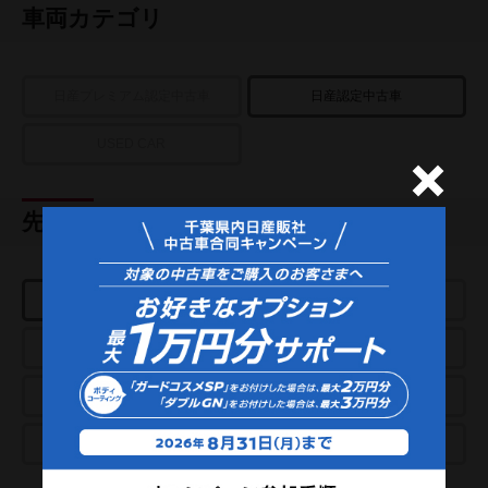
車両カテゴリ
日産プレミアム認定中古車
日産認定中古車
USED CAR
先進技術
e-POWER
プロパイロット
アラウンドビューモニター
パーキングアシスト
スマートルームミラー
クルーズコントロール
プロパイロットパーキング
e-4ORCE