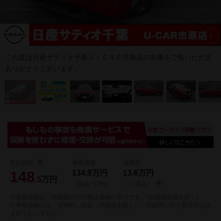
この度は日産サティオ千葉Ｕ－ＣＡＲ市原店の在庫をご覧いただき
ありがとうございます。
支払総額
車両価格
諸費用
148
134.9
万円
13.6
万円
.5
万円
（税込 *10%）
（リ済込）
※車両価格は、消費税10%の税込価格の表示です。(非課税車両を除く)
※車両価格には、保険料、税金（消費税を除く）、登録等に伴う費用等は含
まれておりません。