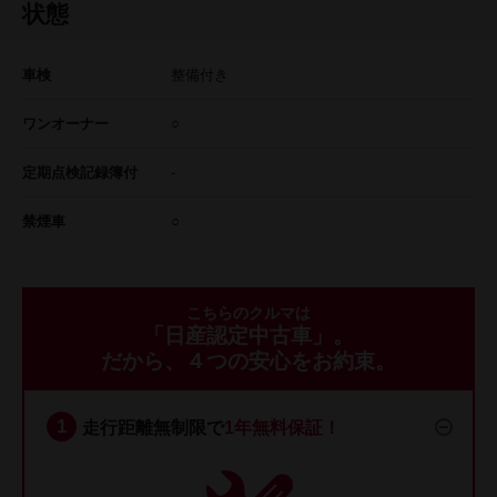
状態
車検
整備付き
ワンオーナー
○
定期点検記録簿付
-
禁煙車
○
こちらのクルマは
「日産認定中古車」。
だから、４つの安心をお約束。
走行距離無制限で
1年無料保証！