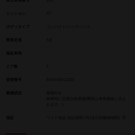
車台末尾番号
295
ミッション
AT
ボディタイプ
コンパクト/ハッチバック
乗車定員
5名
福祉車両
-
ドア数
5
管理番号
B242-039-11150
整備状況
整備付き
納車時に定期点検整備(費用は車両価格に含ま
れます。)
保証
ワイド保証 保証期間:1年(走行距離無制限)