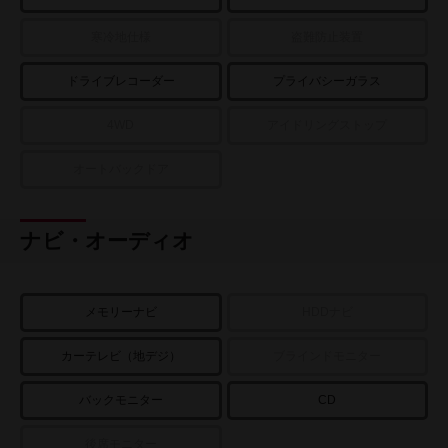
寒冷地仕様
盗難防止装置
ドライブレコーダー
プライバシーガラス
4WD
アイドリングストップ
オートバックドア
ナビ・オーディオ
メモリーナビ
HDDナビ
カーテレビ（地デジ）
ブラインドモニター
バックモニター
CD
後席モニター