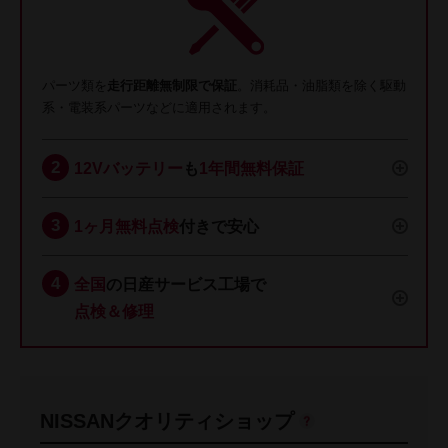
パーツ類を
走行距離無制限で保証
。消耗品・油脂類を除く駆動
系・電装系パーツなどに適用されます。
12Vバッテリー
も
1年間無料保証
1ヶ月無料点検
付きで安心
全国
の日産サービス工場で
点検＆修理
NISSANクオリティショップ