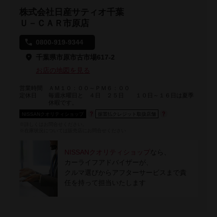
株式会社日産サティオ千葉
Ｕ－ＣＡＲ市原店
0800-919-9344
千葉県市原市古市場617-2
お店の地図を見る
営業時間
ＡＭ１０：００～ＰＭ６：００
定休日
毎週水曜日と ４日 ２５日 １０日～１６日は夏季
休暇です。
NISSANクオリティショップ
据置払クレジット取扱店舗
※詳しくはお問合せください。
※在庫状況については販売店にお問合せください
NISSANクオリティショップ
なら、
カーライフアドバイザーが、
クルマ選びからアフターサービスまで責
任を持って担当いたします