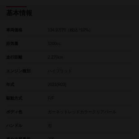
基本情報
車両価格
134.9
万円
（税込 *10%）
排気量
1200cc
走行距離
2.2
万km
エンジン種別
ハイブリッド
年式
2021(R03)
駆動方式
F/F
ボディ色
ガーネットレッドカラークリアパール
ハンドル
右