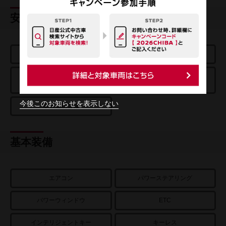
安全装置
エアバッグ
ABS
踏み間違い衝突
エマージェンシーブレーキ
防止アシスト
今後このお知らせを表示しない
車線逸脱警報
基本装備
エアコン
パワーステアリング
パワーウィンドウ
ETC
インテリジェントキー
キーレス