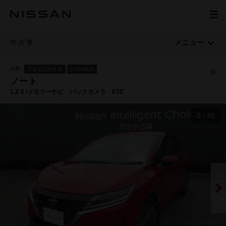
中古車
メニュー
日産
日産認定中古車
e-POWER
ノート
1.2 X /メモリーナビ バックカメラ ETC
1
/
45