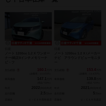
日産
日産
ノート 1200cc 1.2 X ワンオー
ノート 1200cc 1.2 X /メーカー
ナー/純正9インチメモリーナ
ナビ アラウンドビューモニタ
ビ・フ
ー
160.1
153.4
支払総額
支払総額
万円
万円
（諸費用：13.0万円）
（諸費用：13.6万円）
147.1
139.8
車両価格
万円
車両価格
万円
（税込 *10%）
（税込 *10%）
2022
2021
年式
(R04)年式
年式
(R03)年式
2.5
5
走行距離
万km
走行距離
万km
店舗名
Ｕ－ＣＡＲ四街道店
店舗名
Ｕ－ＣＡＲ市原店