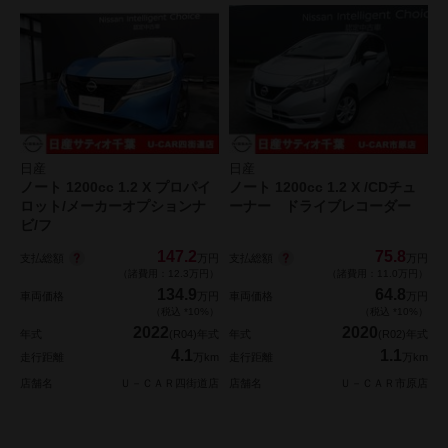
日産
日産
ノート 1200cc 1.2 X プロパイ
ノート 1200cc 1.2 X /CDチュ
ロット/メーカーオプションナ
ーナー ドライブレコーダー
ビ/フ
147.2
75.8
支払総額
支払総額
万円
万円
（諸費用：12.3万円）
（諸費用：11.0万円）
134.9
64.8
車両価格
万円
車両価格
万円
（税込 *10%）
（税込 *10%）
2022
2020
年式
(R04)年式
年式
(R02)年式
4.1
1.1
走行距離
万km
走行距離
万km
店舗名
Ｕ－ＣＡＲ四街道店
店舗名
Ｕ－ＣＡＲ市原店