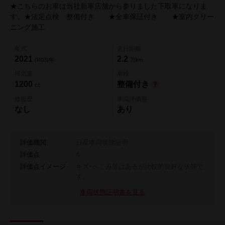
★こちらのお車は当社新車店舗から参りました下取車になりま
す。★法定点検 整備付き ★全車保証付き ★室内クリー
ニング施工
年式
走行距離
2021
2.2
(R03)年
万km
排気量
車検
1200
整備付き
cc
修復歴
車両評価書
なし
あり
評価機関
日産車両状態証明
評価点
4
評価点イメージ
キズ･へこみ等はあるが比較的良好な状態で
す。
車両状態証明書を見る