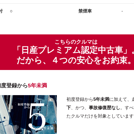
付
○
禁煙車
-
こちらのクルマは
「日産プレミアム認定中古車」
だから、４つの安心をお約束
初度登録から
5年未満
初度登録から
5年未満
に加えて、
下
、かつ、
事故修復歴なし
。すべ
たクルマだけを対象としています