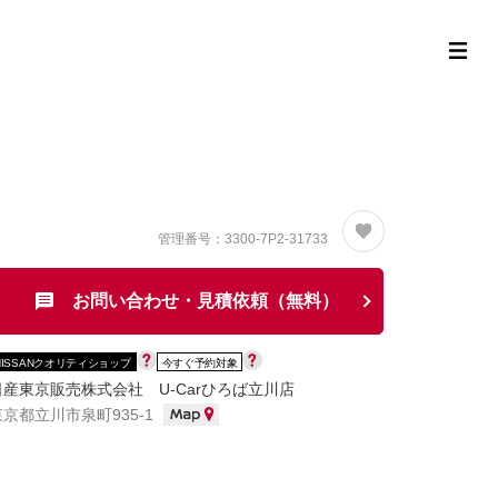
定中古車ラインナップ
購入サポート
お役立ち情報
MOR
管理番号：3300-7P2-31733
お問い合わせ・見積依頼（無料）
NISSANクオリティショップ
今すぐ予約対象
日産東京販売株式会社 U-Carひろば立川店
東京都立川市泉町935-1