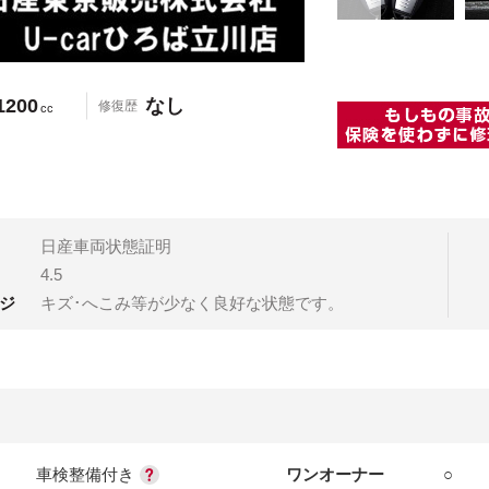
1200
なし
修復歴
cc
日産車両状態証明
4.5
ジ
キズ･へこみ等が少なく良好な状態です。
車検整備付き
ワンオーナー
○