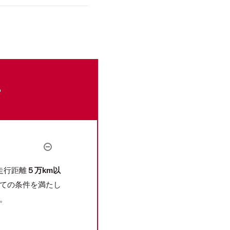
。
。
走行距離
５万km以
ての条件を満たし
。