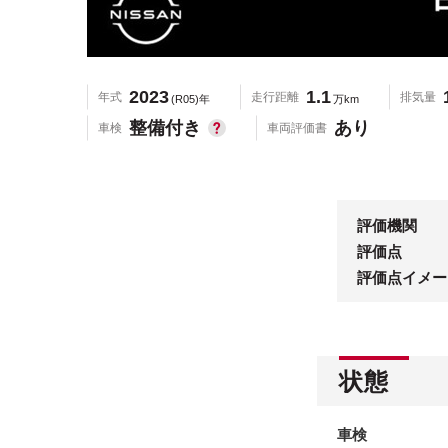
2023
1.1
年式
走行距離
排気量
(R05)年
万km
整備付き
あり
車検
車両評価書
評価機関
評価点
評価点イメー
状態
車検