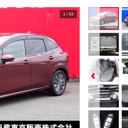
1
/
63