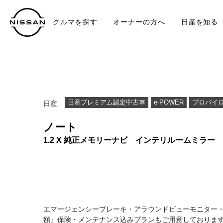
クルマを探す
オーナーの方へ
日産を知る
中古車
TO
日産プレミアム認定中古車
e-POWER
プロパイ
日産
ノート
1.2 X 純正メモリーナビ インテリルームミラー
エマージェンシーブレーキ・アラウンドビューモニター
額』保険・メンテナンス込みプランもご用意しております