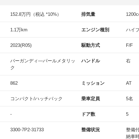
152.8万円（税込 *10%）
排気量
1200
c
1.1万km
エンジン種別
ハイ
2023(R05)
駆動方式
F/F
バーガンディ―パールメタリッ
ハンドル
右
ク
862
ミッション
AT
コンパクト/ハッチバック
乗車定員
5名
-
ドア数
5
3300-7P2-31733
整備状況
整備
納車