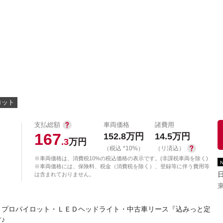
中古車を探す
店舗から探す
日産の中古車とは
認
P
ロット
支払総額
車両価格
諸費用
167
152.8
万円
14.5
万円
.3
万円
（税込 *10%）
（リ済込）
※車両価格は、消費税10%の税込価格の表示です。(非課税車両を除く)
※車両価格には、保険料、税金（消費税を除く）、登録等に伴う費用等
は含まれておりません。
・プロパイロット・ＬＥＤヘッドライト・中古車リース『込みっと定
♪