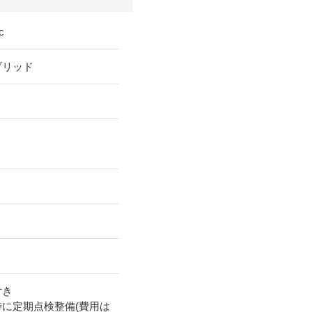
c
ブリッド
付き
時に定期点検整備(費用は