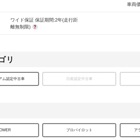
車両
ワイド保証 保証期間:2年(走行距
離無制限)
ゴリ
アム認定中古車
日産認定中古車
POWER
プロパイロット
ア