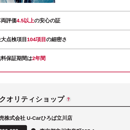
車両評価
4.5以上
の安心の証
最大点検項目
104項目
の細密さ
無料保証期間は
2年間
ANクオリティショップ
売株式会社 U-Carひろば立川店