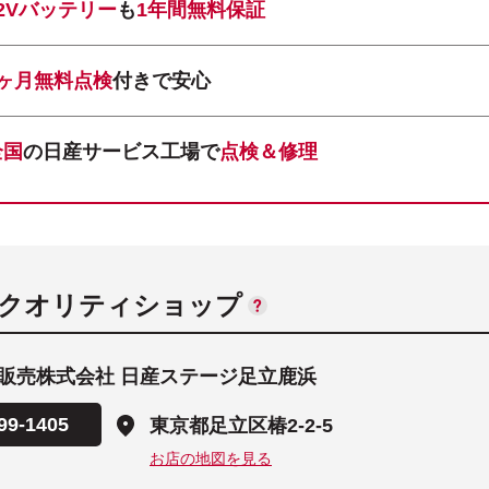
12Vバッテリー
も
1年間無料保証
1ヶ月無料点検
付きで安心
全国
の日産サービス工場で
点検＆修理
ANクオリティショップ
販売株式会社 日産ステージ足立鹿浜
99-1405
東京都足立区椿2-2-5
お店の地図を見る