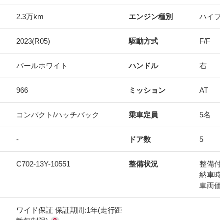
2.3万km
エンジン種別
ハイ
2023(R05)
駆動方式
F/F
パールホワイト
ハンドル
右
966
ミッション
AT
コンパクト/ハッチバック
乗車定員
5名
-
ドア数
5
C702-13Y-10551
整備状況
整備
納車
車両
ワイド保証 保証期間:1年(走行距