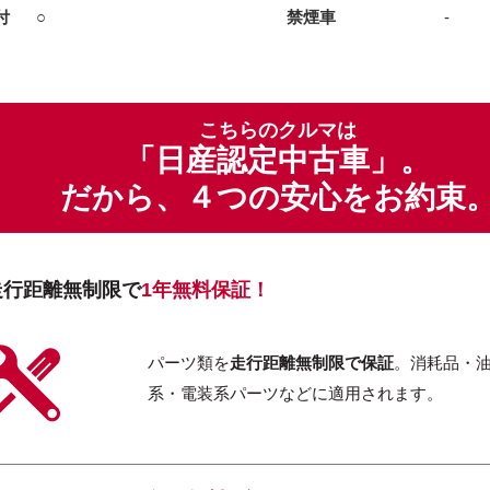
付
○
禁煙車
-
こちらのクルマは
「日産認定中古車」。
だから、４つの安心をお約束
走行距離無制限で
1年無料保証！
パーツ類を
走行距離無制限で保証
。消耗品・
系・電装系パーツなどに適用されます。