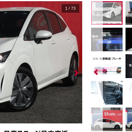
1
/
73