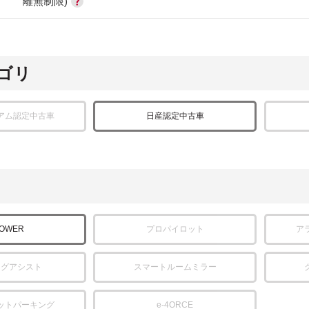
離無制限)
ゴリ
アム認定中古車
日産認定中古車
POWER
プロパイロット
ア
ングアシスト
スマートルームミラー
ットパーキング
e-4ORCE