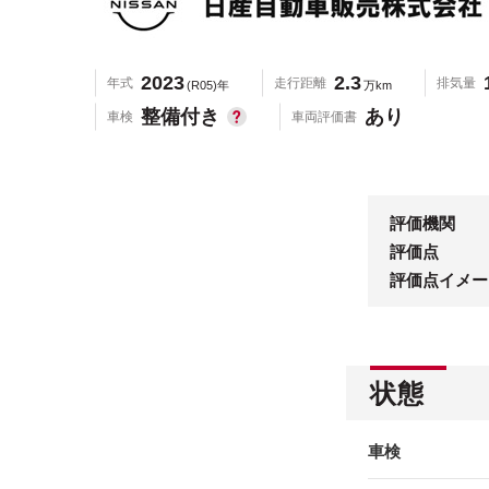
2023
2.3
年式
走行距離
排気量
(R05)年
万km
整備付き
あり
車検
車両評価書
評価機関
評価点
評価点イメー
状態
車検