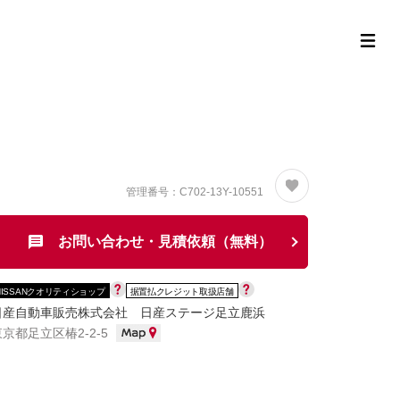
定中古車ラインナップ
購入サポート
お役立ち情報
MOR
管理番号：C702-13Y-10551
お問い合わせ・見積依頼（無料）
NISSANクオリティショップ
据置払クレジット取扱店舗
日産自動車販売株式会社 日産ステージ足立鹿浜
東京都足立区椿2-2-5