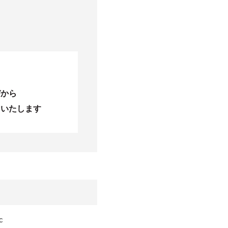
びから
当いたします
c