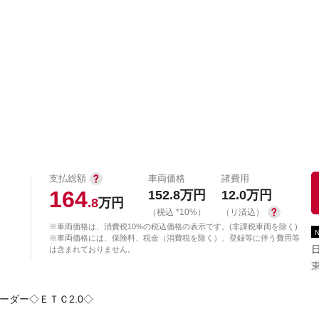
中古車を探す
店舗から探す
日産の中古車とは
認
P
支払総額
車両価格
諸費用
164
152.8
万円
12.0
万円
.8
万円
（税込 *10%）
（リ済込）
※車両価格は、消費税10%の税込価格の表示です。(非課税車両を除く)
※車両価格には、保険料、税金（消費税を除く）、登録等に伴う費用等
は含まれておりません。
ーダー◇ＥＴＣ2.0◇