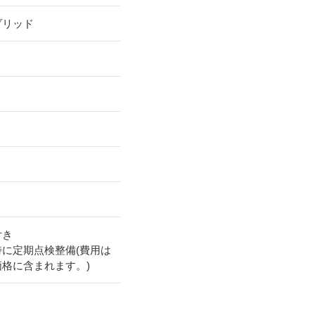
ブリッド
付き
時に定期点検整備(費用は
価格に含まれます。)