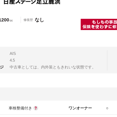
1200
なし
修復歴
cc
AIS
4.5
ジ
中古車としては、内外装ともきれいな状態です。
車検整備付き
ワンオーナー
○