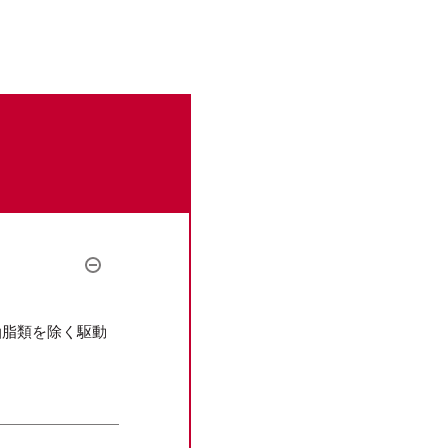
。
油脂類を除く駆動