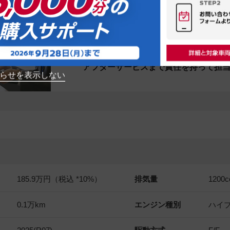
NISSANクオリティショップ
なら、
カーライフアドバイザーが、クルマ選
アフターサービスまで責任を持って担
らせを表示しない
185.9万円（税込 *10%）
排気量
1200
c
0.1万km
エンジン種別
ハイ