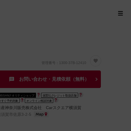
定中古車ラインナップ
購入サポート
お役立ち情報
MOR
管理番号：1300-37B-12410
お問い合わせ・見積依頼（無料）
NISSANクオリティショップ
据置払クレジット取扱店舗
今すぐ予約対象
オンライン相談対象
日産神奈川販売株式会社 Carスクエア横須賀
横須賀市佐原3-2-5