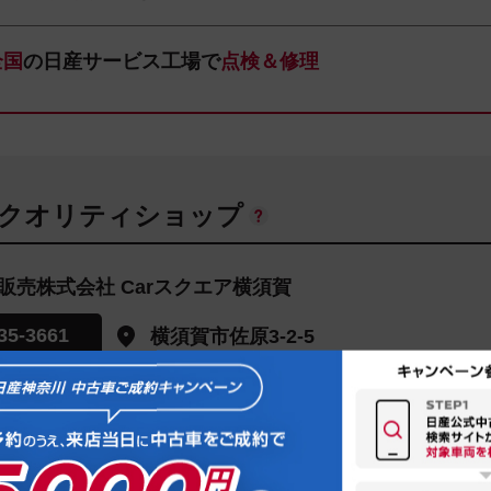
全国
の日産サービス工場で
点検＆修理
ANクオリティショップ
販売株式会社 Carスクエア横須賀
35-3661
横須賀市佐原3-2-5
お店の地図を見る
：００～１８：００
部、水曜日
合せください。
いては販売店にお問合せください