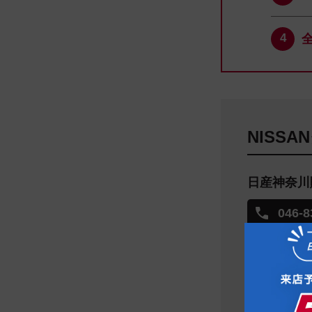
NISS
日産神奈川
046-8
営業時間
１０
定休日
火曜
※詳しくはお問
※在庫状況につ