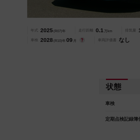
2025
0.1
年式
走行距離
排気量
(R07)年
万km
2028
09
なし
車検
車両評価書
(R10)年
月
状態
車検
定期点検記録簿