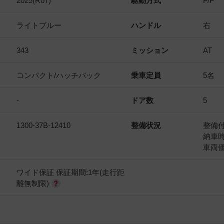
2025(R07)
駆動方式
F/F
ライトブルー
ハンドル
右
343
ミッション
AT
コンパクト/ハッチバック
乗車定員
5名
-
ドア数
5
1300-37B-12410
整備状況
整備
納車
車両
ワイド保証 保証期間:1年(走行距
離無制限)