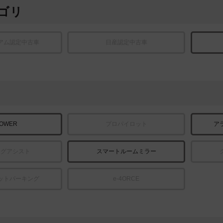
ゴリ
アム認定中古車
日産認定中古車
POWER
プロパイロット
ア
ングアシスト
スマートルームミラー
ットパーキング
e-4ORCE