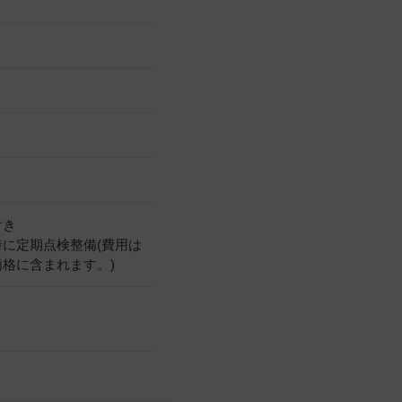
付き
時に定期点検整備(費用は
価格に含まれます。)