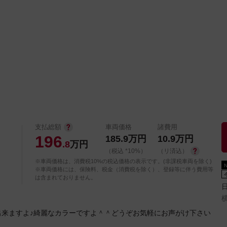
中古車を探す
店舗から探す
日産の中古車とは
認
P
支払総額
車両価格
諸費用
196
185.9
万円
10.9
万円
.8
万円
（税込 *10%）
（リ済込）
※車両価格は、消費税10%の税込価格の表示です。(非課税車両を除く)
※車両価格には、保険料、税金（消費税を除く）、登録等に伴う費用等
は含まれておりません。
来ますよ♪綺麗なカラーですよ＾＾どうぞお気軽にお声がけ下さい