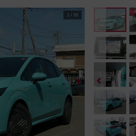
1
/
39