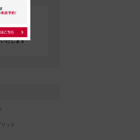
びから
当いたします
c
ブリッド