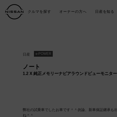
クルマを探す
オーナーの方へ
日産を知る
中古車
TO
e-POWER
日産
ノート
1.2 X 純正メモリーナビアラウンドビューモニター
弊社の試乗車でしたお車です＾＾勿論、新車保証継承も出
ね＾＾