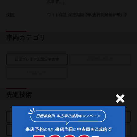
れます。)
保証
ワイド保証 保証期間:2年(走行距離無制限)
車両カテゴリ
日産プレミアム認定中古車
日産認定中古車
USED CAR
先進技術
e-POWER
プロパイロット
アラウンドビューモニター
パーキングアシスト