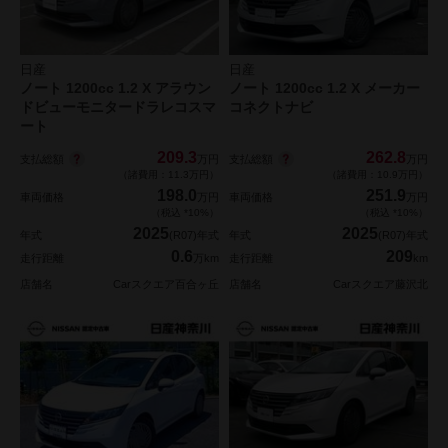
日産
日産
ノート 1200cc 1.2 X アラウン
ノート 1200cc 1.2 X メーカー
ドビューモニタードラレコスマ
コネクトナビ
ート
209.3
262.8
支払総額
支払総額
万円
万円
（諸費用：11.3万円）
（諸費用：10.9万円）
198.0
251.9
車両価格
万円
車両価格
万円
（税込 *10%）
（税込 *10%）
2025
2025
年式
(R07)年式
年式
(R07)年式
0.6
209
走行距離
万km
走行距離
km
店舗名
Carスクエア百合ヶ丘
店舗名
Carスクエア藤沢北