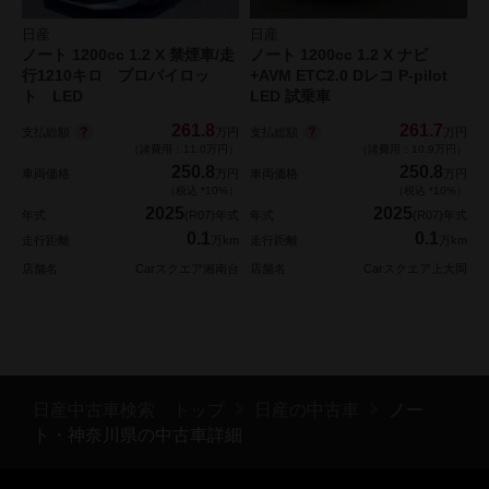
日産
日産
ノート 1200cc 1.2 X 禁煙車/走
ノート 1200cc 1.2 X ナビ
行1210キロ プロパイロッ
+AVM ETC2.0 Dレコ P-pilot
ト LED
LED 試乗車
261.8
261.7
支払総額
支払総額
万円
万円
（諸費用：11.0万円）
（諸費用：10.9万円）
250.8
250.8
車両価格
万円
車両価格
万円
（税込 *10%）
（税込 *10%）
2025
2025
年式
(R07)年式
年式
(R07)年式
0.1
0.1
走行距離
万km
走行距離
万km
店舗名
Carスクエア湘南台
店舗名
Carスクエア上大岡
日産中古車検索 トップ
日産の中古車
ノー
ト・神奈川県の中古車詳細