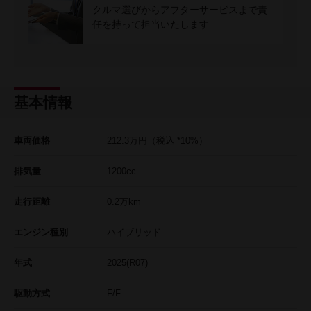
クルマ選びからアフターサービスまで責
任を持って担当いたします
基本情報
車両価格
212.3
万円
（税込 *10%）
排気量
1200cc
走行距離
0.2
万km
エンジン種別
ハイブリッド
年式
2025(R07)
駆動方式
F/F