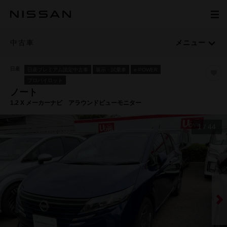
中古車
メニュー
日産
日産プレミアム認定中古車
展示・試乗車
e-POWER
プロパイロット
ノート
1.2 X メーカーナビ アラウンドビューモニター
1
/
44