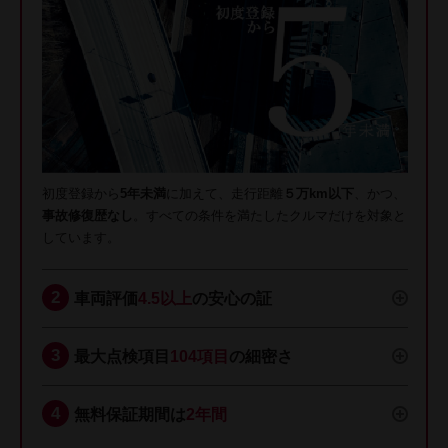
初度登録から
5年未満
に加えて、走行距離
５万km以下
、かつ、
事故修復歴なし
。すべての条件を満たしたクルマだけを対象と
しています。
車両評価
4.5以上
の安心の証
最大点検項目
104項目
の細密さ
無料保証期間は
2年間