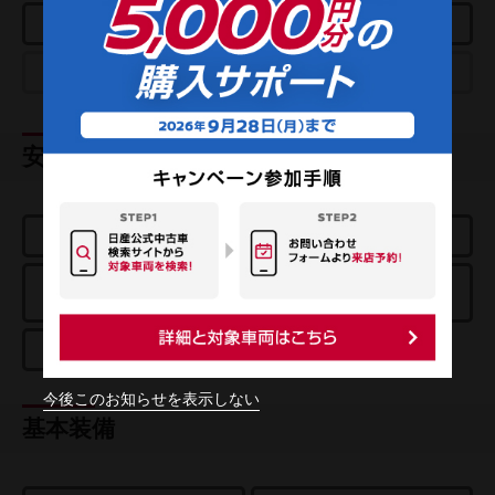
スマートルームミラー
クルーズコントロール
プロパイロットパーキング
e-4ORCE
安全装置
エアバッグ
ABS
踏み間違い衝突
エマージェンシーブレーキ
防止アシスト
車線逸脱警報
今後このお知らせを表示しない
基本装備