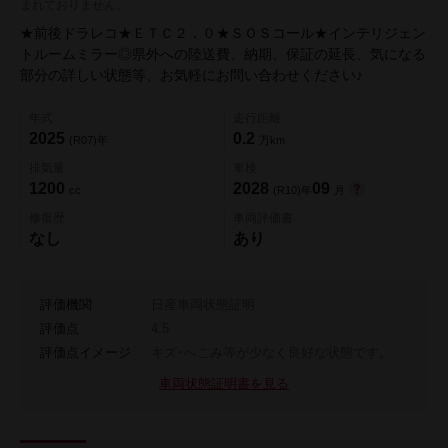
まれておりません。
★前後ドラレコ★ＥＴＣ２．０★ＳＯＳコール★インテリジェン
トルームミラー◎県外への陸送費、納期、保証の延長、気になる
部分の詳しい状態等、お気軽にお問い合わせください♪
年式
走行距離
2025
0.2
(R07)年
万km
排気量
車検
1200
2028
09
cc
(R10)年
月
修復歴
車両評価書
なし
あり
評価機関
日産車両状態証明
評価点
4.5
評価点イメージ
キズ･へこみ等が少なく良好な状態です。
車両状態証明書を見る