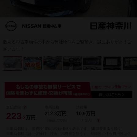
数ある中古車物件の中から弊社物件をご覧頂き、誠にありがとうご
ざいます！
支払総額
車両価格
諸費用
223
212.3
万円
10.9
万円
.2
万円
（税込 *10%）
（リ済込）
※車両価格は、消費税10%の税込価格の表示です。(非課税車両を除く)
※車両価格には、保険料、税金（消費税を除く）、登録等に伴う費用等は含