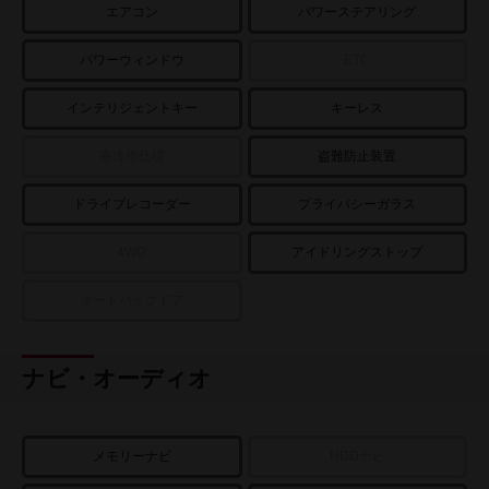
エアコン
パワーステアリング
パワーウィンドウ
ETC
インテリジェントキー
キーレス
寒冷地仕様
盗難防止装置
ドライブレコーダー
プライバシーガラス
4WD
アイドリングストップ
オートバックドア
ナビ・オーディオ
メモリーナビ
HDDナビ