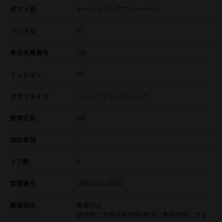
ボディ色
オーロラフレアブルーパール
ハンドル
右
車台末尾番号
798
ミッション
AT
ボディタイプ
コンパクト/ハッチバック
乗車定員
5名
福祉車両
-
ドア数
5
管理番号
1300-37G-19731
整備状況
整備付き
納車時に定期点検整備(費用は車両価格に含ま