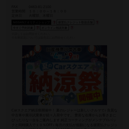
FAX
0463-81-2100
営業時間
１０：００～１８：００
定休日
火曜部、水曜日
NISSANクオリティショップ
据置払クレジット取扱店舗
今すぐ予約対象
オンライン相談対象
※詳しくはお問合せください。
※在庫状況については販売店にお問合せください
Carスクエア納涼祭開催中！ 夏のレジャーは新しいクルマで♪ 良質な
中古車や展示試乗車が続々入荷中です。 豊富な在庫からお客さまに
ぴったりな一台をご案内します 純正コーティングがメンテプロパッ
クと同時購入で１０％OFF♪ 毎月の支払が低額になる据置払クレジッ