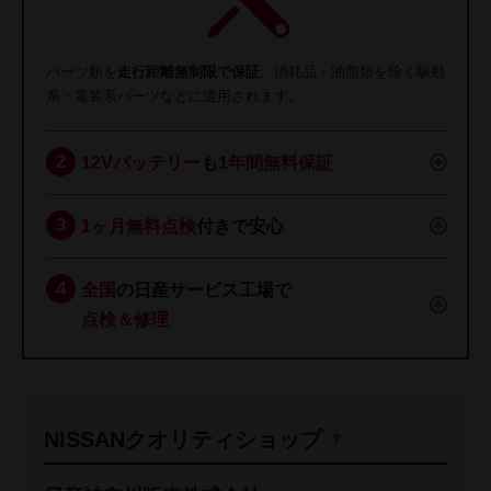
パーツ類を
走行距離無制限で保証
。消耗品・油脂類を除く駆動
系・電装系パーツなどに適用されます。
12Vバッテリー
も
1年間無料保証
1ヶ月無料点検
付きで安心
全国
の日産サービス工場で
点検＆修理
NISSANクオリティショップ