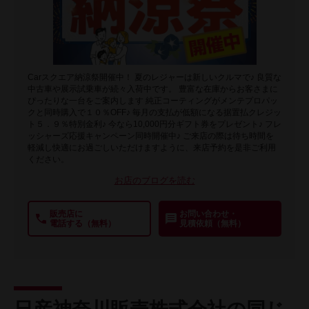
Carスクエア納涼祭開催中！ 夏のレジャーは新しいクルマで♪ 良質な
中古車や展示試乗車が続々入荷中です。 豊富な在庫からお客さまに
ぴったりな一台をご案内します 純正コーティングがメンテプロパッ
クと同時購入で１０％OFF♪ 毎月の支払が低額になる据置払クレジッ
ト５．９％特別金利♪ 今なら10,000円分ギフト券をプレゼント♪ フレ
ッシャーズ応援キャンペーン同時開催中♪ ご来店の際は待ち時間を
軽減し快適にお過ごしいただけますように、来店予約を是非ご利用
ください。
お店のブログを読む
販売店に
お問い合わせ・
電話する（無料）
見積依頼（無料）