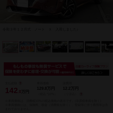
令和３年１２月式 ノート Ｘ 入荷しました♪
支払総額
車両価格
諸費用
142
129.8
万円
12.2
万円
.0
万円
（税込 *10%）
（リ済込）
※車両価格は、消費税10%の税込価格の表示です。(非課税車両を除く)
※車両価格には、保険料、税金（消費税を除く）、登録等に伴う費用等は含
まれておりません。