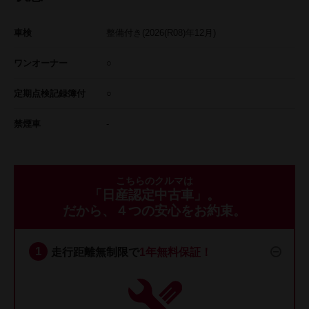
車検
整備付き
(2026(R08)年12月)
ワンオーナー
○
定期点検記録簿付
○
禁煙車
-
こちらのクルマは
「日産認定中古車」。
だから、４つの安心をお約束。
走行距離無制限で
1年無料保証！