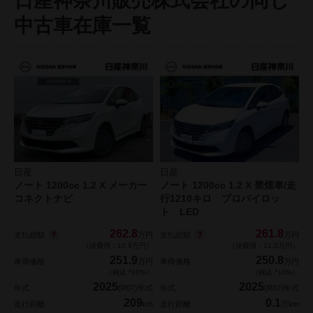
日産神奈川販売株式会社の同じ
中古車在庫一覧
日産
日産
ノート 1200cc 1.2 X メーカー
ノート 1200cc 1.2 X 禁煙車/走
コネクトナビ
行1210キロ プロパイロッ
ト LED
262.8
261.8
支払総額
支払総額
万円
万円
（諸費用：10.9万円）
（諸費用：11.0万円）
251.9
250.8
車両価格
万円
車両価格
万円
（税込 *10%）
（税込 *10%）
2025
2025
年式
(R07)年式
年式
(R07)年式
209
0.1
走行距離
km
走行距離
万km