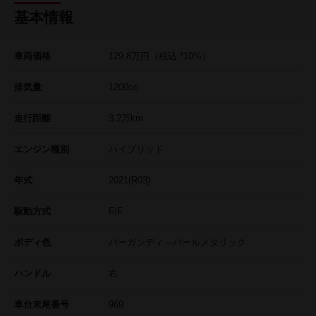
基本情報
車両価格
129.8
万円
（税込 *10%）
排気量
1200cc
走行距離
3.2
万km
エンジン種別
ハイブリッド
年式
2021(R03)
駆動方式
F/F
ボディ色
バーガンディ―パールメタリック
ハンドル
右
車台末尾番号
969