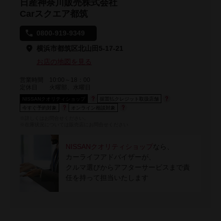
日産神奈川販売株式会社
Carスクエア都筑
0800-919-9349
横浜市都筑区北山田5-17-21
お店の地図を見る
営業時間
10:00～18：00
定休日
火曜部、水曜日
NISSANクオリティショップ
据置払クレジット取扱店舗
今すぐ予約対象
オンライン相談対象
※詳しくはお問合せください。
※在庫状況については販売店にお問合せください
NISSANクオリティショップ
なら、
カーライフアドバイザーが、
クルマ選びからアフターサービスまで責
任を持って担当いたします