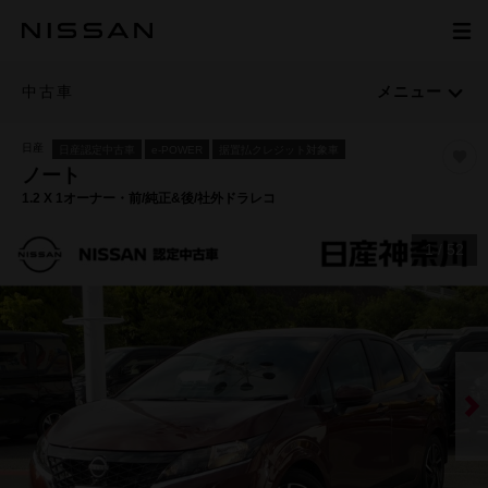
中古車
メニュー
日産
日産認定中古車
e-POWER
据置払クレジット対象車
ノート
1.2 X 1オーナー・前/純正&後/社外ドラレコ
1
/
52