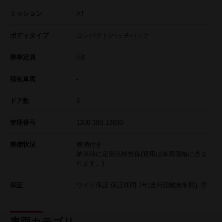
ミッション
AT
ボディタイプ
コンパクト/ハッチバック
乗車定員
5名
福祉車両
-
ドア数
5
管理番号
1300-38B-13830
整備状況
整備付き
納車時に定期点検整備(費用は車両価格に含ま
れます。)
保証
ワイド保証 保証期間:1年(走行距離無制限)
車両カテゴリ