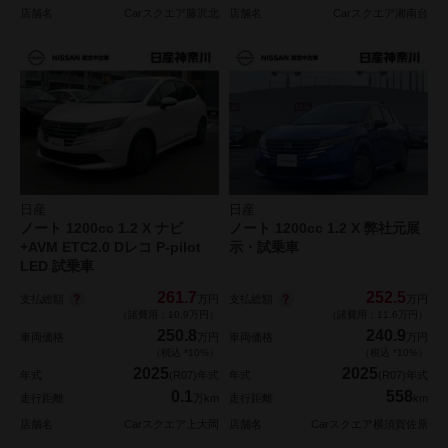
店舗名
Carスクエア藤沢北
店舗名
Carスクエア湘南台
日産
日産
ノート 1200cc 1.2 X ナビ
ノート 1200cc 1.2 X 弊社元展
+AVM ETC2.0 Dレコ P-pilot
示・試乗車
LED 試乗車
261.7
252.5
支払総額
支払総額
万円
万円
（諸費用：10.9万円）
（諸費用：11.6万円）
250.8
240.9
車両価格
万円
車両価格
万円
（税込 *10%）
（税込 *10%）
2025
2025
年式
(R07)年式
年式
(R07)年式
0.1
558
走行距離
万km
走行距離
km
店舗名
Carスクエア上大岡
店舗名
Carスクエア横須賀佐原