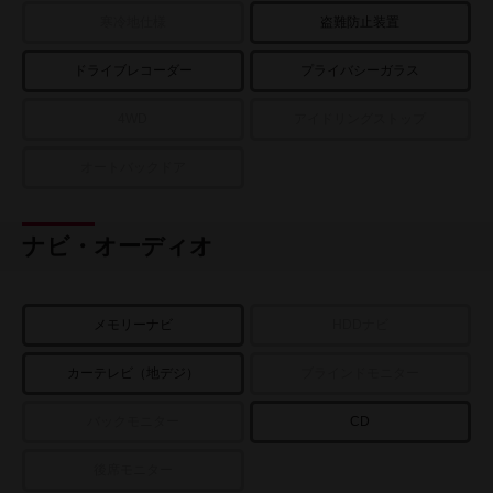
寒冷地仕様
盗難防止装置
ドライブレコーダー
プライバシーガラス
4WD
アイドリングストップ
オートバックドア
ナビ・オーディオ
メモリーナビ
HDDナビ
カーテレビ（地デジ）
ブラインドモニター
バックモニター
CD
後席モニター