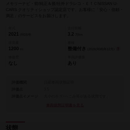
メモリーナビ・前/純正＆後/社外ドラレコ・ＥＴＣNISSAN U-
CARS クオリティショップ認定店です。お客様に「安心・信頼・
満足」のサービスをお届けします。
年式
走行距離
2021
3.2
(R03)年
万km
排気量
車検
1200
整備付き
cc
(2026(R08)年12月)
修復歴
車両評価書
なし
あり
評価機関
日産車両状態証明
評価点
3.5
評価点イメージ
大小のキズ･へこみ等がある状態です。
車両状態証明書を見る
状態