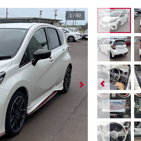
1
/
50