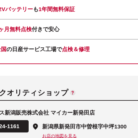
12Vバッテリー
も
1年間無料保証
1ヶ月無料点検
付きで安心
全国
の日産サービス工場で
点検＆修理
ANクオリティショップ
ス新潟販売株式会社 マイカー新発田店
24-1161
新潟県新発田市中曽根字中坪1300
お店の地図を見る