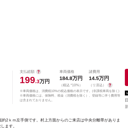
中古車を探す
店舗から探す
日産の中古車とは
認
P
支払総額
車両価格
諸費用
199
184.8
万円
14.5
万円
.3
万円
（税込 *10%）
（リ済込）
※車両価格は、消費税10%の税込価格の表示です。(非課税車両を除く)
※車両価格には、保険料、税金（消費税を除く）、登録等に伴う費用等
は含まれておりません。
面約2ｋｍ左手側です。村上方面からのご来店は中央分離帯がありま
致します。