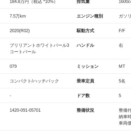
184.8万円（税込 *10%）
排気量
1600
c
7.5万km
エンジン種別
ガソ
2020(R02)
駆動方式
F/F
ブリリアントホワイトパール3
ハンドル
右
コートパール
079
ミッション
MT
コンパクト/ハッチバック
乗車定員
5名
-
ドア数
5
1420-091-05701
整備状況
整備
納車
車両