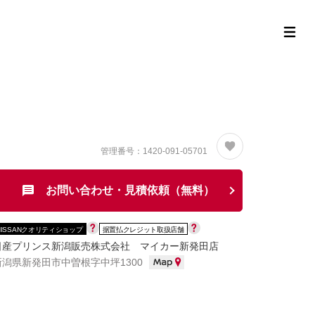
定中古車ラインナップ
購入サポート
お役立ち情報
MOR
管理番号：1420-091-05701
お問い合わせ・見積依頼（無料）
NISSANクオリティショップ
据置払クレジット取扱店舗
日産プリンス新潟販売株式会社 マイカー新発田店
新潟県新発田市中曽根字中坪1300