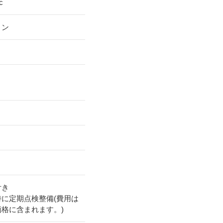
c
リン
付き
時に定期点検整備(費用は
価格に含まれます。)