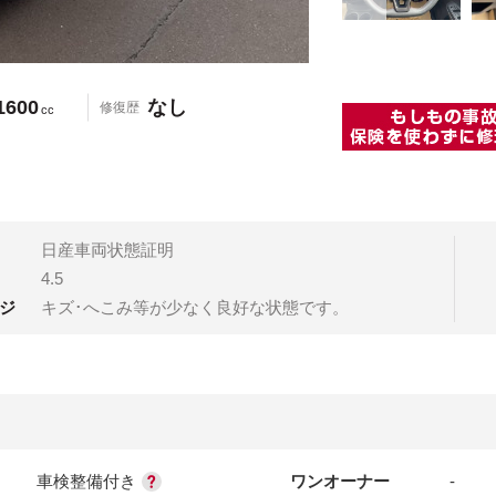
1600
なし
修復歴
cc
日産車両状態証明
4.5
ジ
キズ･へこみ等が少なく良好な状態です。
車検整備付き
ワンオーナー
-