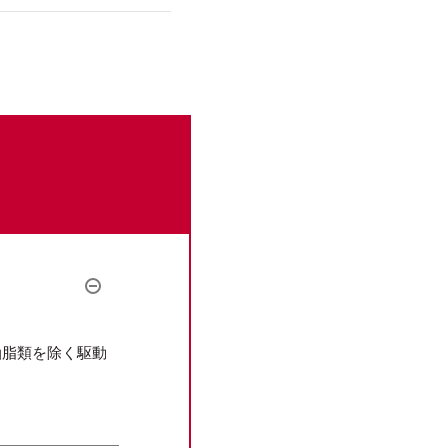
。
油脂類を除く駆動