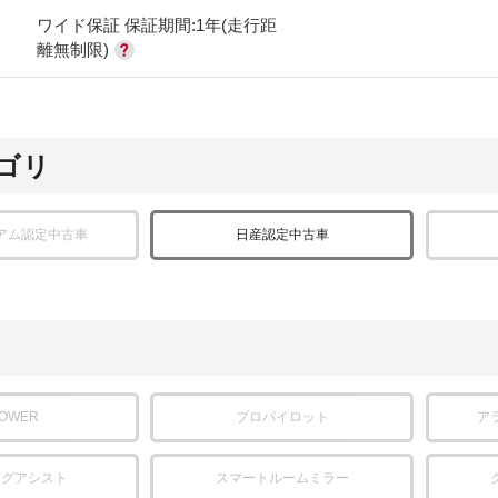
ワイド保証 保証期間:1年(走行距
離無制限)
ゴリ
アム認定中古車
日産認定中古車
POWER
プロパイロット
ア
ングアシスト
スマートルームミラー