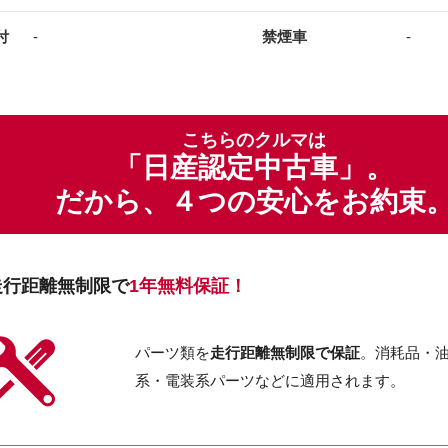
付
-
禁煙車
-
こちらのクルマは
「日産認定中古車」。
だから、４つの安心をお約束
走行距離無制限で
1年無料保証！
パーツ類を
走行距離無制限で保証
。消耗品・
系・電装系パーツなどに適用されます。