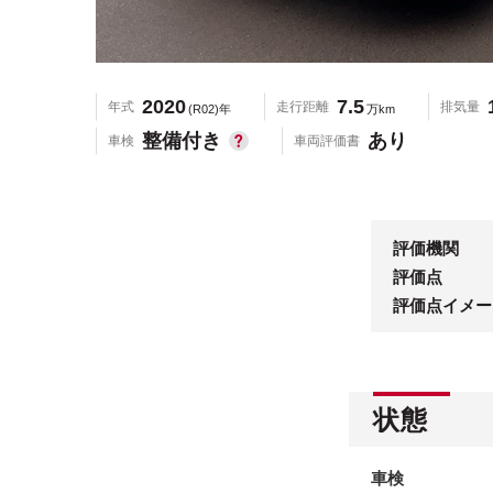
2020
7.5
年式
走行距離
排気量
(R02)年
万km
整備付き
あり
車検
車両評価書
評価機関
評価点
評価点イメー
状態
車検