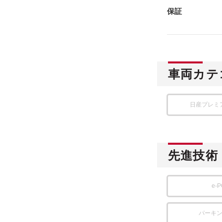
保証
車両カテ
日産プレミ
先進技術
e-
パーキ