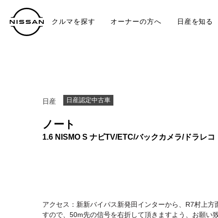
クルマを探す
オーナーの方へ
日産を知る
中古車
TO
日産認定中古車
日産
ノート
1.6 NISMO S ナビTV/ETC/バックカメラ/ドラレコ
アクセス：新新バイパス新発田インターから、R7村上方
すので、50m先の信号を右折して頂きますよう、お願い