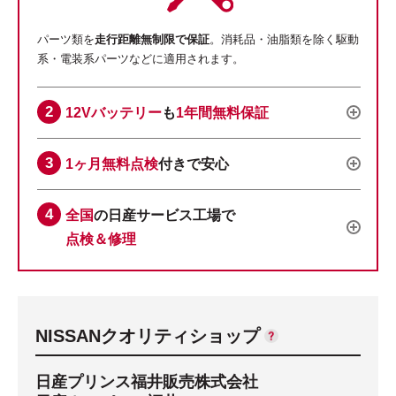
パーツ類を
走行距離無制限で保証
。消耗品・油脂類を除く駆動
系・電装系パーツなどに適用されます。
12Vバッテリー
も
1年間無料保証
1ヶ月無料点検
付きで安心
全国
の日産サービス工場で
点検＆修理
NISSANクオリティショップ
日産プリンス福井販売株式会社