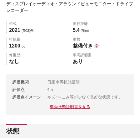
ディスプレイオーディオ・アラウンドビューモニター・ドライブ
レコーダー
年式
走行距離
2021
5.4
(R03)年
万km
排気量
車検
1200
整備付き
cc
修復歴
車両評価書
なし
あり
評価機関
日産車両状態証明
評価点
4.5
評価点イメージ
キズ･へこみ等が少なく良好な状態です。
車両状態証明書を見る
状態