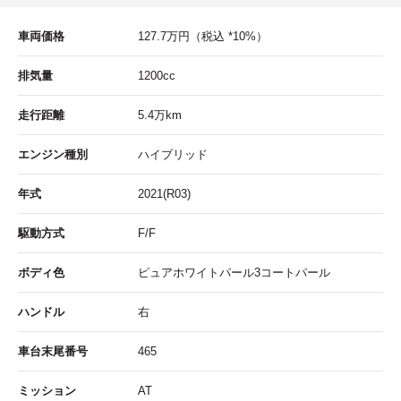
車両価格
127.7
万円
（税込 *10%）
排気量
1200cc
走行距離
5.4
万km
エンジン種別
ハイブリッド
年式
2021(R03)
駆動方式
F/F
ボディ色
ピュアホワイトパール3コートパール
ハンドル
右
車台末尾番号
465
ミッション
AT