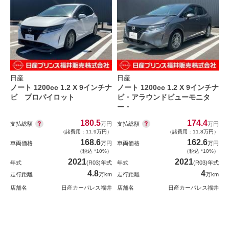
日産
日産
ノート 1200cc 1.2 X 9インチナ
ノート 1200cc 1.2 X 9インチナ
ビ プロパイロット
ビ・アラウンドビューモニタ
ー・
180.5
174.4
支払総額
支払総額
万円
万円
（諸費用：11.9万円）
（諸費用：11.8万円）
168.6
162.6
車両価格
万円
車両価格
万円
（税込 *10%）
（税込 *10%）
2021
2021
年式
(R03)年式
年式
(R03)年式
4.8
4
走行距離
万km
走行距離
万km
店舗名
日産カーパレス福井
店舗名
日産カーパレス福井