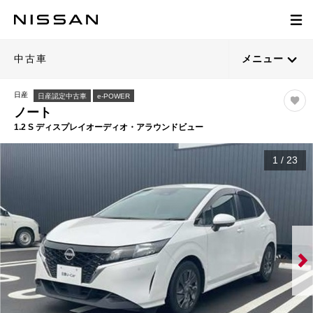
中古車
メニュー
日産
日産認定中古車
e-POWER
ノート
1.2 S ディスプレイオーディオ・アラウンドビュー
1
/
23