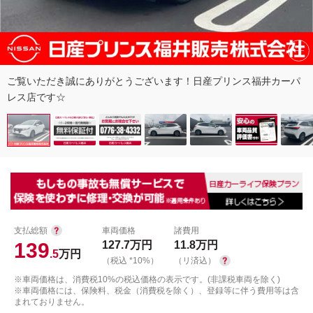
ご覧いただき誠にありがとうございます！日産プリンス福井カーパ
レス店です☆
支払総額
車両価格
諸費用
139
127.7
万円
11.8
万円
.5
万円
（税込 *10%）
（リ済込）
※車両価格は、消費税10%の税込価格の表示です。(非課税車両を除く)
※車両価格には、保険料、税金（消費税を除く）、登録等に伴う費用等は含
まれておりません。