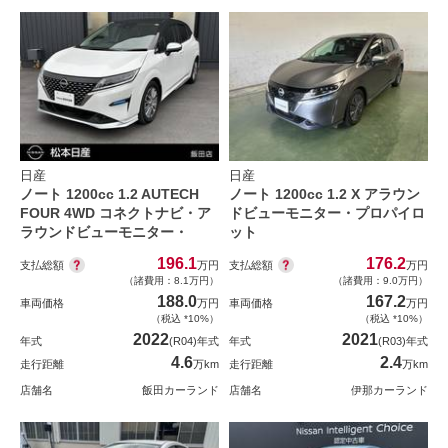
日産
日産
ノート 1200cc 1.2 AUTECH
ノート 1200cc 1.2 X アラウン
FOUR 4WD コネクトナビ・ア
ドビューモニター・プロパイロ
ラウンドビューモニター・
ット
196.1
176.2
支払総額
支払総額
万円
万円
（諸費用：8.1万円）
（諸費用：9.0万円）
188.0
167.2
車両価格
万円
車両価格
万円
（税込 *10%）
（税込 *10%）
2022
2021
年式
(R04)年式
年式
(R03)年式
4.6
2.4
走行距離
万km
走行距離
万km
店舗名
飯田カーランド
店舗名
伊那カーランド