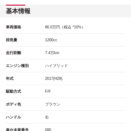
基本情報
車両価格
86.0
万円
（税込 *10%）
排気量
1200cc
走行距離
7.4
万km
エンジン種別
ハイブリッド
年式
2017(H29)
駆動方式
F/F
ボディ色
ブラウン
ハンドル
右
車台末尾番号
095