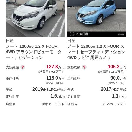
日産
日産
ノート 1200cc 1.2 X FOUR
ノート 1200cc 1.2 X FOUR ス
4WD アラウンドビューモニタ
マートセーフティエディション
ー・ナビゲーション
4WD ナビ全周囲カメラ
127.8
105.2
支払総額
支払総額
万円
万円
（諸費用：9.8万円）
（諸費用：15.2万円）
118.0
90.0
車両価格
万円
車両価格
万円
（税込 *10%）
（税込 *10%）
2019
2017
年式
(H31,R01)年式
年式
(H29)年式
1.6
1.1
走行距離
万km
走行距離
万km
店舗名
伊那カーランド
店舗名
松本カーランド