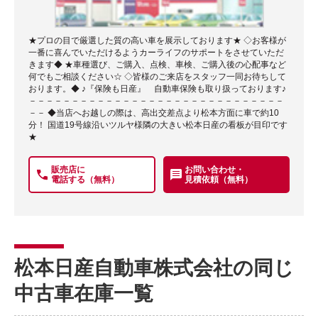
★プロの目で厳選した質の高い車を展示しております★ ◇お客様が
一番に喜んでいただけるようカーライフのサポートをさせていただ
きます◆ ★車種選び、ご購入、点検、車検、ご購入後の心配事など
何でもご相談ください☆ ◇皆様のご来店をスタッフ一同お待ちして
おります。◆ ♪『保険も日産』 自動車保険も取り扱っております♪
－－－－－－－－－－－－－－－－－－－－－－－－－－－－－－
－－ ◆当店へお越しの際は、高出交差点より松本方面に車で約10
分！ 国道19号線沿いツルヤ様隣の大きい松本日産の看板が目印です
★
販売店に
お問い合わせ・
電話する（無料）
見積依頼（無料）
松本日産自動車株式会社の同じ
中古車在庫一覧