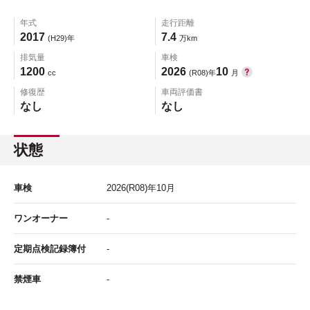
年式
走行距離
2017
7.4
(H29)年
万km
排気量
車検
1200
2026
10
cc
(R08)年
月
修復歴
車両評価書
なし
なし
状態
車検
2026
(R08)年
10
月
ワンオーナー
-
定期点検記録簿付
-
禁煙車
-