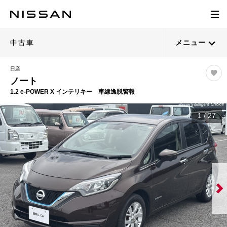
中古車
メニュー
日産
ノート
1.2 e-POWER X インテリキー 車線逸脱警報
1
/
27