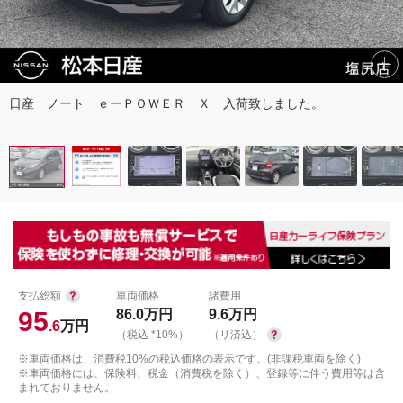
日産 ノート ｅーＰＯＷＥＲ Ｘ 入荷致しました。
支払総額
車両価格
諸費用
95
86.0
万円
9.6
万円
.6
万円
（税込 *10%）
（リ済込）
※車両価格は、消費税10%の税込価格の表示です。(非課税車両を除く)
※車両価格には、保険料、税金（消費税を除く）、登録等に伴う費用等は含
まれておりません。