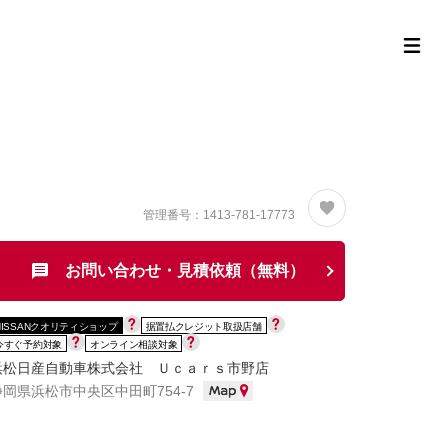
定中古車ラインナップ
購入サポート
お役立ち情報
MOR
管理番号：1413-781-17773
お問い合わせ・見積依頼（無料）
NISSANクオリティショップ
据置払クレジット取扱店舗
今すぐ予約対象
オンライン相談対象
浜松日産自動車株式会社 Ｕｃａｒｓ市野店
静岡県浜松市中央区中田町754-7