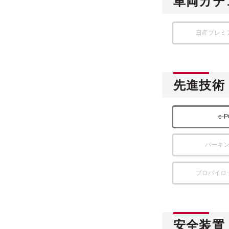
車両カテ
日産プレミ
先進技術
e-
パーキ
プロパイロ
安全装置