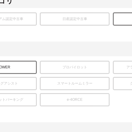
ゴリ
アム認定中古車
日産認定中古車
POWER
プロパイロット
ア
ングアシスト
スマートルームミラー
ットパーキング
e-4ORCE