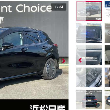
1
/
34