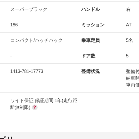
スーパーブラック
ハンドル
右
186
ミッション
AT
コンパクト/ハッチバック
乗車定員
5名
-
ドア数
5
1413-781-17773
整備状況
整備
納車
車両
ワイド保証 保証期間:1年(走行距
離無制限)