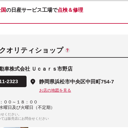
全国
の日産サービス工場で
点検＆修理
ANクオリティショップ
動車株式会社 Ｕｃａｒｓ市野店
11-2323
静岡県浜松市中央区中田町754-7
お店の地図を見る
：００～１８：００
水曜日及び火曜日（不定期）
合せください。
いては販売店にお問合せください