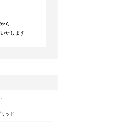
びから
当いたします
c
ブリッド