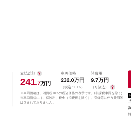
中古車を探す
店舗から探す
日産の中古車とは
認
P
支払総額
車両価格
諸費用
241
232.0
万円
9.7
万円
.7
万円
（税込 *10%）
（リ済込）
※車両価格は、消費税10%の税込価格の表示です。(非課税車両を除く)
※車両価格には、保険料、税金（消費税を除く）、登録等に伴う費用等
は含まれておりません。