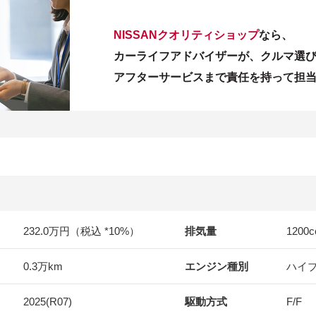
NISSANクオリティショップ
なら、
カーライフアドバイザーが、クルマ選
アフターサービスまで責任を持って担
232.0万円（税込 *10%）
排気量
1200
c
0.3万km
エンジン種別
ハイ
2025(R07)
駆動方式
F/F