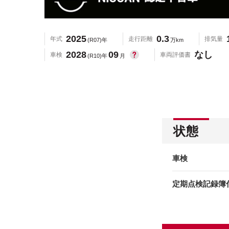
2025
0.3
年式
走行距離
排気量
(R07)年
万km
2028
09
なし
車検
車両評価書
(R10)年
月
状態
車検
定期点検記録簿