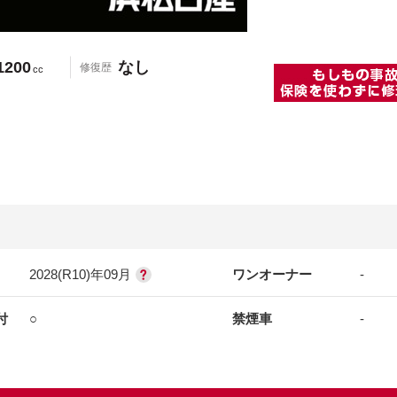
1200
なし
修復歴
cc
2028(R10)年09月
ワンオーナー
-
付
○
禁煙車
-