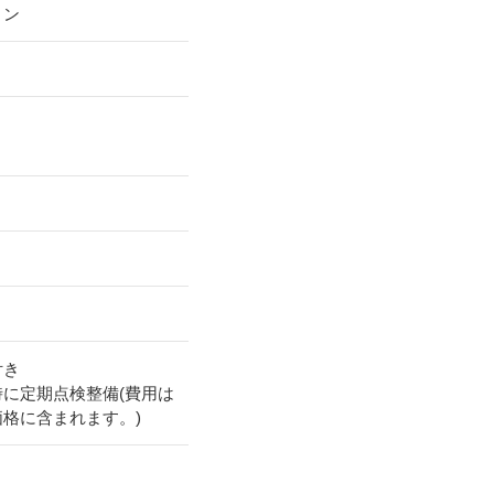
リン
付き
時に定期点検整備(費用は
価格に含まれます。)