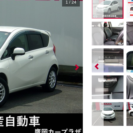
1
/
24