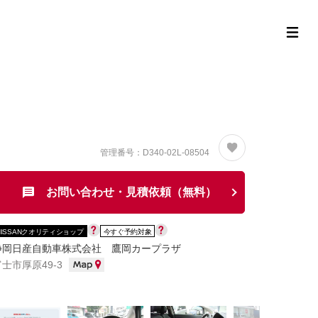
定中古車ラインナップ
購入サポート
お役立ち情報
MOR
管理番号：D340-02L-08504
お問い合わせ・見積依頼（無料）
NISSANクオリティショップ
今すぐ予約対象
静岡日産自動車株式会社 鷹岡カープラザ
富士市厚原49-3