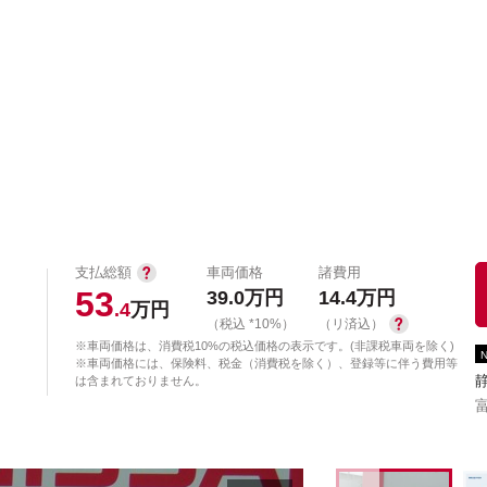
中古車を探す
店舗から探す
日産の中古車とは
認
P
支払総額
車両価格
諸費用
53
39.0
万円
14.4
万円
.4
万円
（税込 *10%）
（リ済込）
※車両価格は、消費税10%の税込価格の表示です。(非課税車両を除く)
※車両価格には、保険料、税金（消費税を除く）、登録等に伴う費用等
は含まれておりません。