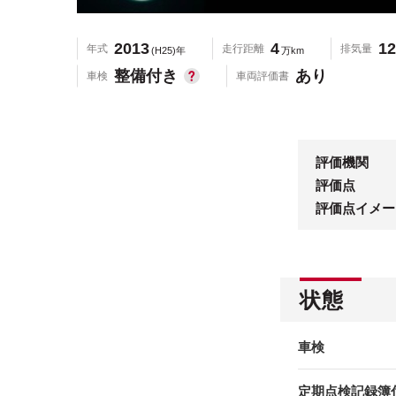
2013
4
12
年式
走行距離
排気量
(H25)年
万km
整備付き
あり
車検
車両評価書
評価機関
評価点
評価点イメー
状態
車検
定期点検記録簿