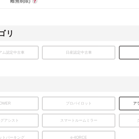
離無制限)
ゴリ
アム認定中古車
日産認定中古車
POWER
プロパイロット
ア
ングアシスト
スマートルームミラー
ットパーキング
e-4ORCE