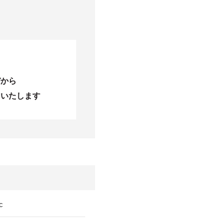
びから
当いたします
c