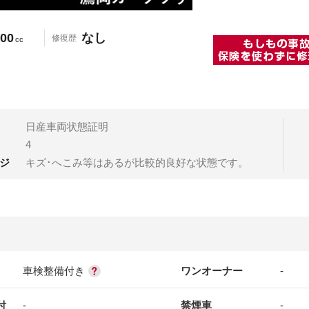
00
なし
修復歴
cc
日産車両状態証明
4
ジ
キズ･へこみ等はあるが比較的良好な状態です。
車検整備付き
ワンオーナー
-
付
-
禁煙車
-