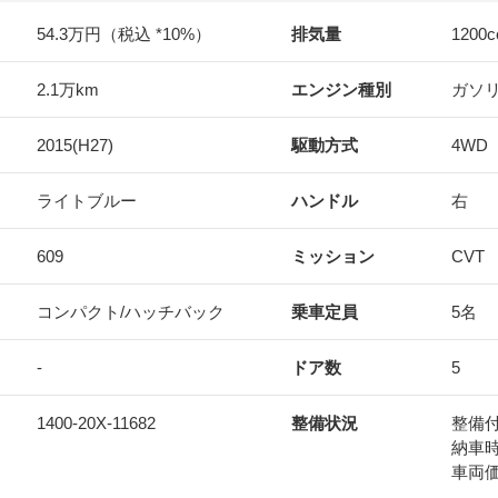
54.3万円（税込 *10%）
排気量
1200
c
2.1万km
エンジン種別
ガソ
2015(H27)
駆動方式
4WD
ライトブルー
ハンドル
右
609
ミッション
CVT
コンパクト/ハッチバック
乗車定員
5名
-
ドア数
5
1400-20X-11682
整備状況
整備
納車
車両