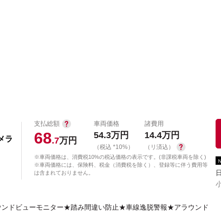
中古車を探す
店舗から探す
日産の中古車とは
認
P
支払総額
車両価格
諸費用
68
54.3
万円
14.4
万円
カメラ
.7
万円
（税込 *10%）
（リ済込）
※車両価格は、消費税10%の税込価格の表示です。(非課税車両を除く)
※車両価格には、保険料、税金（消費税を除く）、登録等に伴う費用等
は含まれておりません。
ウンドビューモニター★踏み間違い防止★車線逸脱警報★アラウンド