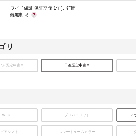
ワイド保証 保証期間:1年(走行距
離無制限)
ゴリ
アム認定中古車
日産認定中古車
POWER
プロパイロット
ア
ングアシスト
スマートルームミラー