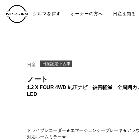
クルマを探す
オーナーの方へ
日産を知る
中古車
TO
日産認定中古車
日産
ノート
1.2 X FOUR 4WD 純正ナビ 被害軽減 全周囲
LED
ドライブレコーダー★エマージェンシーブレーキ★アラ
対応ルームミラー★