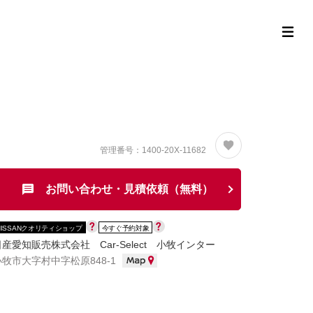
定中古車ラインナップ
購入サポート
お役立ち情報
MOR
管理番号：1400-20X-11682
お問い合わせ・見積依頼（無料）
NISSANクオリティショップ
今すぐ予約対象
日産愛知販売株式会社 Car-Select 小牧インター
小牧市大字村中字松原848-1