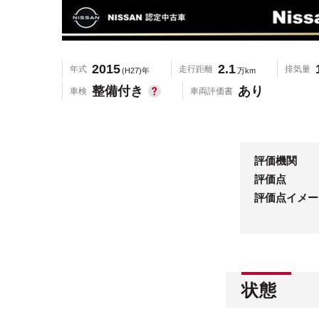
2015
2.1
年式
走行距離
排気量
(H27)年
万km
整備付き
あり
車検
車両評価書
評価機関
評価点
評価点イメー
状態