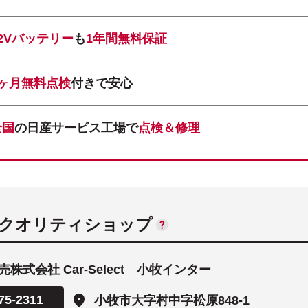
12Vバッテリー
も
1年間無料保証
1ヶ月無料点検
付きで安心
全国
の日産サービス工場で
点検＆修理
ANクオリティショップ
株式会社 Car-Select 小牧インター
75-2311
小牧市大字村中字松原848-1