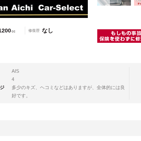
1200
なし
修復歴
cc
AIS
4
ジ
多少のキズ、ヘコミなどはありますが、全体的には良
好です。