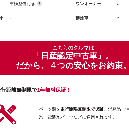
車検整備付き
ワンオーナー
○
付
-
禁煙車
○
こちらのクルマは
「日産認定中古車」。
だから、４つの安心をお約束
走行距離無制限で
1年無料保証！
パーツ類を
走行距離無制限で保証
。消耗品・
系・電装系パーツなどに適用されます。