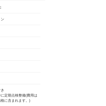
c
リン
付き
時に定期点検整備(費用は
価格に含まれます。)