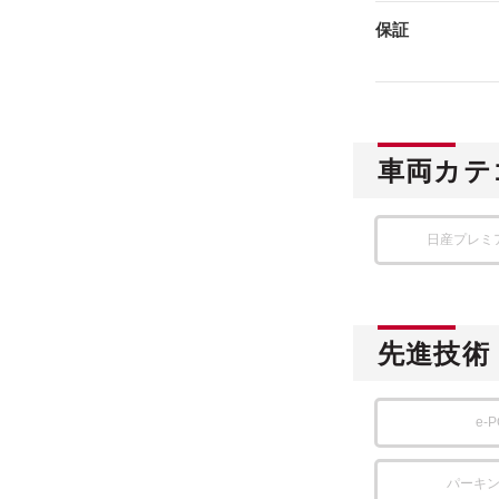
保証
車両カテ
日産プレミ
先進技術
e-
パーキ