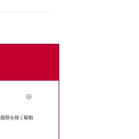
。
油脂類を除く駆動