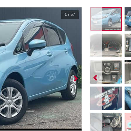
1
/
57