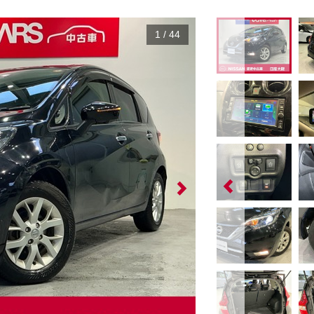
1
/
44