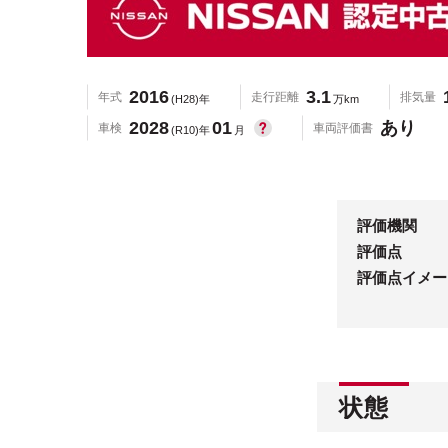
2016
3.1
年式
走行距離
排気量
(H28)年
万km
2028
01
あり
車検
車両評価書
(R10)年
月
評価機関
評価点
評価点イメー
状態