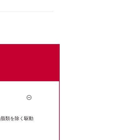
。
油脂類を除く駆動