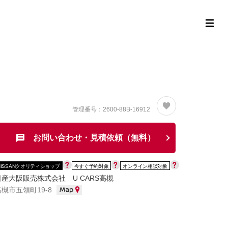
定中古車ラインナップ
購入サポート
お役立ち情報
MOR
管理番号：2600-88B-16912
お問い合わせ・見積依頼（無料）
NISSANクオリティショップ
今すぐ予約対象
オンライン相談対象
日産大阪販売株式会社 U CARS高槻
高槻市五領町19-8