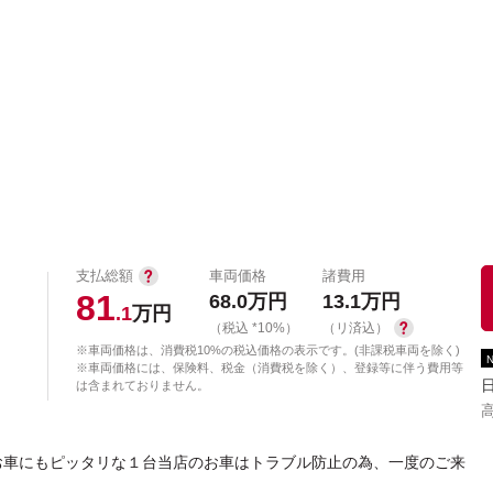
中古車を探す
店舗から探す
日産の中古車とは
認
P
支払総額
車両価格
諸費用
81
68.0
万円
13.1
万円
.1
万円
（税込 *10%）
（リ済込）
※車両価格は、消費税10%の税込価格の表示です。(非課税車両を除く)
※車両価格には、保険料、税金（消費税を除く）、登録等に伴う費用等
は含まれておりません。
お車にもピッタリな１台当店のお車はトラブル防止の為、一度のご来