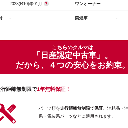
2028(R10)年01月
ワンオーナー
-
付
-
禁煙車
-
こちらのクルマは
「日産認定中古車」。
だから、４つの安心をお約束
走行距離無制限で
1年無料保証！
パーツ類を
走行距離無制限で保証
。消耗品・
系・電装系パーツなどに適用されます。