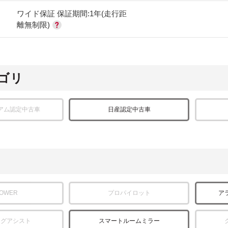
ワイド保証 保証期間:1年(走行距
離無制限)
ゴリ
アム認定中古車
日産認定中古車
POWER
プロパイロット
ア
ングアシスト
スマートルームミラー