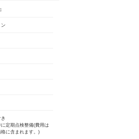
c
リン
付き
時に定期点検整備(費用は
価格に含まれます。)