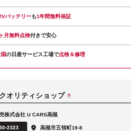
12Vバッテリー
も
1年間無料保証
1ヶ月無料点検
付きで安心
全国
の日産サービス工場で
点検＆修理
ANクオリティショップ
株式会社 U CARS高槻
60-2323
高槻市五領町19-8