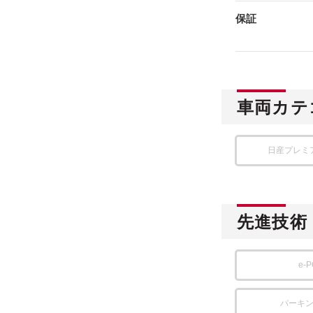
保証
車両カテ
日産プレミ
先進技術
e-
パーキ