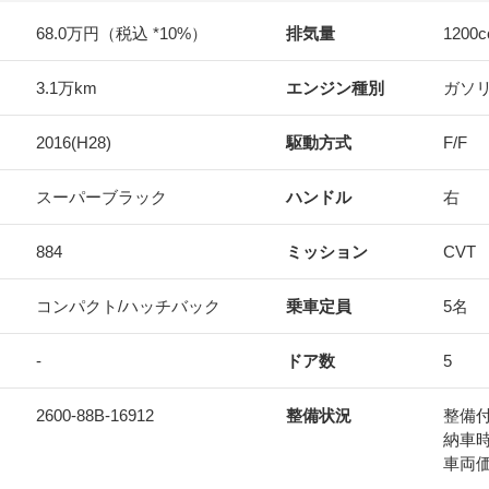
68.0万円（税込 *10%）
排気量
1200
c
3.1万km
エンジン種別
ガソ
2016(H28)
駆動方式
F/F
スーパーブラック
ハンドル
右
884
ミッション
CVT
コンパクト/ハッチバック
乗車定員
5名
-
ドア数
5
2600-88B-16912
整備状況
整備
納車
車両