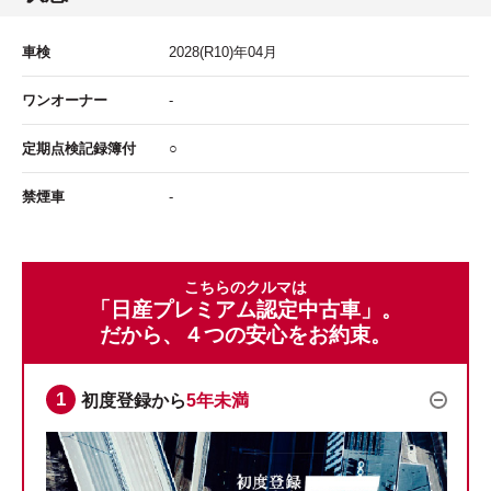
車検
2028
(R10)年
04
月
ワンオーナー
-
定期点検記録簿付
○
禁煙車
-
こちらのクルマは
「日産プレミアム認定中古車」。
だから、４つの安心をお約束。
初度登録から
5年未満