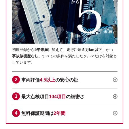
初度登録から
5年未満
に加えて、走行距離
５万km以下
、かつ、
事故修復歴なし
。すべての条件を満たしたクルマだけを対象と
しています。
車両評価
4.5以上
の安心の証
最大点検項目
104項目
の細密さ
無料保証期間は
2年間