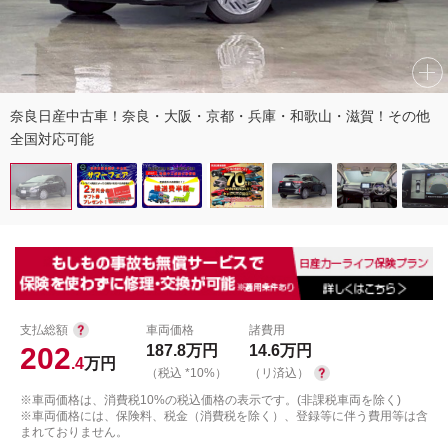
奈良日産中古車！奈良・大阪・京都・兵庫・和歌山・滋賀！その他
全国対応可能
支払総額
車両価格
諸費用
202
187.8
万円
14.6
万円
.4
万円
（税込 *10%）
（リ済込）
※車両価格は、消費税10%の税込価格の表示です。(非課税車両を除く)
※車両価格には、保険料、税金（消費税を除く）、登録等に伴う費用等は含
まれておりません。