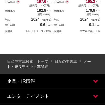
197.6
195.2
支払総額
支払総額
万円
万円
（諸費用：14.8万円）
（諸費用：15.4万円）
182.8
179.8
車両価格
万円
車両価格
万円
（税込 *10%）
（税込 *10%）
2024
2024
年式
(R06)年式
年式
(R06)年式
0.6
0.1
走行距離
万km
走行距離
万km
店舗名
セレクトベース天理店
店舗名
中古車登美ヶ丘店
日産中古車検索 トップ
日産の中古車
ノー
ト・奈良県の中古車詳細
企業・IR情報
エンターテイメント