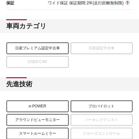
保証
ワイド保証 保証期間:2年(走行距離無制限)
車両カテゴリ
日産プレミアム認定中古車
日産認定中古車
USED CAR
先進技術
e-POWER
プロパイロット
アラウンドビューモニター
パーキングアシスト
スマートルームミラー
クルーズコントロール