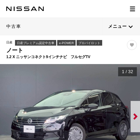
中古車
メニュー
日産
日産プレミアム認定中古車
e-POWER
プロパイロット
ノート
1.2 X ニッサンコネクト9インチナビ フルセグTV
1
/
32