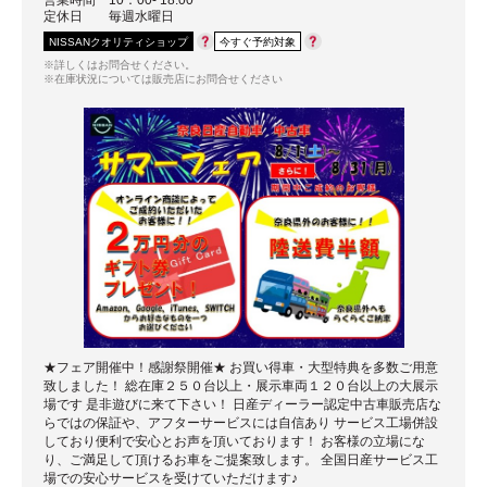
営業時間
10：00- 18:00
定休日
毎週水曜日
NISSANクオリティショップ
今すぐ予約対象
※詳しくはお問合せください。
※在庫状況については販売店にお問合せください
★フェア開催中！感謝祭開催★ お買い得車・大型特典を多数ご用意
致しました！ 総在庫２５０台以上・展示車両１２０台以上の大展示
場です 是非遊びに来て下さい！ 日産ディーラー認定中古車販売店な
らではの保証や、アフターサービスには自信あり サービス工場併設
しており便利で安心とお声を頂いております！ お客様の立場にな
り、ご満足して頂けるお車をご提案致します。 全国日産サービス工
場での安心サービスを受けていただけます♪