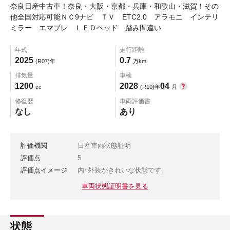
奈良日産中古車！奈良・大阪・京都・兵庫・和歌山・滋賀！その
他全国対応可能ＮＣ9ナビ ＴＶ ETC2.0 アラモニ インテリ
ミラー エマブレ ＬＥＤヘッド 踏み間違い
年式
走行距離
2025
0.7
(R07)年
万km
排気量
車検
1200
2028
04
cc
(R10)年
月
修復歴
車両評価書
なし
あり
評価機関
日産車両状態証明
評価点
5
評価点イメージ
内･外装がきれいな状態です。
車両状態証明書を見る
状態