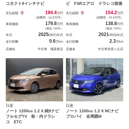
コネクト9インチナビ
ビ FSRエアロ ドラレコ前後
194.4
154.2
支払総額
支払総額
万円
万円
（諸費用：14.6万円）
（諸費用：15.4万円）
179.8
138.8
車両価格
万円
車両価格
万円
（税込 *10%）
（税込 *10%）
2025
2021
年式
(R07)年式
年式
(R03)年式
0.6
2.3
走行距離
万km
走行距離
万km
店舗名
中古車 橿原東店
店舗名
中古車登美ヶ丘店
日産
日産
ノート 1200cc 1.2 X 純9ナビ
ノート 1200cc 1.2 X NCナビ
フルセグTV 前・内ドラレ
プロパイ 全周囲M
コ ETC