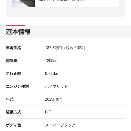
基本情報
車両価格
187.8
万円
（税込 *10%）
排気量
1200cc
走行距離
0.7
万km
エンジン種別
ハイブリッド
年式
2025(R07)
駆動方式
F/F
ボディ色
スーパーブラック