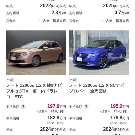
2022
2025
年式
(R04)年式
年式
(R07)年式
2.3
0.7
走行距離
万km
走行距離
万km
店舗名
中古車 橿原東店
店舗名
中古車 橿原東店
日産
日産
ノート 1200cc 1.2 X 純9ナビ
ノート 1200cc 1.2 X NCナビ
フルセグTV 前・内ドラレ
プロパイ 全周囲M
コ ETC
197.6
195.2
支払総額
支払総額
万円
万円
（諸費用：14.8万円）
（諸費用：15.4万円）
182.8
179.8
車両価格
万円
車両価格
万円
（税込 *10%）
（税込 *10%）
2024
2024
年式
(R06)年式
年式
(R06)年式