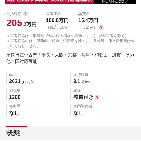
支払総額
車両価格
諸費用
205
189.8
万円
15.4
万円
.2
万円
（税込 *10%）
（リ済込）
※車両価格は、消費税10%の税込価格の表示です。(非課税車両を除く)
※車両価格には、保険料、税金（消費税を除く）、登録等に伴う費用等は含
まれておりません。
奈良日産中古車！奈良・大阪・京都・兵庫・和歌山・滋賀！その
他全国対応可能
年式
走行距離
2021
3.1
(R03)年
万km
排気量
車検
1200
整備付き
cc
修復歴
車両評価書
なし
なし
状態