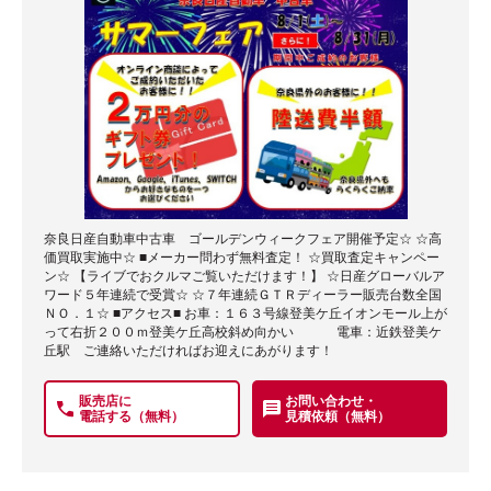
奈良日産自動車中古車 ゴールデンウィークフェア開催予定☆ ☆高
価買取実施中☆ ■メーカー問わず無料査定！ ☆買取査定キャンペー
ン☆ 【ライブでおクルマご覧いただけます！】 ☆日産グローバルア
ワード５年連続で受賞☆ ☆７年連続ＧＴＲディーラー販売台数全国
ＮＯ．１☆ ■アクセス■ お車：１６３号線登美ケ丘イオンモール上が
って右折２００ｍ登美ケ丘高校斜め向かい 電車：近鉄登美ケ
丘駅 ご連絡いただければお迎えにあがります！
販売店に
お問い合わせ・
電話する（無料）
見積依頼（無料）