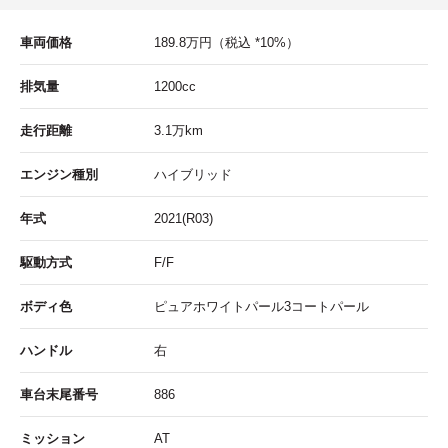
車両価格
189.8
万円
（税込 *10%）
排気量
1200cc
走行距離
3.1
万km
エンジン種別
ハイブリッド
年式
2021(R03)
駆動方式
F/F
ボディ色
ピュアホワイトパール3コートパール
ハンドル
右
車台末尾番号
886
ミッション
AT