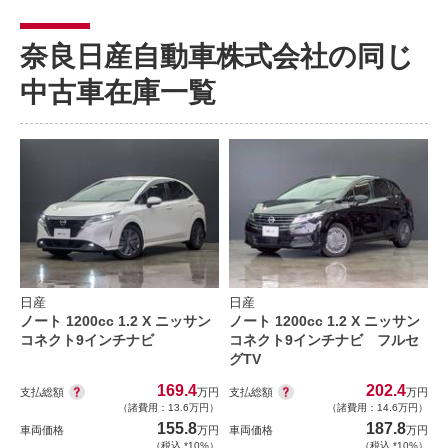
奈良日産自動車株式会社の同じ
中古車在庫一覧
日産
日産
ノート 1200cc 1.2 X ニッサン
ノート 1200cc 1.2 X ニッサン
コネクト9インチナビ
コネクト9インチナビ フルセ
グTV
169.4
202.4
支払総額
支払総額
万円
万円
（諸費用：13.6万円）
（諸費用：14.6万円）
155.8
187.8
車両価格
万円
車両価格
万円
（税込 *10%）
（税込 *10%）