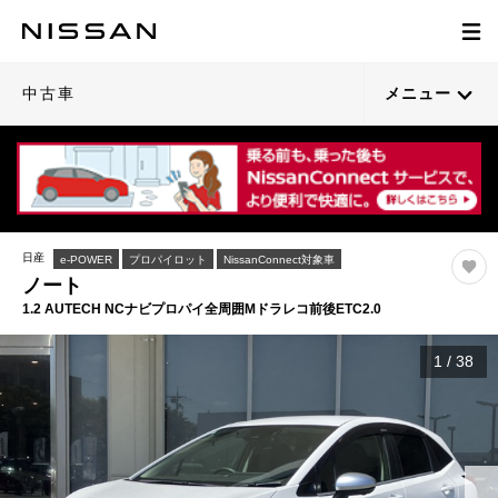
中古車
メニュー
日産
e-POWER
プロパイロット
NissanConnect対象車
ノート
1.2 AUTECH NCナビプロパイ全周囲Mドラレコ前後ETC2.0
1
/
38