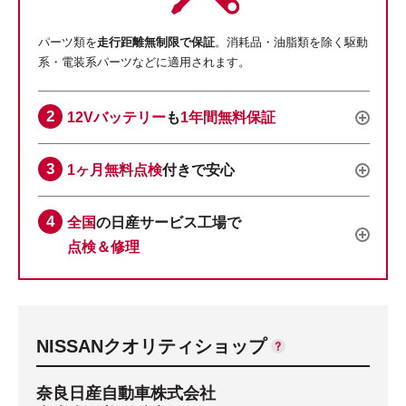
パーツ類を
走行距離無制限で保証
。消耗品・油脂類を除く駆動
系・電装系パーツなどに適用されます。
12Vバッテリー
も
1年間無料保証
1ヶ月無料点検
付きで安心
全国
の日産サービス工場で
点検＆修理
NISSANクオリティショップ
奈良日産自動車株式会社