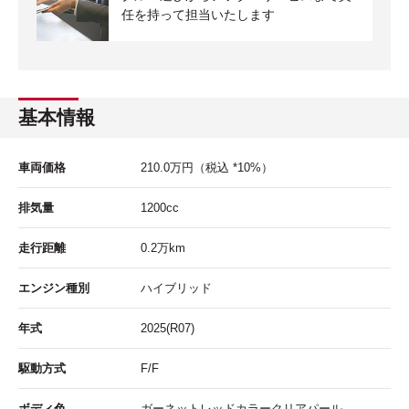
任を持って担当いたします
基本情報
車両価格
210.0
万円
（税込 *10%）
排気量
1200cc
走行距離
0.2
万km
エンジン種別
ハイブリッド
年式
2025(R07)
駆動方式
F/F
ボディ色
ガーネットレッドカラークリアパール