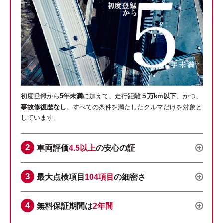
初度登録から
5年未満
に加えて、走行距離
５万km以下
、かつ、
事故修復歴なし
。すべての条件を満たしたクルマだけを対象と
しています。
車両評価
4.5以上
の安心の証
最大点検項目
104項目
の細密さ
無料保証期間は
2年間