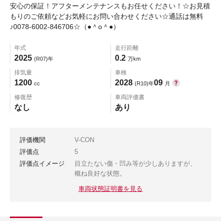
安心の保証！アフターメンテナンスもお任せください！☆お見積
もりのご依頼などお気軽にお問い合わせください☆通話は無料
♪0078-6002-846706☆（●＾o＾●）
年式
走行距離
2025
0.2
(R07)年
万km
排気量
車検
1200
2028
09
cc
(R10)年
月
修復歴
車両評価書
なし
あり
評価機関
V-CON
評価点
5
評価点イメージ
目立たない傷・凹み等が少しありますが、
概ね良好な状態。
車両状態証明書を見る