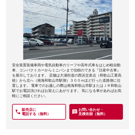
安全装置装備車両や電気自動車のリーフや高年式車をはじめ軽自動
車、コンパクトカーからミニバンまで信頼のできる『日産中古車』
を展示しております。 店舗は大浦街道の西浜交差点（和歌山工業高
校）から北へ（南海和歌山市駅側）３００ｍほど行った道路側に位
置します。 電車でのお越しの際は南海和歌山市駅またはＪＲ和歌山
駅でお電話頂ければお迎えにあがります。 気になる車があればお気
軽にご相談ください。
販売店に
お問い合わせ・
電話する（無料）
見積依頼（無料）