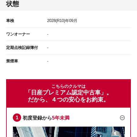
状態
車検
2028
(R10)年
09
月
ワンオーナー
-
定期点検記録簿付
-
禁煙車
-
こちらのクルマは
「日産プレミアム認定中古車」。
だから、４つの安心をお約束。
初度登録から
5年未満