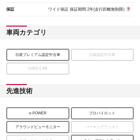
保証
ワイド保証 保証期間:2年(走行距離無制限)
車両カテゴリ
日産プレミアム認定中古車
日産認定中古車
USED CAR
先進技術
e-POWER
プロパイロット
アラウンドビューモニター
パーキングアシスト