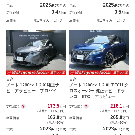
2025
2025
年式
(R07)年式
年式
(R07)年式
0.4
0.5
走行距離
万km
走行距離
万km
店舗名
田辺マイカーセンター
店舗名
田辺マイカーセンター
日産
日産
ノート 1200cc 1.2 X 純正ナ
ノート 1200cc 1.2 AUTECH ク
ビ アラビュー プロパイ
ロスオーバー 純正ナビ ドラ
レコ ETC アラビュー
173.5
216.1
支払総額
支払総額
万円
万円
（諸費用：11.5万円）
（諸費用：11.1万円）
162.0
205.0
車両価格
万円
車両価格
万円
（税込 *10%）
（税込 *10%）
2023
2023
年式
(R05)年式
年式
(R05)年式