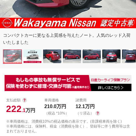
コンパクトカーに更なる上質感を与えたノート。人気のレッド入荷
いたしました
支払総額
車両価格
諸費用
222
210.0
万円
12.1
万円
.1
万円
（税込 *10%）
（リ済込）
※車両価格は、消費税10%の税込価格の表示です。(非課税車両を除く)
※車両価格には、保険料、税金（消費税を除く）、登録等に伴う費用等は含
まれておりません。