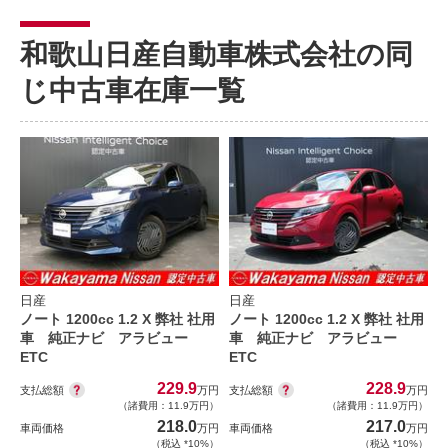
和歌山日産自動車株式会社の同
じ中古車在庫一覧
日産
日産
ノート 1200cc 1.2 X 弊社 社用
ノート 1200cc 1.2 X 弊社 社用
車 純正ナビ アラビュー
車 純正ナビ アラビュー
ETC
ETC
229.9
228.9
支払総額
支払総額
万円
万円
（諸費用：11.9万円）
（諸費用：11.9万円）
218.0
217.0
車両価格
万円
車両価格
万円
（税込 *10%）
（税込 *10%）