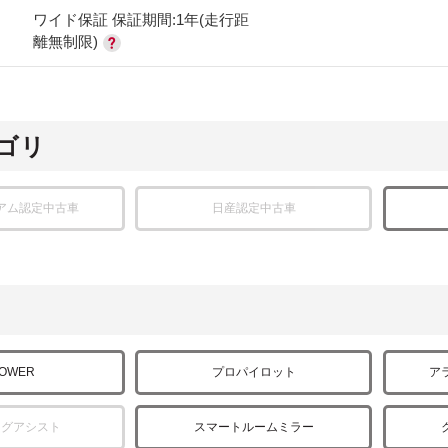
ワイド保証 保証期間:1年(走行距
離無制限)
ゴリ
アム認定中古車
日産認定中古車
POWER
プロパイロット
ア
ングアシスト
スマートルームミラー