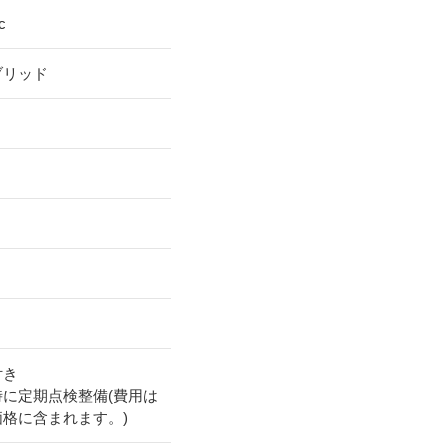
c
ブリッド
付き
時に定期点検整備(費用は
価格に含まれます。)