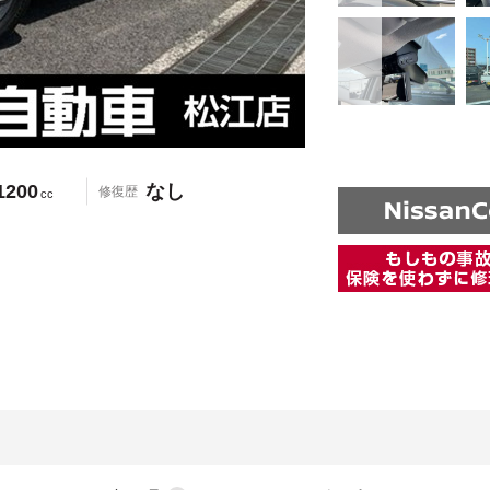
1200
なし
修復歴
cc