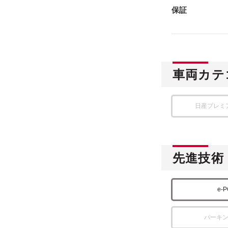
保証
車両カテ
日産プレミ
先進技術
e-
パーキ