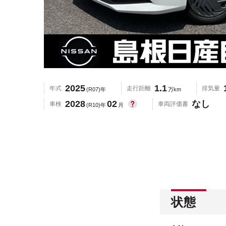
2025
1.1
年式
走行距離
排気量
(R07)年
万km
2028
02
なし
車検
車両評価書
(R10)年
月
状態