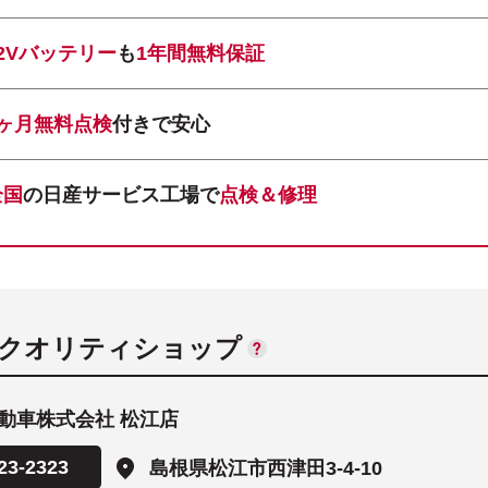
12Vバッテリー
も
1年間無料保証
1ヶ月無料点検
付きで安心
全国
の日産サービス工場で
点検＆修理
ANクオリティショップ
動車株式会社 松江店
23-2323
島根県松江市西津田3-4-10