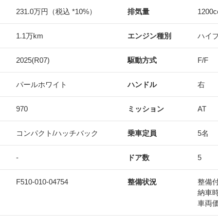
231.0万円（税込 *10%）
排気量
1200
c
1.1万km
エンジン種別
ハイ
2025(R07)
駆動方式
F/F
パールホワイト
ハンドル
右
970
ミッション
AT
コンパクト/ハッチバック
乗車定員
5名
-
ドア数
5
F510-010-04754
整備状況
整備
納車
車両