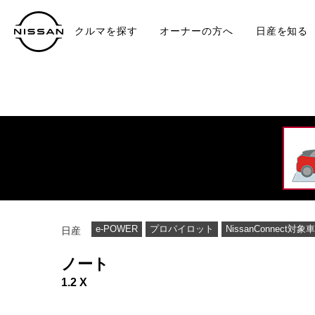
クルマを探す
オーナーの方へ
日産を知る
中古車
TO
e-POWER
プロパイロット
NissanConnect対象車
日産
ノート
1.2 X