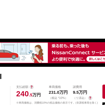
中古車を探す
店舗から探す
日産の中古車とは
認
P
支払総額
車両価格
諸費用
240
231.0
万円
9.5
万円
.5
万円
（税込 *10%）
（リ済込）
※車両価格は、消費税10%の税込価格の表示です。(非課税車両を除く)