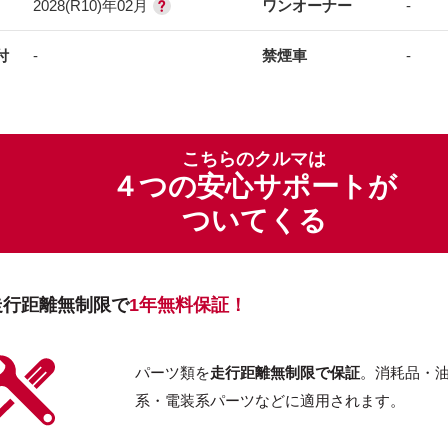
2028(R10)年02月
ワンオーナー
-
付
-
禁煙車
-
こちらのクルマは
４つの安心サポートが
ついてくる
走行距離無制限で
1年無料保証！
パーツ類を
走行距離無制限で保証
。消耗品・
系・電装系パーツなどに適用されます。