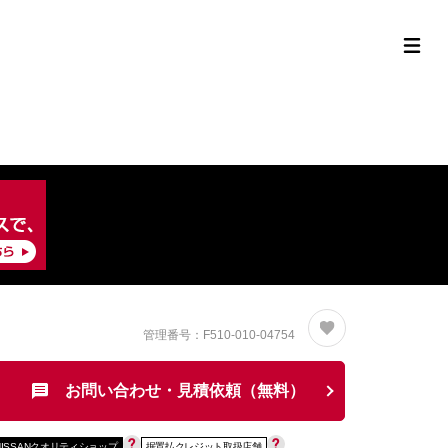
定中古車ラインナップ
購入サポート
お役立ち情報
MOR
管理番号：F510-010-04754
お問い合わせ・見積依頼（無料）
NISSANクオリティショップ
据置払クレジット取扱店舗