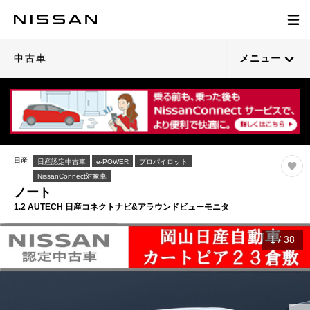
中古車
メニュー
日産
日産認定中古車
e-POWER
プロパイロット
NissanConnect対象車
ノート
1.2 AUTECH 日産コネクトナビ&アラウンドビューモニタ
1
/
38