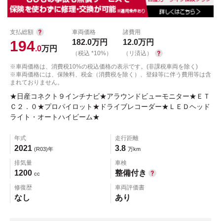
支払総額
車両価格
諸費用
194
182.0
万円
12.0
万円
.0
万円
（税込 *10%）
（リ済込）
※車両価格は、消費税10%の税込価格の表示です。(非課税車両を除く)
※車両価格には、保険料、税金（消費税を除く）、登録等に伴う費用等は含
まれておりません。
★日産コネクト９インチナビ★アラウンドビューモニター★ＥＴ
Ｃ２．０★プロパイロット★ドライブレコーダー★ＬＥＤヘッド
ライト・オートハイビーム★
年式
走行距離
2021
3.8
(R03)年
万km
排気量
車検
1200
整備付き
cc
修復歴
車両評価書
なし
あり