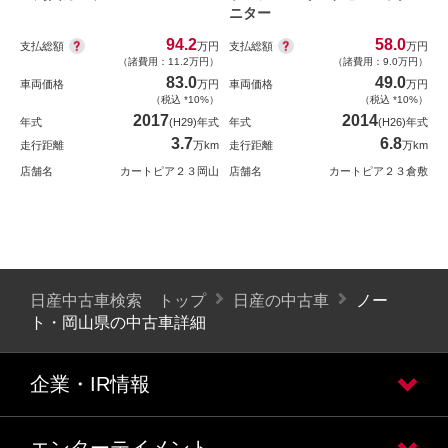
ニター
94.2
58.0
支払総額
支払総額
万円
万円
（諸費用：11.2万円）
（諸費用：9.0万円）
83.0
49.0
車両価格
万円
車両価格
万円
（税込 *10%）
（税込 *10%）
2017
2014
年式
(H29)年式
年式
(H26)年式
3.7
6.8
走行距離
万km
走行距離
万km
店舗名
カートピア２３岡山
店舗名
カートピア２３倉敷
日産中古車検索 トップ
日産の中古車
ノー
ト・岡山県の中古車詳細
企業・IR情報