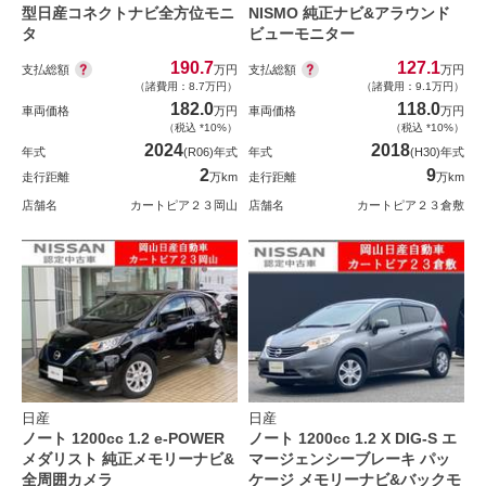
型日産コネクトナビ全方位モニ
NISMO 純正ナビ&アラウンド
タ
ビューモニター
190.7
127.1
支払総額
支払総額
万円
万円
（諸費用：8.7万円）
（諸費用：9.1万円）
182.0
118.0
車両価格
万円
車両価格
万円
（税込 *10%）
（税込 *10%）
2024
2018
年式
(R06)年式
年式
(H30)年式
2
9
走行距離
万km
走行距離
万km
店舗名
カートピア２３岡山
店舗名
カートピア２３倉敷
日産
日産
ノート 1200cc 1.2 e-POWER
ノート 1200cc 1.2 X DIG-S エ
メダリスト 純正メモリーナビ&
マージェンシーブレーキ パッ
全周囲カメラ
ケージ メモリーナビ&バックモ