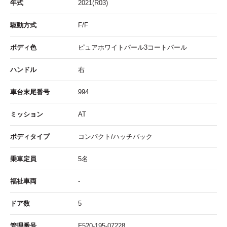
年式
2021(R03)
駆動方式
F/F
ボディ色
ピュアホワイトパール3コートパール
ハンドル
右
車台末尾番号
994
ミッション
AT
ボディタイプ
コンパクト/ハッチバック
乗車定員
5名
福祉車両
-
ドア数
5
管理番号
F520-195-07228