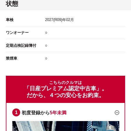
状態
車検
2027
(R09)年
02
月
ワンオーナー
○
定期点検記録簿付
○
禁煙車
○
こちらのクルマは
「日産プレミアム認定中古車」。
だから、４つの安心をお約束。
初度登録から
5年未満