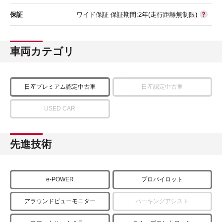
保証
ワイド保証 保証期間:2年(走行距離無制限)
車両カテゴリ
日産プレミアム認定中古車
日産認定中古車
USED CAR
先進技術
e-POWER
プロパイロット
アラウンドビューモニター
パーキングアシスト