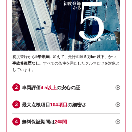
初度登録から
5年未満
に加えて、走行距離
５万km以下
、かつ、
事故修復歴なし
。すべての条件を満たしたクルマだけを対象と
しています。
車両評価
4.5以上
の安心の証
最大点検項目
104項目
の細密さ
無料保証期間は
2年間