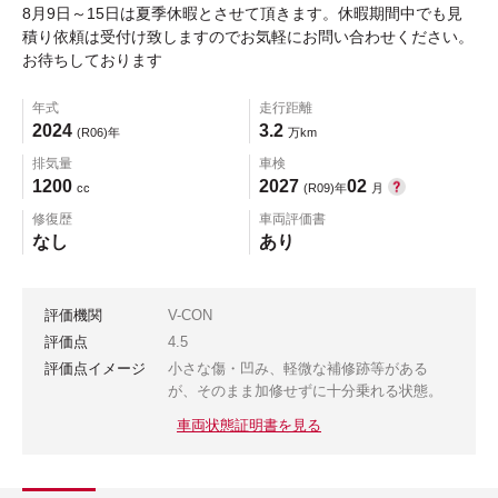
8月9日～15日は夏季休暇とさせて頂きます。休暇期間中でも見
積り依頼は受付け致しますのでお気軽にお問い合わせください。
お待ちしております
年式
走行距離
2024
3.2
(R06)年
万km
排気量
車検
1200
2027
02
cc
(R09)年
月
修復歴
車両評価書
なし
あり
評価機関
V-CON
評価点
4.5
評価点イメージ
小さな傷・凹み、軽微な補修跡等がある
が、そのまま加修せずに十分乗れる状態。
車両状態証明書を見る