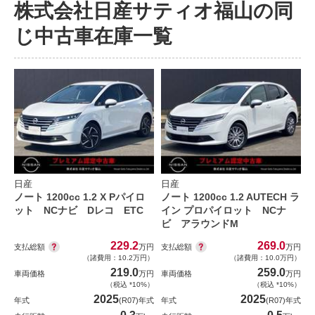
株式会社日産サティオ福山の同
じ中古車在庫一覧
日産
日産
ノート 1200cc 1.2 X Pパイロ
ノート 1200cc 1.2 AUTECH ラ
ット NCナビ Dレコ ETC
イン プロパイロット NCナ
ビ アラウンドM
229.2
269.0
支払総額
支払総額
万円
万円
（諸費用：10.2万円）
（諸費用：10.0万円）
219.0
259.0
車両価格
万円
車両価格
万円
（税込 *10%）
（税込 *10%）
2025
2025
年式
(R07)年式
年式
(R07)年式