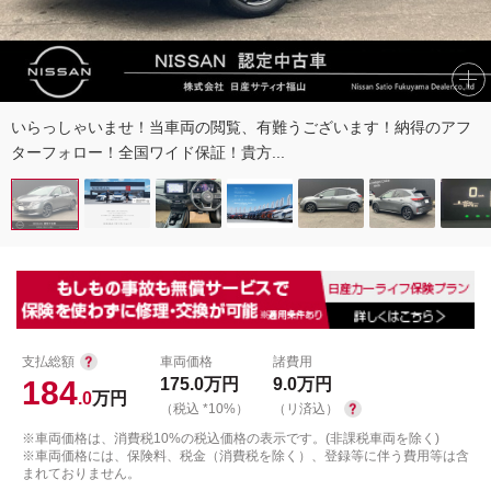
いらっしゃいませ！当車両の閲覧、有難うございます！納得のアフ
ターフォロー！全国ワイド保証！貴方...
支払総額
車両価格
諸費用
184
175.0
万円
9.0
万円
.0
万円
（税込 *10%）
（リ済込）
※車両価格は、消費税10%の税込価格の表示です。(非課税車両を除く)
※車両価格には、保険料、税金（消費税を除く）、登録等に伴う費用等は含
まれておりません。