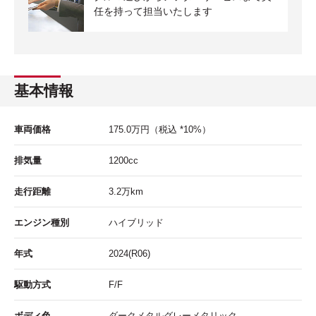
任を持って担当いたします
基本情報
車両価格
175.0
万円
（税込 *10%）
排気量
1200cc
走行距離
3.2
万km
エンジン種別
ハイブリッド
年式
2024(R06)
駆動方式
F/F
ボディ色
ダークメタルグレーメタリック