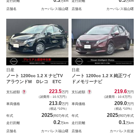
0.3
0.5
走行距離
万km
走行距離
万km
店舗名
カーパレス福山曙
店舗名
カーパレス福山曙
日産
日産
ノート 1200cc 1.2 X ナビTV
ノート 1200cc 1.2 X 純正ワイ
アラウンドM Dレコ ETC
ドメモリーナビ
223.5
219.6
支払総額
支払総額
万円
万円
（諸費用：10.5万円）
（諸費用：10.6万円）
213.0
209.0
車両価格
万円
車両価格
万円
（税込 *10%）
（税込 *10%）
2025
2025
年式
(R07)年式
年式
(R07)年式
0.2
0.1
走行距離
万km
走行距離
万km
店舗名
カーパレス福山曙
店舗名
カーパレス佐波