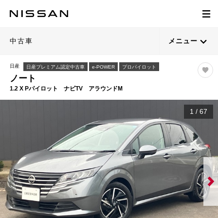
中古車
メニュー
日産
日産プレミアム認定中古車
e-POWER
プロパイロット
ノート
1.2 X Pパイロット ナビTV アラウンドM
1
/
67