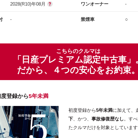
2028(R10)年08月
ワンオーナー
-
付
-
禁煙車
○
こちらのクルマは
「日産プレミアム認定中古車」
だから、４つの安心をお約束
初度登録から
5年未満
初度登録から
5年未満
に加えて、
下
、かつ、
事故修復歴なし
。すべ
たクルマだけを対象としています