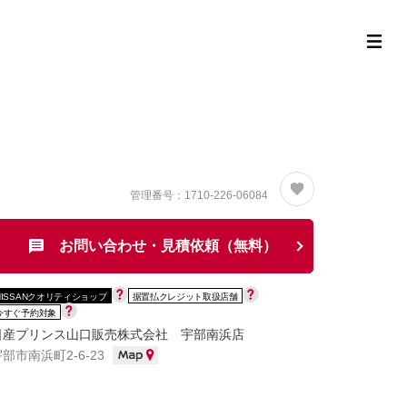
定中古車ラインナップ
購入サポート
お役立ち情報
MOR
管理番号：1710-226-06084
お問い合わせ・見積依頼（無料）
NISSANクオリティショップ
据置払クレジット取扱店舗
今すぐ予約対象
日産プリンス山口販売株式会社 宇部南浜店
部市南浜町2-6-23