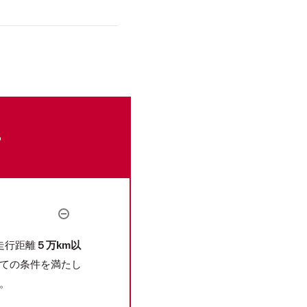
。
。
走行距離
５万km以
ての条件を満たし
。