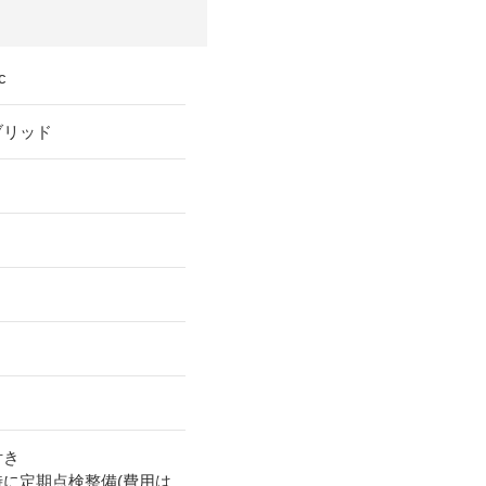
c
ブリッド
付き
時に定期点検整備(費用は