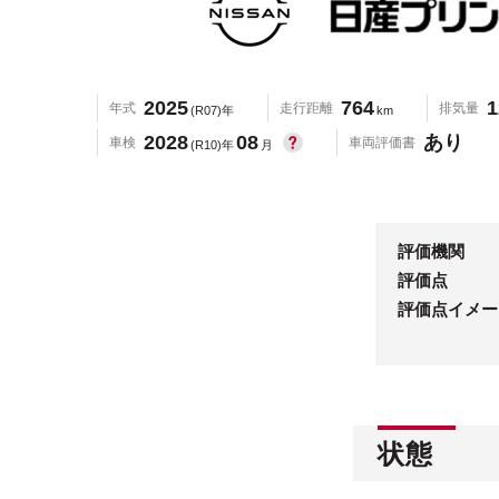
2025
764
1
年式
走行距離
排気量
(R07)年
km
2028
08
あり
車検
車両評価書
(R10)年
月
評価機関
評価点
評価点イメー
状態