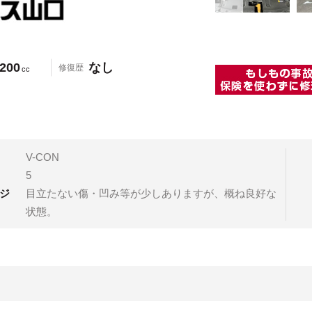
200
なし
修復歴
cc
V-CON
5
ジ
目立たない傷・凹み等が少しありますが、概ね良好な
状態。