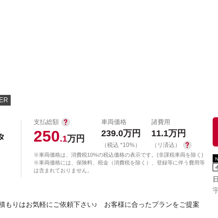
中古車を探す
店舗から探す
日産の中古車とは
認
P
ER
支払総額
車両価格
諸費用
250
239.0
万円
11.1
万円
タ
.1
万円
（税込 *10%）
（リ済込）
※車両価格は、消費税10%の税込価格の表示です。(非課税車両を除く)
※車両価格には、保険料、税金（消費税を除く）、登録等に伴う費用等
は含まれておりません。
宇
積もりはお気軽にご依頼下さい♪ お客様に合ったプランをご提案