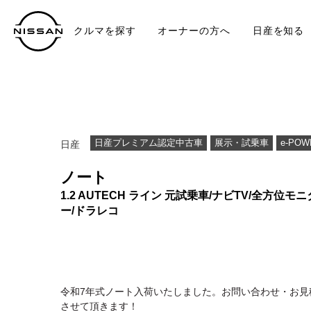
クルマを探す
オーナーの方へ
日産を知る
中古車
TO
日産プレミアム認定中古車
展示・試乗車
e-POW
日産
ノート
1.2 AUTECH ライン 元試乗車/ナビTV/全方位モニ
ー/ドラレコ
令和7年式ノート入荷いたしました。お問い合わせ・お見
させて頂きます！