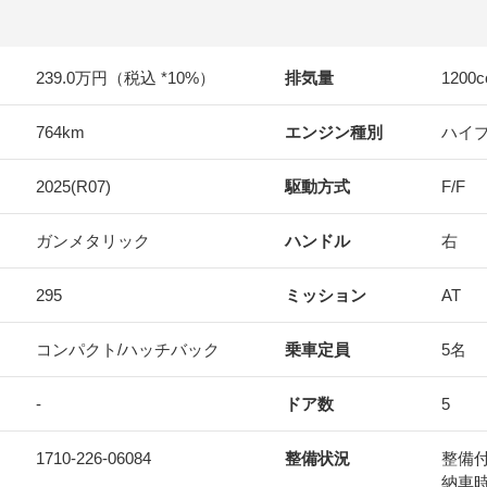
239.0万円（税込 *10%）
排気量
1200
c
764km
エンジン種別
ハイ
2025(R07)
駆動方式
F/F
ガンメタリック
ハンドル
右
295
ミッション
AT
コンパクト/ハッチバック
乗車定員
5名
-
ドア数
5
1710-226-06084
整備状況
整備
納車