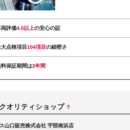
車両評価
4.5以上
の安心の証
最大点検項目
104項目
の細密さ
無料保証期間は
2年間
ANクオリティショップ
ス山口販売株式会社 宇部南浜店