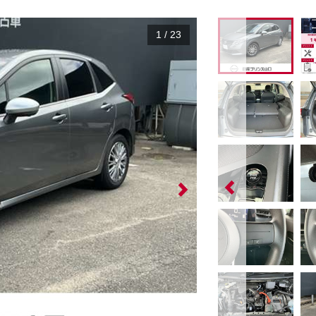
1
/
23