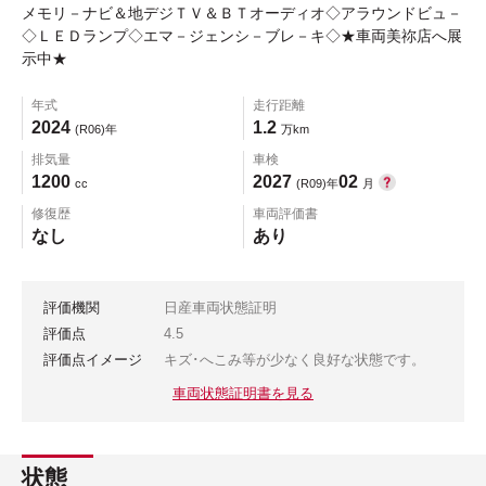
メモリ－ナビ＆地デジＴＶ＆ＢＴオーディオ◇アラウンドビュ－
◇ＬＥＤランプ◇エマ－ジェンシ－ブレ－キ◇★車両美祢店へ展
示中★
年式
走行距離
2024
1.2
(R06)年
万km
排気量
車検
1200
2027
02
cc
(R09)年
月
修復歴
車両評価書
なし
あり
評価機関
日産車両状態証明
評価点
4.5
評価点イメージ
キズ･へこみ等が少なく良好な状態です。
車両状態証明書を見る
状態