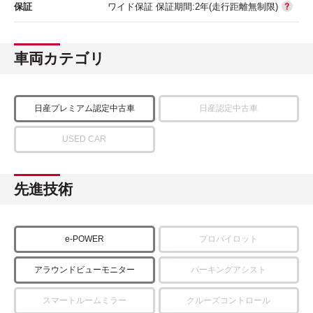
保証
ワイド保証 保証期間:2年(走行距離無制限)
車両カテゴリ
日産プレミアム認定中古車
日産認定中古車
USED CAR
先進技術
e-POWER
プロパイロット
アラウンドビューモニター
パーキングアシスト
スマートルームミラー
クルーズコントロール