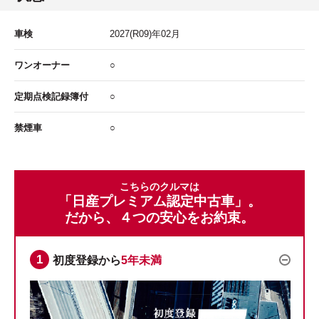
車検
2027
(R09)年
02
月
ワンオーナー
○
定期点検記録簿付
○
禁煙車
○
こちらのクルマは
「日産プレミアム認定中古車」。
だから、４つの安心をお約束。
初度登録から
5年未満