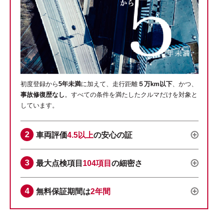
初度登録から
5年未満
に加えて、走行距離
５万km以下
、かつ、
事故修復歴なし
。すべての条件を満たしたクルマだけを対象と
しています。
車両評価
4.5以上
の安心の証
最大点検項目
104項目
の細密さ
無料保証期間は
2年間