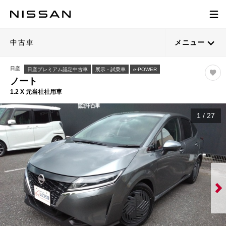
中古車
メニュー
日産
日産プレミアム認定中古車
展示・試乗車
e-POWER
ノート
1.2 X 元当社社用車
1
/
27