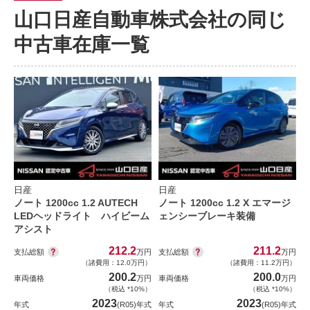
山口日産自動車株式会社の同じ
中古車在庫一覧
日産
日産
ノート 1200cc 1.2 AUTECH
ノート 1200cc 1.2 X エマージ
LEDヘッドライト ハイビーム
ェンシーブレーキ装備
アシスト
212.2
211.2
支払総額
支払総額
万円
万円
（諸費用：12.0万円）
（諸費用：11.2万円）
200.2
200.0
車両価格
万円
車両価格
万円
（税込 *10%）
（税込 *10%）
2023
2023
年式
(R05)年式
年式
(R05)年式