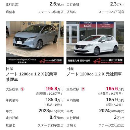
2.6
2.3
走行距離
万km
走行距離
万km
店舗名
ステージ23防府店
店舗名
ステージ23下関店
日産
日産
ノート 1200cc 1.2 X 試乗車
ノート 1200cc 1.2 X 元社用車
禁煙車
195.8
195.6
支払総額
支払総額
万円
万円
（諸費用：10.8万円）
（諸費用：9.7万円）
185.0
185.9
車両価格
万円
車両価格
万円
（税込 *10%）
（税込 *10%）
2023
2024
年式
(R05)年式
年式
(R06)年式
0.4
3
走行距離
万km
走行距離
万km
店舗名
ステージ23宇部店
店舗名
ステージ23山口店