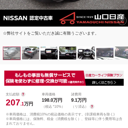
☆弊社サイトをご覧いただき誠に有難うございます。
支払総額
車両価格
諸費用
207
198.0
万円
9.1
万円
.1
万円
（税込 *10%）
（リ済込）
※車両価格は、消費税10%の税込価格の表示です。(非課税車両を除く)
※車両価格には、保険料、税金（消費税を除く）、登録等に伴う費用等は含
まれておりません。