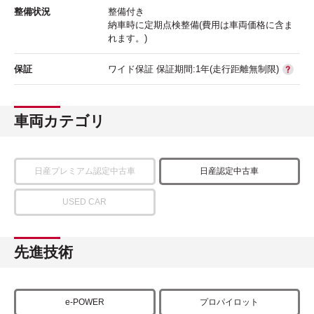
整備状況
整備付き
納車時に定期点検整備(費用は車両価格に含ま
れます。)
保証
ワイド保証 保証期間:1年(走行距離無制限)
車両カテゴリ
日産プレミアム認定中古車
日産認定中古車
USED CAR
先進技術
e-POWER
プロパイロット