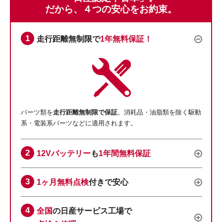
だから、４つの安心をお約束。
走行距離無制限で
1年無料保証！
パーツ類を
走行距離無制限で保証
。消耗品・油脂類を除く駆動
系・電装系パーツなどに適用されます。
12Vバッテリー
も
1年間無料保証
1ヶ月無料点検
付きで安心
全国
の日産サービス工場で