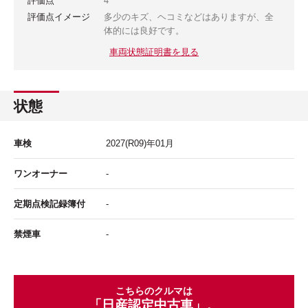
評価点
4
評価点イメージ
多少のキズ、ヘコミなどはありますが、全
体的には良好です。
車両状態証明書を見る
状態
車検
2027
(R09)年
01
月
ワンオーナー
-
定期点検記録簿付
-
禁煙車
-
こちらのクルマは
「日産認定中古車」。