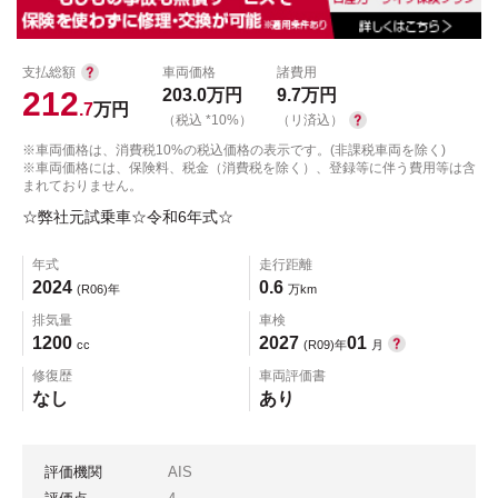
支払総額
車両価格
諸費用
212
203.0
万円
9.7
万円
.7
万円
（税込 *10%）
（リ済込）
※車両価格は、消費税10%の税込価格の表示です。(非課税車両を除く)
※車両価格には、保険料、税金（消費税を除く）、登録等に伴う費用等は含
まれておりません。
☆弊社元試乗車☆令和6年式☆
年式
走行距離
2024
0.6
(R06)年
万km
排気量
車検
1200
2027
01
cc
(R09)年
月
修復歴
車両評価書
なし
あり
評価機関
AIS