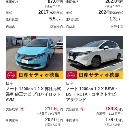
87.0
202.0
車両価格
万円
車両価格
万円
（税込 *10%）
（税込 *10%）
2017
2024
年式
(H29)年式
年式
(R06)年式
5.5
1.3
走行距離
万km
走行距離
万km
店舗名
阿南支店
店舗名
板野支店
日産
日産
ノート 1200cc 1.2 X 弊社元試
ノート 1200cc 1.2 X BSW・
乗車 純正ナビ プロパイロット
BSI・RCTA・コネクトナビ・
AVM
アラウンド
211.6
189.8
支払総額
支払総額
万円
万円
（諸費用：9.6万円）
（諸費用：11.8万円）
202.0
178.0
車両価格
万円
車両価格
万円
（税込 *10%）
（税込 *10%）