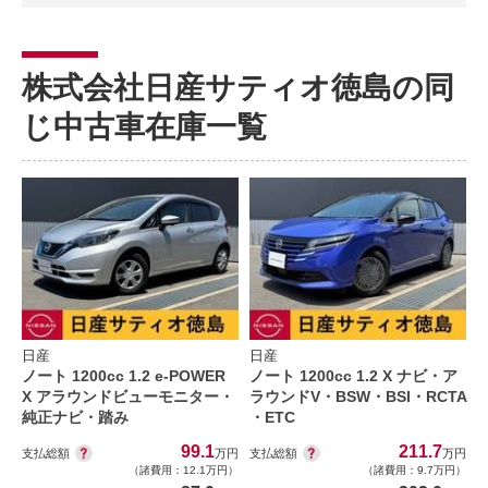
株式会社日産サティオ徳島の同
じ中古車在庫一覧
日産
日産
ノート 1200cc 1.2 e-POWER
ノート 1200cc 1.2 X ナビ・ア
X アラウンドビューモニター・
ラウンドV・BSW・BSI・RCTA
純正ナビ・踏み
・ETC
99.1
211.7
支払総額
支払総額
万円
万円
（諸費用：12.1万円）
（諸費用：9.7万円）