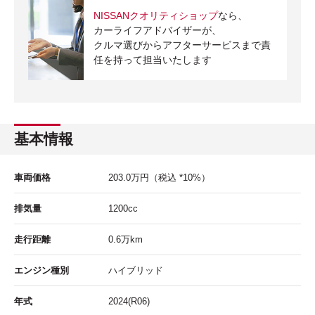
NISSANクオリティショップ
なら、
カーライフアドバイザーが、
クルマ選びからアフターサービスまで責
任を持って担当いたします
基本情報
車両価格
203.0
万円
（税込 *10%）
排気量
1200cc
走行距離
0.6
万km
エンジン種別
ハイブリッド
年式
2024(R06)