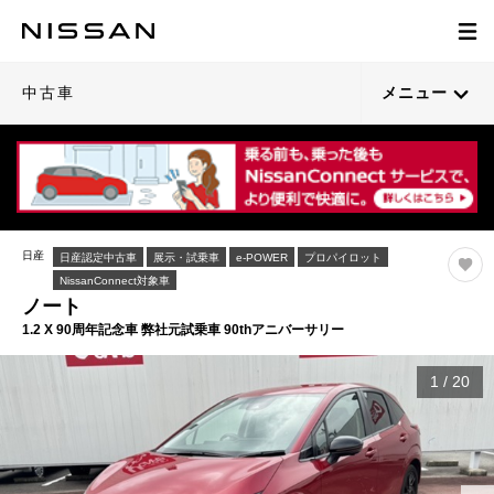
中古車
メニュー
日産
日産認定中古車
展示・試乗車
e-POWER
プロパイロット
NissanConnect対象車
ノート
1.2 X 90周年記念車 弊社元試乗車 90thアニバーサリー
1
/
20