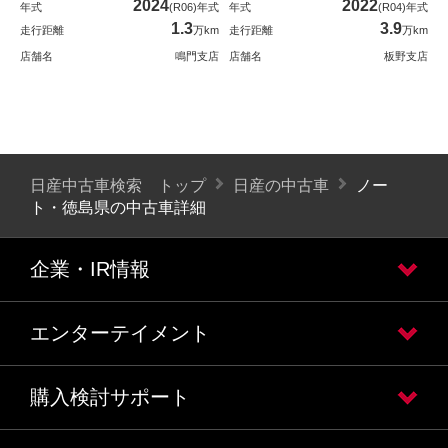
2024
2022
年式
(R06)年式
年式
(R04)年式
1.3
3.9
走行距離
万km
走行距離
万km
店舗名
鳴門支店
店舗名
板野支店
日産中古車検索 トップ
日産の中古車
ノー
ト・徳島県の中古車詳細
企業・IR情報
エンターテイメント
購入検討サポート