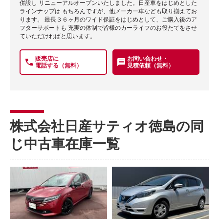
併設し リニューアルオープンいたしました。日産車をはじめとした
ラインナップは もちろんですが、他メーカー車なども取り揃えてお
ります。 最長３６ヶ月のワイド保証をはじめとして、ご購入後のア
フターサポートも 充実の体制で皆様のカーライフのお役たてをさせ
ていただければと思います。
販売店に
お問い合わせ・
電話する（無料）
見積依頼（無料）
株式会社日産サティオ徳島の同
じ中古車在庫一覧