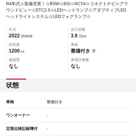
R4年式☆装備充実！☆BSW☆BSI☆RCTA☆コネクトナビ☆アラ
ウンドビュー☆ETC2.0☆LEDヘッドランプ☆アダプティブLED
ヘッドライトシステム☆LEDフォグランプ☆
年式
走行距離
2022
3.9
(R04)年
万km
排気量
車検
1200
整備付き
cc
修復歴
車両評価書
なし
なし
状態
車検
整備付き
ワンオーナー
-
定期点検記録簿付
-