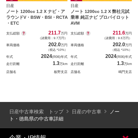
日産
日産
ノート 1200cc 1.2 X ナビ・ア
ノート 1200cc 1.2 X 弊社元試
ラウンドV・BSW・BSI・RCTA
乗車 純正ナビ プロパイロット
・ETC
AVM
211.7
211.6
支払総額
支払総額
万円
万円
（諸費用：9.7万円）
（諸費用：9.6万円）
202.0
202.0
車両価格
万円
車両価格
万円
（税込 *10%）
（税込 *10%）
2024
2024
年式
(R06)年式
年式
(R06)年式
1.3
1.3
走行距離
万km
走行距離
万km
店舗名
板野支店
店舗名
鳴門支店
日産中古車検索 トップ
日産の中古車
ノー
ト・徳島県の中古車詳細
企業・IR情報