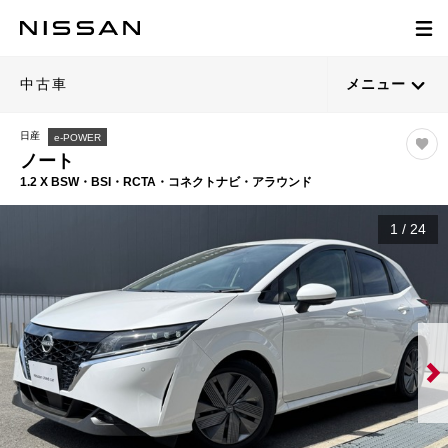
中古車
メニュー
日産
e-POWER
ノート
1.2 X BSW・BSI・RCTA・コネクトナビ・アラウンド
1
/
24