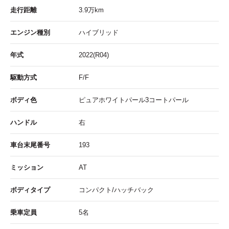
走行距離
3.9
万km
エンジン種別
ハイブリッド
年式
2022(R04)
駆動方式
F/F
ボディ色
ピュアホワイトパール3コートパール
ハンドル
右
車台末尾番号
193
ミッション
AT
ボディタイプ
コンパクト/ハッチバック
乗車定員
5名