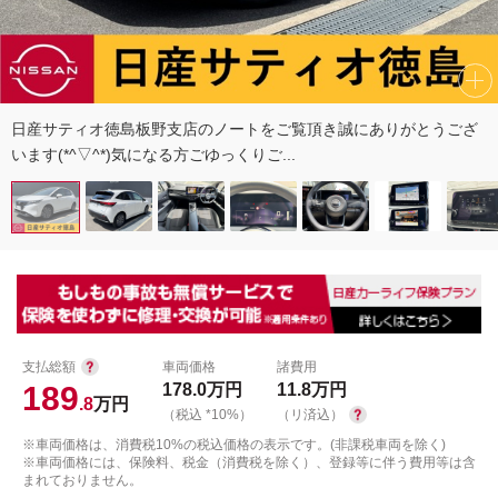
日産サティオ徳島板野支店のノートをご覧頂き誠にありがとうござ
います(*^▽^*)気になる方ごゆっくりご...
支払総額
車両価格
諸費用
189
178.0
万円
11.8
万円
.8
万円
（税込 *10%）
（リ済込）
※車両価格は、消費税10%の税込価格の表示です。(非課税車両を除く)
※車両価格には、保険料、税金（消費税を除く）、登録等に伴う費用等は含
まれておりません。