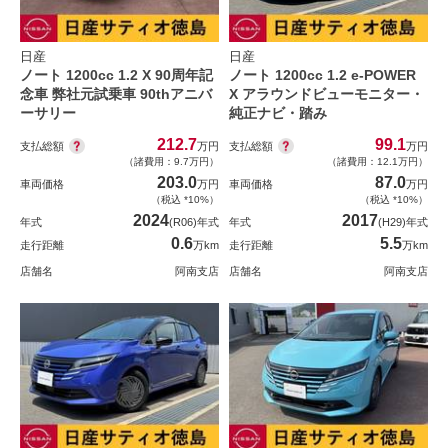
日産
日産
ノート 1200cc 1.2 X 90周年記
ノート 1200cc 1.2 e-POWER
念車 弊社元試乗車 90thアニバ
X アラウンドビューモニター・
ーサリー
純正ナビ・踏み
212.7
99.1
支払総額
支払総額
万円
万円
（諸費用：9.7万円）
（諸費用：12.1万円）
203.0
87.0
車両価格
万円
車両価格
万円
（税込 *10%）
（税込 *10%）
2024
2017
年式
(R06)年式
年式
(H29)年式
0.6
5.5
走行距離
万km
走行距離
万km
店舗名
阿南支店
店舗名
阿南支店