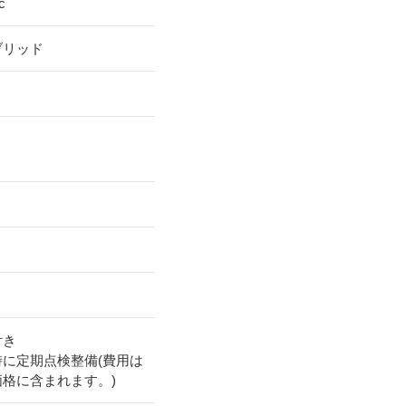
c
ブリッド
付き
時に定期点検整備(費用は
価格に含まれます。)