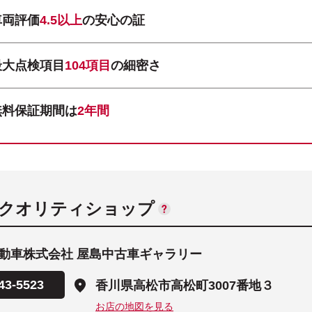
車両評価
4.5以上
の安心の証
最大点検項目
104項目
の細密さ
無料保証期間は
2年間
ANクオリティショップ
動車株式会社 屋島中古車ギャラリー
43-5523
香川県高松市高松町3007番地３
お店の地図を見る