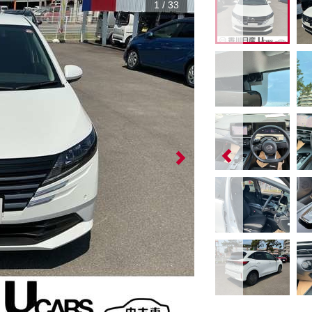
1
/
33