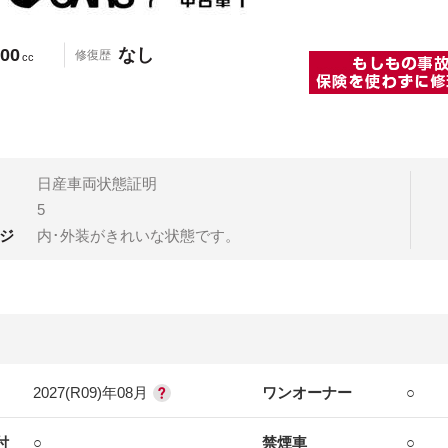
00
なし
修復歴
cc
日産車両状態証明
5
ジ
内･外装がきれいな状態です。
2027(R09)年08月
ワンオーナー
○
付
○
禁煙車
○