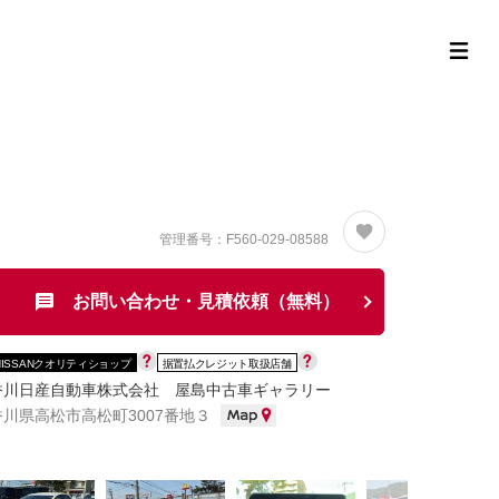
定中古車ラインナップ
購入サポート
お役立ち情報
MOR
管理番号：F560-029-08588
お問い合わせ・見積依頼（無料）
NISSANクオリティショップ
据置払クレジット取扱店舗
香川日産自動車株式会社 屋島中古車ギャラリー
香川県高松市高松町3007番地３