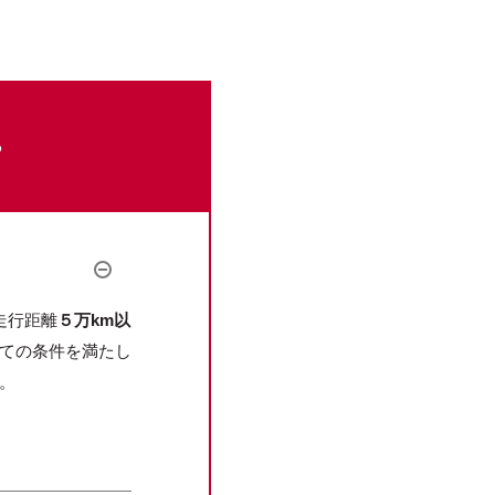
。
。
走行距離
５万km以
ての条件を満たし
。