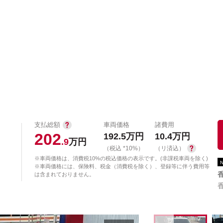
中古車を探す
店舗から探す
日産の中古車とは
認
P
支払総額
車両価格
諸費用
202
192.5
万円
10.4
万円
.9
万円
（税込 *10%）
（リ済込）
※車両価格は、消費税10%の税込価格の表示です。(非課税車両を除く)
※車両価格には、保険料、税金（消費税を除く）、登録等に伴う費用等
は含まれておりません。