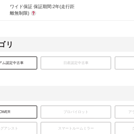
ワイド保証 保証期間:2年(走行距
離無制限)
ゴリ
アム認定中古車
日産認定中古車
POWER
プロパイロット
ア
ングアシスト
スマートルームミラー