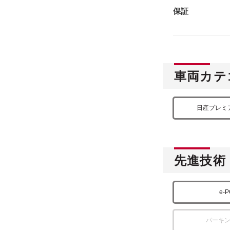
保証
車両カテ
日産プレミ
先進技術
e-
パーキ