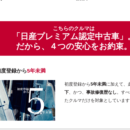
こちらのクルマは
「日産プレミアム認定中古車」
だから、４つの安心をお約束
初度登録から
5年未満
初度登録から
5年未満
に加えて、
下
、かつ、
事故修復歴なし
。すべ
たクルマだけを対象としています