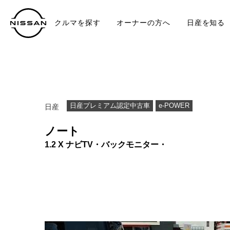
クルマを探す
オーナーの方へ
日産を知る
中古車
TO
日産プレミアム認定中古車
e-POWER
日産
ノート
1.2 X ナビTV・バックモニター・