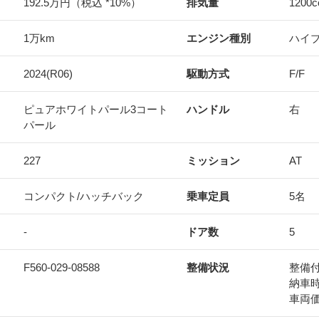
192.5万円（税込 *10%）
排気量
1200
c
1万km
エンジン種別
ハイ
2024(R06)
駆動方式
F/F
ピュアホワイトパール3コート
ハンドル
右
パール
227
ミッション
AT
コンパクト/ハッチバック
乗車定員
5名
-
ドア数
5
F560-029-08588
整備状況
整備
納車
車両