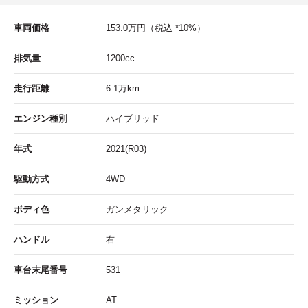
車両価格
153.0
万円
（税込 *10%）
排気量
1200cc
走行距離
6.1
万km
エンジン種別
ハイブリッド
年式
2021(R03)
駆動方式
4WD
ボディ色
ガンメタリック
ハンドル
右
車台末尾番号
531
ミッション
AT