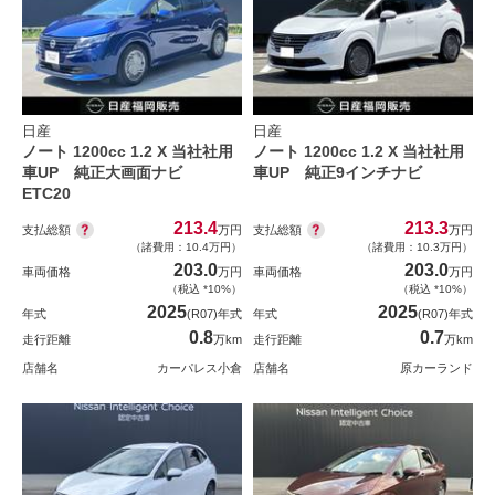
日産
日産
ノート 1200cc 1.2 X 当社社用
ノート 1200cc 1.2 X 当社社用
車UP 純正大画面ナビ
車UP 純正9インチナビ
ETC20
213.4
213.3
支払総額
支払総額
万円
万円
（諸費用：10.4万円）
（諸費用：10.3万円）
203.0
203.0
車両価格
万円
車両価格
万円
（税込 *10%）
（税込 *10%）
2025
2025
年式
(R07)年式
年式
(R07)年式
0.8
0.7
走行距離
万km
走行距離
万km
店舗名
カーパレス小倉
店舗名
原カーランド