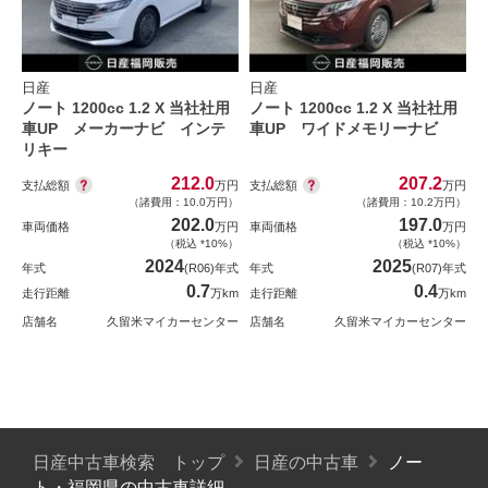
日産
日産
ノート 1200cc 1.2 X 当社社用
ノート 1200cc 1.2 X 当社社用
車UP メーカーナビ インテ
車UP ワイドメモリーナビ
リキー
212.0
207.2
支払総額
支払総額
万円
万円
（諸費用：10.0万円）
（諸費用：10.2万円）
202.0
197.0
車両価格
万円
車両価格
万円
（税込 *10%）
（税込 *10%）
2024
2025
年式
(R06)年式
年式
(R07)年式
0.7
0.4
走行距離
万km
走行距離
万km
店舗名
久留米マイカーセンター
店舗名
久留米マイカーセンター
日産中古車検索 トップ
日産の中古車
ノー
ト・福岡県の中古車詳細