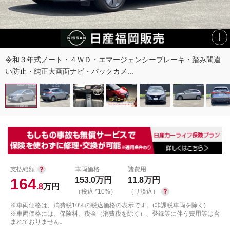
令和３年式ノート・４ＷＤ・エマージェンシーブレーキ・踏み間違
い防止・純正大画面ナビ・バックカメ...
支払総額
車両価格
諸費用
164
153.0
万円
11.8
万円
.8
万円
（税込 *10%）
（リ済込）
※車両価格は、消費税10%の税込価格の表示です。(非課税車両を除く)
※車両価格には、保険料、税金（消費税を除く）、登録等に伴う費用等は含
まれておりません。