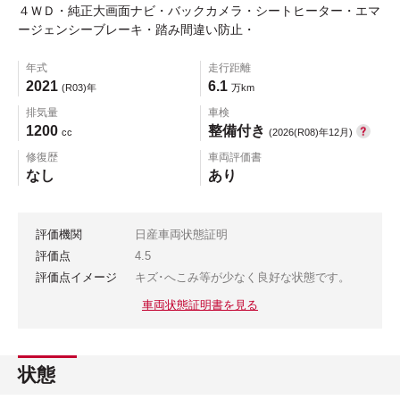
４ＷＤ・純正大画面ナビ・バックカメラ・シートヒーター・エマ
ージェンシーブレーキ・踏み間違い防止・
年式
走行距離
2021
6.1
(R03)年
万km
排気量
車検
1200
整備付き
cc
(2026(R08)年12月)
修復歴
車両評価書
なし
あり
評価機関
日産車両状態証明
評価点
4.5
評価点イメージ
キズ･へこみ等が少なく良好な状態です。
車両状態証明書を見る
状態