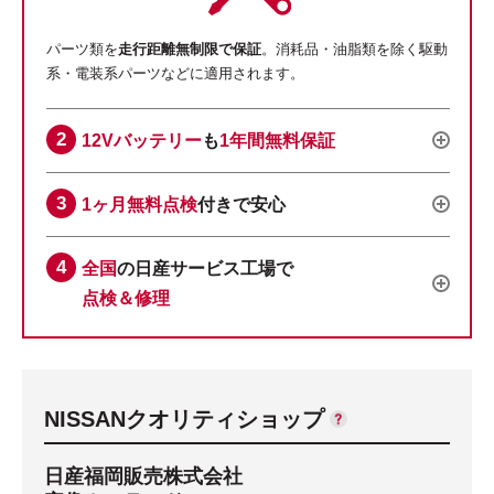
パーツ類を
走行距離無制限で保証
。消耗品・油脂類を除く駆動
系・電装系パーツなどに適用されます。
12Vバッテリー
も
1年間無料保証
1ヶ月無料点検
付きで安心
全国
の日産サービス工場で
点検＆修理
NISSANクオリティショップ
日産福岡販売株式会社