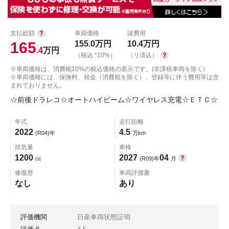
支払総額
車両価格
諸費用
165
155.0
万円
10.4
万円
.4
万円
（税込 *10%）
（リ済込）
※車両価格は、消費税10%の税込価格の表示です。(非課税車両を除く)
※車両価格には、保険料、税金（消費税を除く）、登録等に伴う費用等は含
まれておりません。
☆前後ドラレコ☆オートハイビーム☆ワイヤレス充電☆ＥＴＣ☆
年式
走行距離
2022
4.5
(R04)年
万km
排気量
車検
1200
2027
04
cc
(R09)年
月
修復歴
車両評価書
なし
あり
評価機関
日産車両状態証明