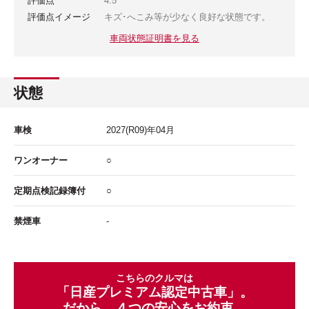
評価点
4.5
評価点イメージ
キズ･へこみ等が少なく良好な状態です。
車両状態証明書を見る
状態
車検
2027
(R09)年
04
月
ワンオーナー
○
定期点検記録簿付
○
禁煙車
-
こちらのクルマは
「日産プレミアム認定中古車」。
だから、４つの安心をお約束。