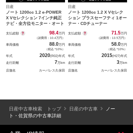
日産
日産
ノート 1200cc 1.2 e-POWER
ノート 1200cc 1.2 X Vセレク
X Vセレクション 7インチ純正
ション プラスセーフティ 1オー
ナビ・全方位モニター・オート
ナー・CDチューナー
98.4
71.5
支払総額
支払総額
万円
万円
（諸費用：10.4万円）
（諸費用：13.5万円）
88.0
58.0
車両価格
万円
車両価格
万円
（税込 *10%）
（税込 *10%）
2020
2015
年式
(R02)年式
年式
(H27)年式
7
3
走行距離
万km
走行距離
万km
店舗名
カーパレス久保田
店舗名
カーパレス久保田
日産中古車検索 トップ
日産の中古車
ノー
ト・佐賀県の中古車詳細