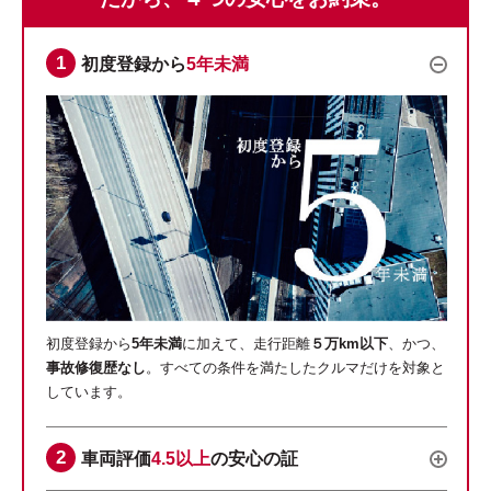
初度登録から
5年未満
初度登録から
5年未満
に加えて、走行距離
５万km以下
、かつ、
事故修復歴なし
。すべての条件を満たしたクルマだけを対象と
しています。
車両評価
4.5以上
の安心の証