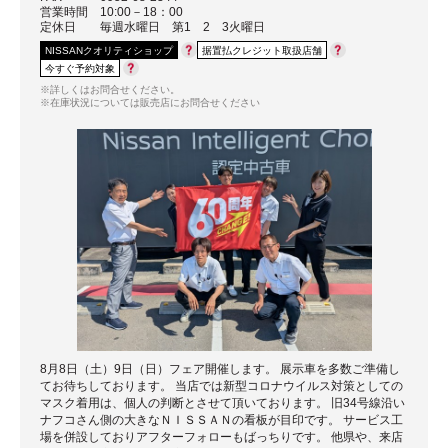
営業時間
10:00－18：00
定休日
毎週水曜日 第1 2 3火曜日
NISSANクオリティショップ
据置払クレジット取扱店舗
今すぐ予約対象
※詳しくはお問合せください。
※在庫状況については販売店にお問合せください
8月8日（土）9日（日）フェア開催します。 展示車を多数ご準備し
てお待ちしております。 当店では新型コロナウイルス対策としての
マスク着用は、個人の判断とさせて頂いております。 旧34号線沿い
ナフコさん側の大きなＮＩＳＳＡＮの看板が目印です。 サービス工
場を併設しておりアフターフォローもばっちりです。 他県や、来店