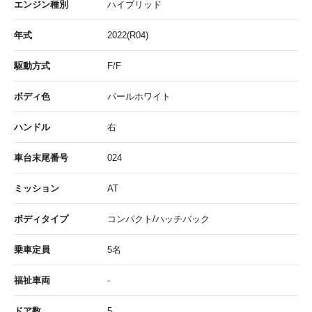
エンジン種別
ハイブリッド
年式
2022(R04)
駆動方式
F/F
ボディ色
パールホワイト
ハンドル
右
車台末尾番号
024
ミッション
AT
ボディタイプ
コンパクト/ハッチバック
乗車定員
5名
福祉車両
-
ドア数
5