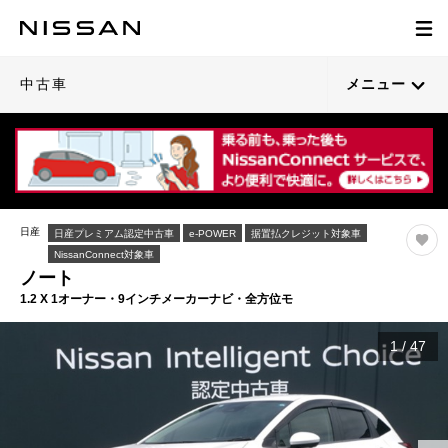
中古車
メニュー
日産
日産プレミアム認定中古車
e-POWER
据置払クレジット対象車
NissanConnect対象車
ノート
1.2 X 1オーナー・9インチメーカーナビ・全方位モ
1
/
47