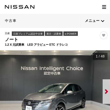
中古車
メニュー
日産
日産プレミアム認定中古車
展示・試乗車
e-POWER
ノート
1.2 X 元試乗車 LED アラビュー ETC ドラレコ
1
/
48