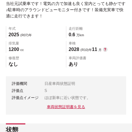
当社元試乗車です！電気の力で加速も良く室内とっても静かです
♪駐車時のアラウンドビューモニター付きです！装備充実車で快
適に走行できます！
年式
走行距離
2025
0.6
(R07)年
万km
排気量
車検
1200
2028
11
cc
(R10)年
月
修復歴
車両評価書
なし
あり
評価機関
日産車両状態証明
評価点
S
評価点イメージ
ほぼ新車に近い状態です。
車両状態証明書を見る
状態