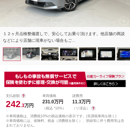
１２ヶ月点検整備渡しで、安心してお乗り頂けます。他店舗の商談
などにより店舗に現車がない場合もご...
支払総額
車両価格
諸費用
242
231.0
万円
11.3
万円
.3
万円
（税込 *10%）
（リ済込）
※車両価格は、消費税10%の税込価格の表示です。(非課税車両を除く)
※車両価格には、保険料、税金（消費税を除く）、登録等に伴う費用等は含
まれておりません。