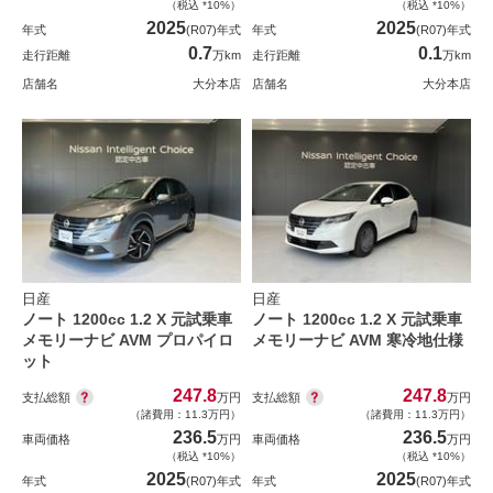
（税込 *10%）
（税込 *10%）
2025
2025
年式
(R07)年式
年式
(R07)年式
0.7
0.1
走行距離
万km
走行距離
万km
店舗名
大分本店
店舗名
大分本店
日産
日産
ノート 1200cc 1.2 X 元試乗車
ノート 1200cc 1.2 X 元試乗車
メモリーナビ AVM プロパイロ
メモリーナビ AVM 寒冷地仕様
ット
247.8
247.8
支払総額
支払総額
万円
万円
（諸費用：11.3万円）
（諸費用：11.3万円）
236.5
236.5
車両価格
万円
車両価格
万円
（税込 *10%）
（税込 *10%）
2025
2025
年式
(R07)年式
年式
(R07)年式