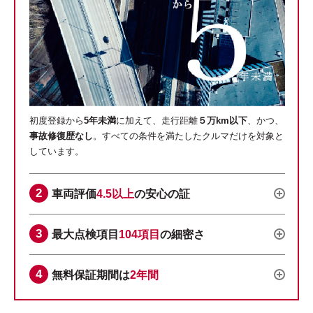
初度登録から
5年未満
に加えて、走行距離
５万km以下
、かつ、
事故修復歴なし
。すべての条件を満たしたクルマだけを対象と
しています。
車両評価
4.5以上
の安心の証
最大点検項目
104項目
の細密さ
無料保証期間は
2年間