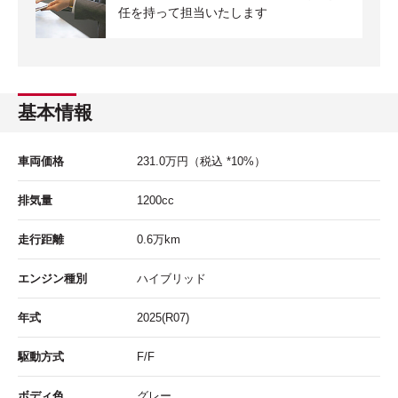
任を持って担当いたします
基本情報
車両価格
231.0
万円
（税込 *10%）
排気量
1200cc
走行距離
0.6
万km
エンジン種別
ハイブリッド
年式
2025(R07)
駆動方式
F/F
ボディ色
グレー