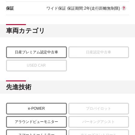
保証
ワイド保証 保証期間:2年(走行距離無制限)
車両カテゴリ
日産プレミアム認定中古車
日産認定中古車
USED CAR
先進技術
e-POWER
プロパイロット
アラウンドビューモニター
パーキングアシスト
スマートルームミラー
クルーズコントロール