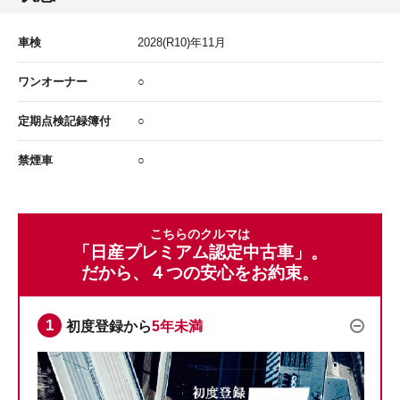
車検
2028
(R10)年
11
月
ワンオーナー
○
定期点検記録簿付
○
禁煙車
○
こちらのクルマは
「日産プレミアム認定中古車」。
だから、４つの安心をお約束。
初度登録から
5年未満