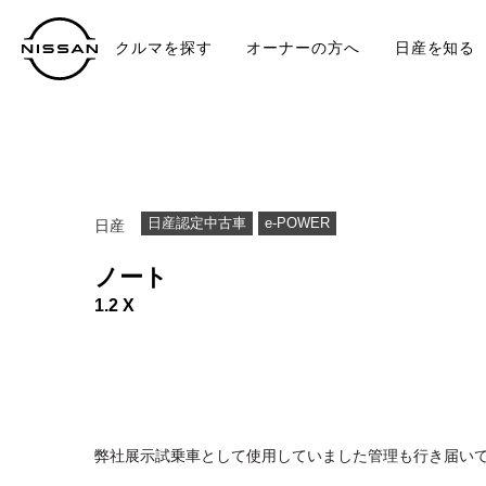
クルマを探す
オーナーの方へ
日産を知る
中古車
TO
日産認定中古車
e-POWER
日産
ノート
1.2 X
弊社展示試乗車として使用していました管理も行き届い