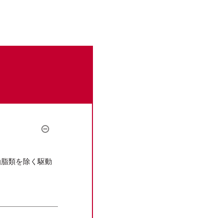
。
油脂類を除く駆動