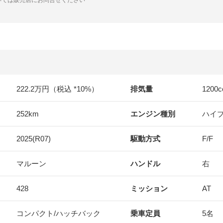
222.2万円（税込 *10%）
排気量
1200
c
252km
エンジン種別
ハイ
2025(R07)
駆動方式
F/F
マルーン
ハンドル
右
428
ミッション
AT
コンパクト/ハッチバック
乗車定員
5名