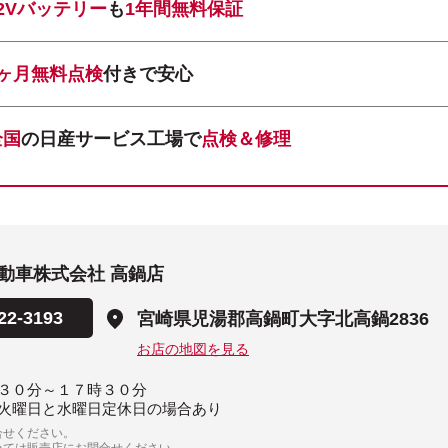
12Vバッテリー
も
1年間無料保証
1ヶ月無料点検
付きで安心
全国
の日産サービス工場で
点検＆修理
動車株式会社 高鍋店
22-3193
宮崎県児湯郡高鍋町大字北高鍋2836
お店の地図を見る
３０分～１７時３０分
火曜日と水曜日定休日の場合あり
合せください。
いては販売店にお問合せください