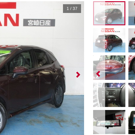
1
/
37