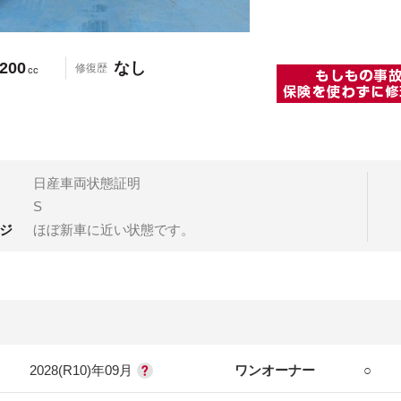
200
なし
修復歴
cc
日産車両状態証明
S
ジ
ほぼ新車に近い状態です。
2028(R10)年09月
ワンオーナー
○