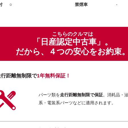
付
○
禁煙車
-
こちらのクルマは
「日産認定中古車」。
だから、４つの安心をお約束
走行距離無制限で
1年無料保証！
パーツ類を
走行距離無制限で保証
。消耗品・
系・電装系パーツなどに適用されます。