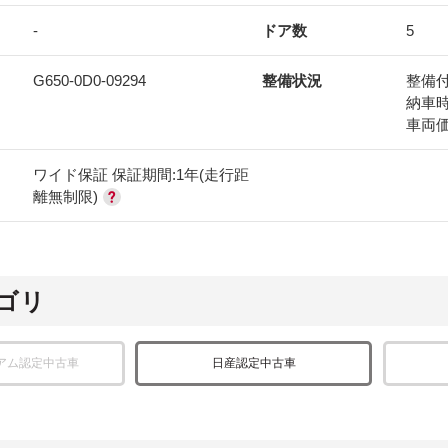
-
ドア数
5
G650-0D0-09294
整備状況
整備
納車
車両
ワイド保証 保証期間:1年(走行距
離無制限)
ゴリ
アム認定中古車
日産認定中古車