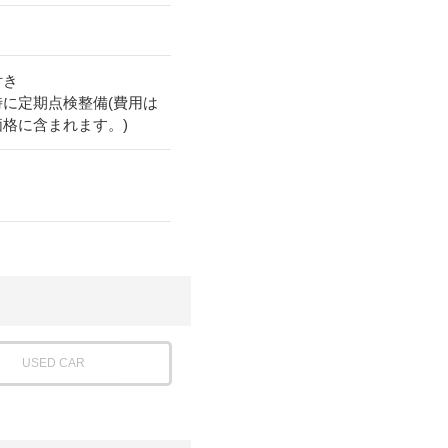
付き
時に定期点検整備(費用は
価格に含まれます。)
USED CAR