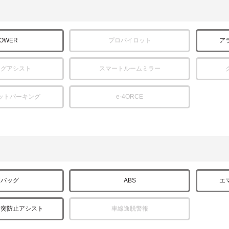
POWER
プロパイロット
ア
ングアシスト
スマートルームミラー
ットパーキング
e-4ORCE
アバッグ
ABS
エ
衝突防止アシスト
車線逸脱警報