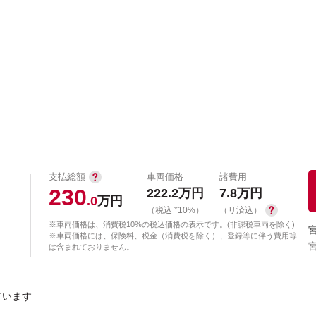
中古車を探す
店舗から探す
日産の中古車とは
認
P
支払総額
車両価格
諸費用
230
222.2
万円
7.8
万円
.0
万円
（税込 *10%）
（リ済込）
※車両価格は、消費税10%の税込価格の表示です。(非課税車両を除く)
※車両価格には、保険料、税金（消費税を除く）、登録等に伴う費用等
は含まれておりません。
ています