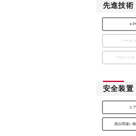
先進技術
e-
パーキ
プロパイロ
安全装置
エ
踏み間違い