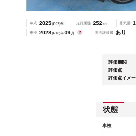
2025
252
1
年式
走行距離
排気量
(R07)年
km
2028
09
あり
車検
車両評価書
(R10)年
月
評価機関
評価点
評価点イメー
状態
車検