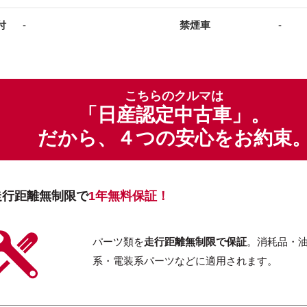
付
-
禁煙車
-
こちらのクルマは
「日産認定中古車」。
だから、４つの安心をお約束
走行距離無制限で
1年無料保証！
パーツ類を
走行距離無制限で保証
。消耗品・
系・電装系パーツなどに適用されます。