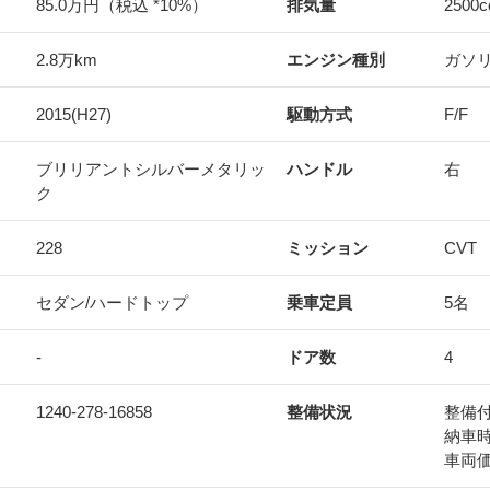
85.0万円（税込 *10%）
排気量
2500
c
2.8万km
エンジン種別
ガソ
2015(H27)
駆動方式
F/F
ブリリアントシルバーメタリッ
ハンドル
右
ク
228
ミッション
CVT
セダン/ハードトップ
乗車定員
5名
-
ドア数
4
1240-278-16858
整備状況
整備
納車
車両