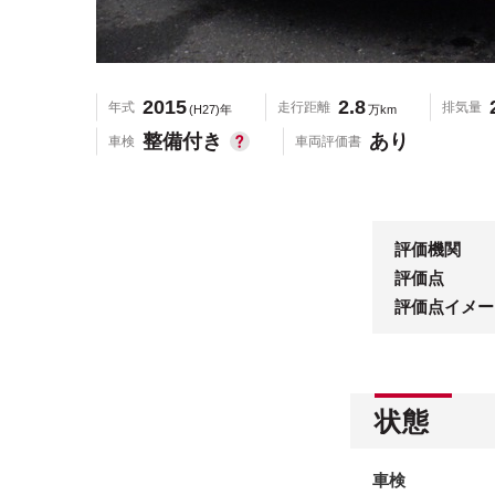
2015
2.8
年式
走行距離
排気量
(H27)年
万km
整備付き
あり
車検
車両評価書
評価機関
評価点
評価点イメー
状態
車検