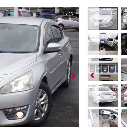
1
/
25