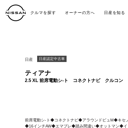
クルマを探す
オーナーの方へ
日産を知る
中古車
TO
日産認定中古車
日産
ティアナ
2.5 XL 前席電動シ-ト コネクトナビ クルコン
前席電動シ-ト◆コネクトナビ◆アラウンドビュM◆キセノ
◆16インチAW◆エマブレ◆踏み間違い◆オットマン◆