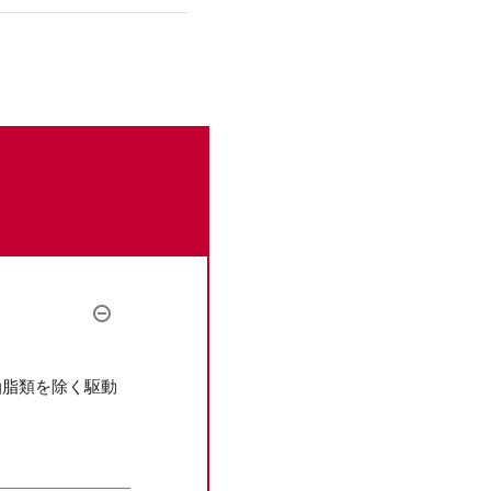
。
油脂類を除く駆動