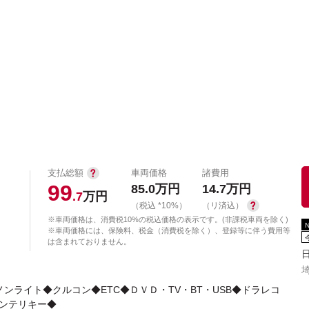
中古車を探す
店舗から探す
日産の中古車とは
認
P
支払総額
車両価格
諸費用
99
85.0
万円
14.7
万円
.7
万円
（税込 *10%）
（リ済込）
※車両価格は、消費税10%の税込価格の表示です。(非課税車両を除く)
※車両価格には、保険料、税金（消費税を除く）、登録等に伴う費用等
は含まれておりません。
ンライト◆クルコン◆ETC◆ＤＶＤ・TV・BT・USB◆ドラレコ
インテリキー◆