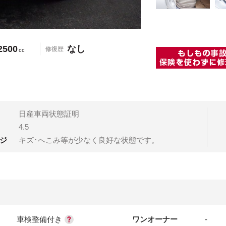
2500
なし
修復歴
cc
日産車両状態証明
4.5
ジ
キズ･へこみ等が少なく良好な状態です。
車検整備付き
ワンオーナー
-