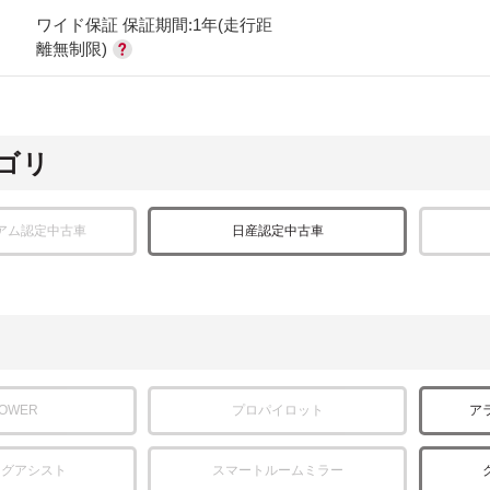
ワイド保証 保証期間:1年(走行距
離無制限)
ゴリ
アム認定中古車
日産認定中古車
POWER
プロパイロット
ア
ングアシスト
スマートルームミラー