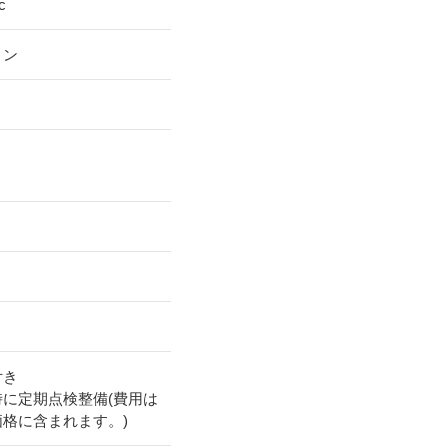
c
リン
付き
時に定期点検整備(費用は
価格に含まれます。)