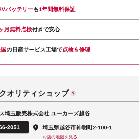
12Vバッテリー
も
1年間無料保証
1ヶ月無料点検
付きで安心
全国
の日産サービス工場で
点検＆修理
ANクオリティショップ
ス埼玉販売株式会社 ユーカーズ越谷
66-2051
埼玉県越谷市神明町2-100-1
お店の地図を見る