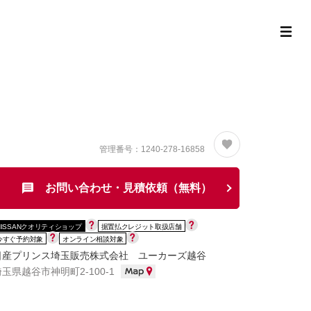
定中古車ラインナップ
購入サポート
お役立ち情報
MOR
管理番号：1240-278-16858
お問い合わせ・見積依頼（無料）
NISSANクオリティショップ
据置払クレジット取扱店舗
今すぐ予約対象
オンライン相談対象
日産プリンス埼玉販売株式会社 ユーカーズ越谷
埼玉県越谷市神明町2-100-1