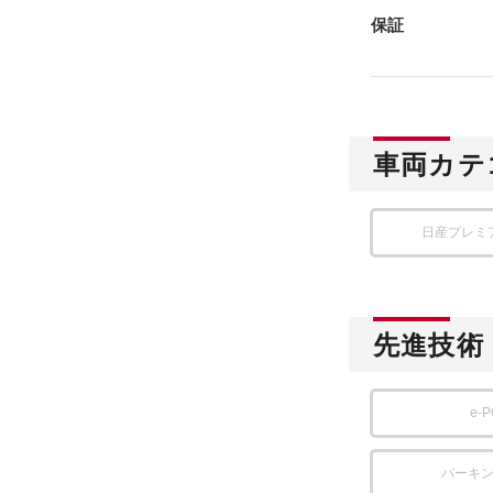
保証
車両カテ
日産プレミ
先進技術
e-
パーキ