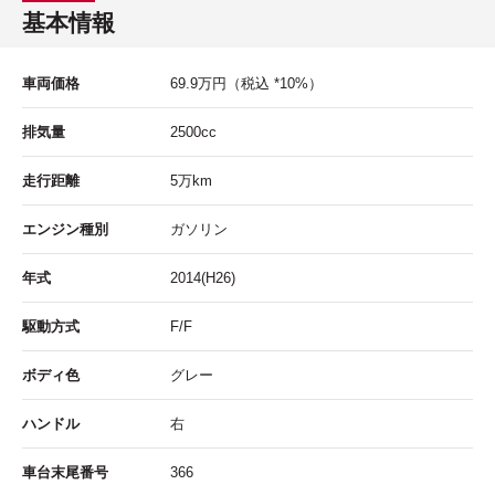
基本情報
車両価格
69.9
万円
（税込 *10%）
排気量
2500cc
走行距離
5
万km
エンジン種別
ガソリン
年式
2014(H26)
駆動方式
F/F
ボディ色
グレー
ハンドル
右
車台末尾番号
366