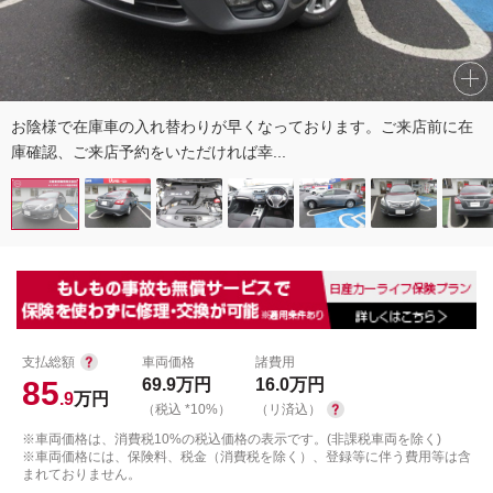
お陰様で在庫車の入れ替わりが早くなっております。ご来店前に在
庫確認、ご来店予約をいただければ幸...
支払総額
車両価格
諸費用
85
69.9
万円
16.0
万円
.9
万円
（税込 *10%）
（リ済込）
※車両価格は、消費税10%の税込価格の表示です。(非課税車両を除く)
※車両価格には、保険料、税金（消費税を除く）、登録等に伴う費用等は含
まれておりません。