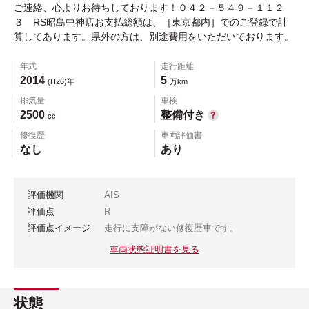
ご連絡、心よりお待ちしております！０４２－５４９－１１２
３ RS昭島中神店お支払総額は、［東京都内］でのご登録で計
算してあります。県外の方は、別途費用をいただいております。
年式
走行距離
2014
5
(H26)年
万km
排気量
車検
2500
整備付き
cc
修復歴
車両評価書
なし
あり
評価機関
AIS
評価点
R
評価点イメージ
走行に支障がない修復歴車です。
車両状態証明書を見る
状態