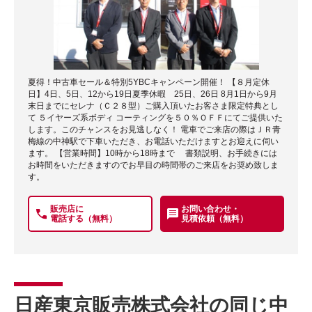
夏得！中古車セール＆特別5YBCキャンペーン開催！ 【８月定休
日】4日、5日、12から19日夏季休暇 25日、26日 8月1日から9月
末日までにセレナ（Ｃ２８型）ご購入頂いたお客さま限定特典とし
て ５イヤーズ系ボディ コーティングを５０％ＯＦＦにてご提供いた
します。このチャンスをお見逃しなく！ 電車でご来店の際はＪＲ青
梅線の中神駅で下車いただき、お電話いただけますとお迎えに伺い
ます。 【営業時間】10時から18時まで 書類説明、お手続きには
お時間をいただきますのでお早目の時間帯のご来店をお奨め致しま
す。
販売店に
お問い合わせ・
電話する（無料）
見積依頼（無料）
日産東京販売株式会社の同じ中