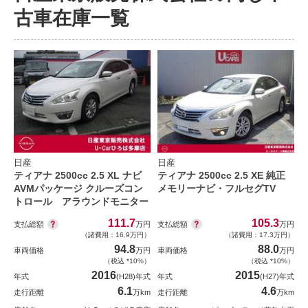
古車在庫一覧
日産
日産
ティアナ 2500cc 2.5 XL ナビ
ティアナ 2500cc 2.5 XE 純正
AVMパッケージ クルーズコン
メモリーナビ・フルセグTV
トロール アラウンドモニター
111.7
105.3
支払総額
支払総額
万円
万円
（諸費用：16.9万円）
（諸費用：17.3万円）
94.8
88.0
車両価格
万円
車両価格
万円
（税込 *10%）
（税込 *10%）
2016
2015
年式
(H28)年式
年式
(H27)年式
6.1
4.6
走行距離
万km
走行距離
万km