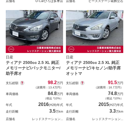
店舗名
U-Carひろば多摩店
店舗名
ピーズステージ葛飾立石
日産
日産
ティアナ 2500cc 2.5 XL 純正
ティアナ 2500cc 2.5 XL 純正
メモリーナビ/バックモニター/
メモリーナビ/キセノン/助手席
助手席オ
オットマ
98.2
91.5
支払総額
支払総額
万円
万円
（諸費用：13.4万円）
（諸費用：16.7万円）
84.8
74.8
車両価格
万円
車両価格
万円
（税込 *10%）
（税込 *10%）
2016
2015
年式
(H28)年式
年式
(H27)年式
3.5
3.3
走行距離
万km
走行距離
万km
店舗名
レッドステーション...
店舗名
レッドステーション...