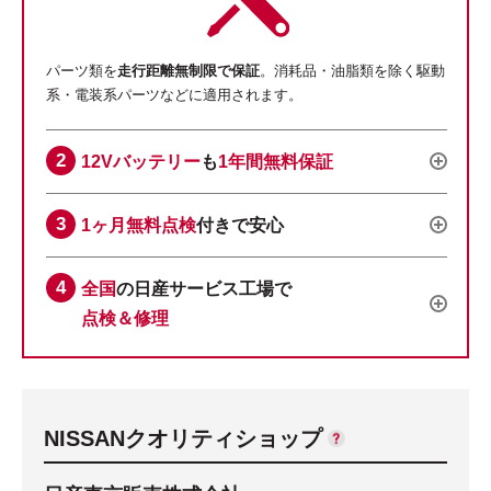
パーツ類を
走行距離無制限で保証
。消耗品・油脂類を除く駆動
系・電装系パーツなどに適用されます。
12Vバッテリー
も
1年間無料保証
1ヶ月無料点検
付きで安心
全国
の日産サービス工場で
点検＆修理
NISSANクオリティショップ