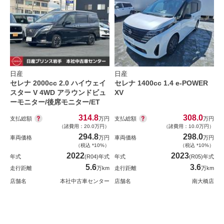
日産
日産
セレナ 2000cc 2.0 ハイウェイ
セレナ 1400cc 1.4 e-POWER
スター V 4WD アラウンドビュ
XV
ーモニター/後席モニター/ET
314.8
308.0
支払総額
支払総額
万円
万円
（諸費用：20.0万円）
（諸費用：10.0万円）
294.8
298.0
車両価格
万円
車両価格
万円
（税込 *10%）
（税込 *10%）
2022
2023
年式
(R04)年式
年式
(R05)年式
5.6
3.6
走行距離
万km
走行距離
万km
店舗名
本社中古車センター
店舗名
南大橋店