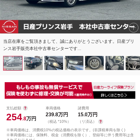
当店在庫をご覧頂きまして、誠にありがとうございます。日産プリ
ンス岩手販売本社中古車センターです...
支払総額
車両価格
諸費用
254
239.8
万円
15.0
万円
.8
万円
（税込 *10%）
（リ済込）
※車両価格は、消費税10%の税込価格の表示です。(非課税車両を除く)
※車両価格には、保険料、税金（消費税を除く）、登録等に伴う費用等は含
まれておりません。