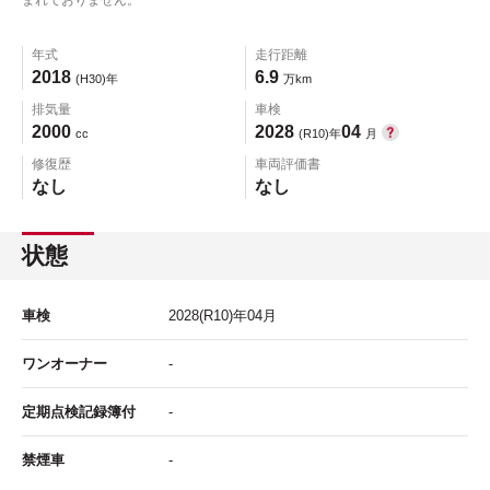
年式
走行距離
2018
6.9
(H30)年
万km
排気量
車検
2000
2028
04
cc
(R10)年
月
修復歴
車両評価書
なし
なし
状態
車検
2028
(R10)年
04
月
ワンオーナー
-
定期点検記録簿付
-
禁煙車
-