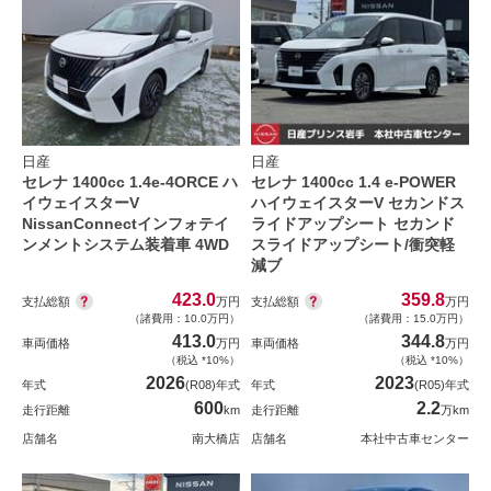
日産
日産
セレナ 1400cc 1.4e-4ORCE ハ
セレナ 1400cc 1.4 e-POWER
イウェイスターV
ハイウェイスターV セカンドス
NissanConnectインフォテイ
ライドアップシート セカンド
ンメントシステム装着車 4WD
スライドアップシート/衝突軽
減ブ
423.0
359.8
支払総額
支払総額
万円
万円
（諸費用：10.0万円）
（諸費用：15.0万円）
413.0
344.8
車両価格
万円
車両価格
万円
（税込 *10%）
（税込 *10%）
2026
2023
年式
(R08)年式
年式
(R05)年式
600
2.2
走行距離
km
走行距離
万km
店舗名
南大橋店
店舗名
本社中古車センター