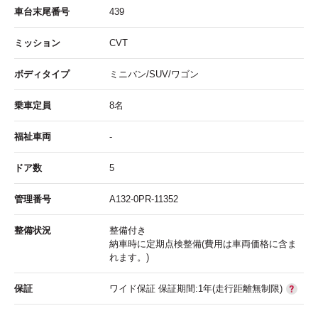
車台末尾番号
439
ミッション
CVT
ボディタイプ
ミニバン/SUV/ワゴン
乗車定員
8名
福祉車両
-
ドア数
5
管理番号
A132-0PR-11352
整備状況
整備付き
納車時に定期点検整備(費用は車両価格に含ま
れます。)
保証
ワイド保証 保証期間:1年(走行距離無制限)