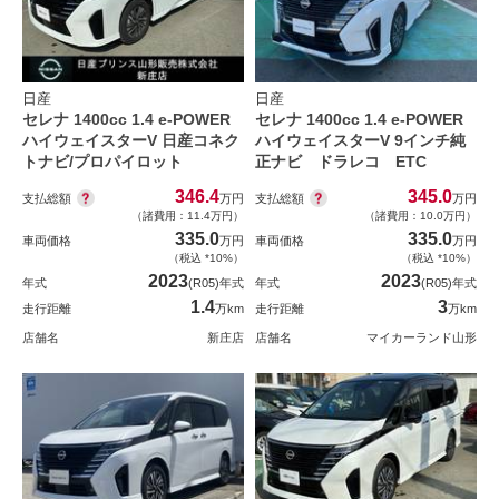
日産
日産
セレナ 1400cc 1.4 e-POWER
セレナ 1400cc 1.4 e-POWER
ハイウェイスターV 日産コネク
ハイウェイスターV 9インチ純
トナビ/プロパイロット
正ナビ ドラレコ ETC
346.4
345.0
支払総額
支払総額
万円
万円
（諸費用：11.4万円）
（諸費用：10.0万円）
335.0
335.0
車両価格
万円
車両価格
万円
（税込 *10%）
（税込 *10%）
2023
2023
年式
(R05)年式
年式
(R05)年式
1.4
3
走行距離
万km
走行距離
万km
店舗名
新庄店
店舗名
マイカーランド山形