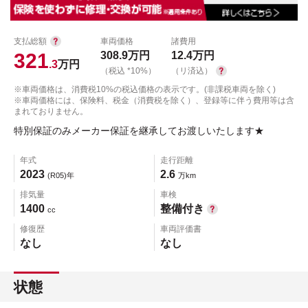
支払総額
車両価格
諸費用
321
308.9
万円
12.4
万円
.3
万円
（税込 *10%）
（リ済込）
※車両価格は、消費税10%の税込価格の表示です。(非課税車両を除く)
※車両価格には、保険料、税金（消費税を除く）、登録等に伴う費用等は含
まれておりません。
特別保証のみメーカー保証を継承してお渡しいたします★
年式
走行距離
2023
2.6
(R05)年
万km
排気量
車検
1400
整備付き
cc
修復歴
車両評価書
なし
なし
状態