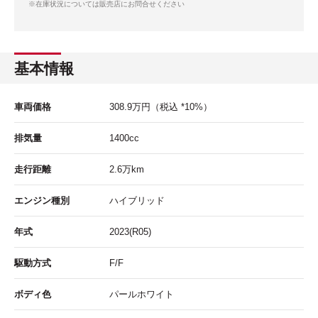
※在庫状況については販売店にお問合せください
基本情報
車両価格
308.9
万円
（税込 *10%）
排気量
1400cc
走行距離
2.6
万km
エンジン種別
ハイブリッド
年式
2023(R05)
駆動方式
F/F
ボディ色
パールホワイト