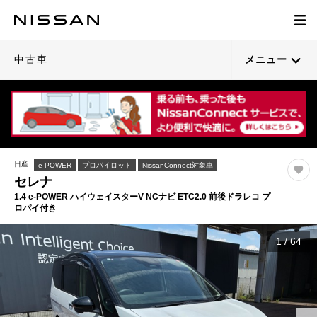
中古車
メニュー
日産
e-POWER
プロパイロット
NissanConnect対象車
セレナ
1.4 e-POWER ハイウェイスターV NCナビ ETC2.0 前後ドラレコ プ
ロパイ付き
1
/
64