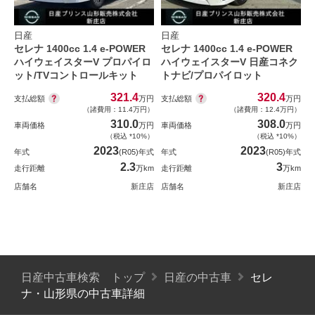
日産
日産
セレナ 1400cc 1.4 e-POWER
セレナ 1400cc 1.4 e-POWER
ハイウェイスターV プロパイロ
ハイウェイスターV 日産コネク
ット/TVコントロールキット
トナビ/プロパイロット
321.4
320.4
支払総額
支払総額
万円
万円
（諸費用：11.4万円）
（諸費用：12.4万円）
310.0
308.0
車両価格
万円
車両価格
万円
（税込 *10%）
（税込 *10%）
2023
2023
年式
(R05)年式
年式
(R05)年式
2.3
3
走行距離
万km
走行距離
万km
店舗名
新庄店
店舗名
新庄店
日産中古車検索 トップ
日産の中古車
セレ
ナ・山形県の中古車詳細