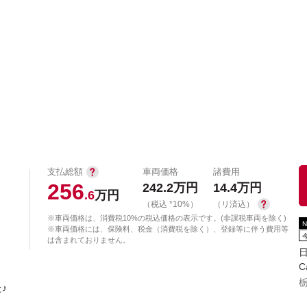
中古車を探す
店舗から探す
日産の中古車とは
認
P
支払総額
車両価格
諸費用
256
242.2
万円
14.4
万円
.6
万円
（税込 *10%）
（リ済込）
※車両価格は、消費税10%の税込価格の表示です。(非課税車両を除く)
※車両価格には、保険料、税金（消費税を除く）、登録等に伴う費用等
は含まれておりません。
C
♪