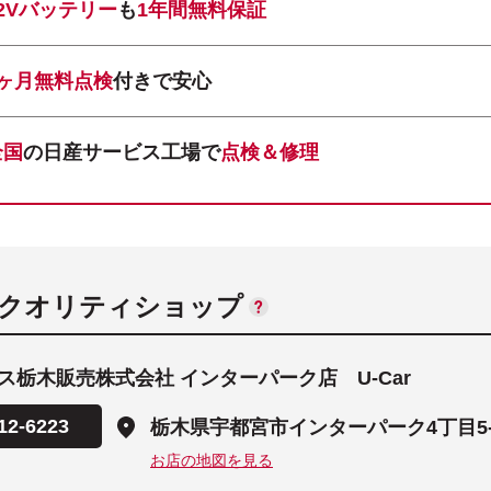
12Vバッテリー
も
1年間無料保証
1ヶ月無料点検
付きで安心
全国
の日産サービス工場で
点検＆修理
ANクオリティショップ
ス栃木販売株式会社 インターパーク店 U-Car
12-6223
栃木県宇都宮市インターパーク4丁目5-
お店の地図を見る