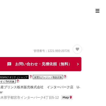
定中古車ラインナップ
購入サポート
お役立ち情報
MOR
管理番号：1221-993-20726
お問い合わせ・見積依頼（無料）
NISSANクオリティショップ
据置払クレジット取扱店舗
今すぐ予約対象
日産プリンス栃木販売株式会社 インターパーク店 U-
ar
栃木県宇都宮市インターパーク4丁目5-12