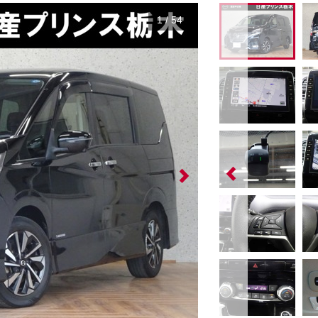
1
/
54