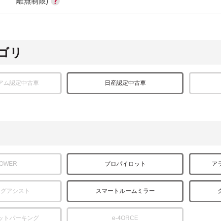
離無制限)
ゴリ
アム認定中古車
日産認定中古車
POWER
プロパイロット
ア
ングアシスト
スマートルームミラー
ットパーキング
e-4ORCE