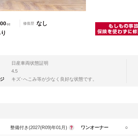
00
なし
修復歴
cc
あり
日産車両状態証明
4.5
ジ
キズ･へこみ等が少なく良好な状態です。
整備付き(2027(R09)年01月)
ワンオーナー
○