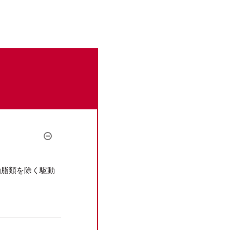
。
油脂類を除く駆動