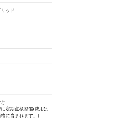
ブリッド
付き
時に定期点検整備(費用は
価格に含まれます。)