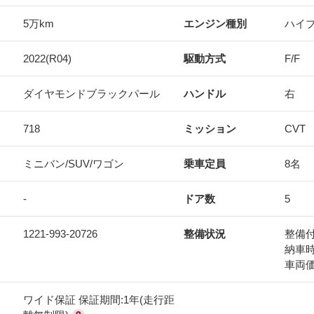
5万km
エンジン種別
ハイ
2022(R04)
駆動方式
F/F
ダイヤモンドブラックパール
ハンドル
右
718
ミッション
CVT
ミニバン/SUV/ワゴン
乗車定員
8名
-
ドア数
5
1221-993-20726
整備状況
整備
納車
車両
ワイド保証 保証期間:1年(走行距