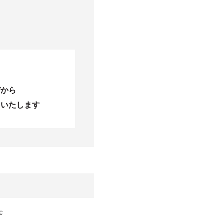
びから
当いたします
c