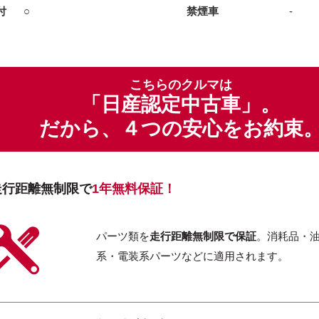
付
○
禁煙車
-
こちらのクルマは
「日産認定中古車」。
だから、４つの安心をお約束
走行距離無制限で
1年無料保証！
パーツ類を
走行距離無制限で保証
。消耗品・
系・電装系パーツなどに適用されます。