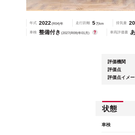
2022
5
20
年式
走行距離
排気量
(R04)年
万km
整備付き
車検
車両評価書
(2027(R09)年01月)
評価機関
評価点
評価点イメー
状態
車検