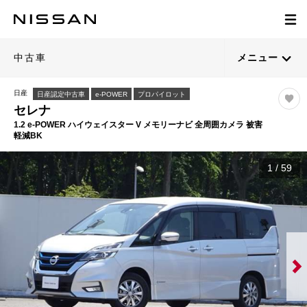
中古車
メニュー
日産
日産認定中古車
e-POWER
プロパイロット
セレナ
1.2 e-POWER ハイウェイスター V メモリーナビ 全周囲カメラ 被害
軽減BK
1
/
59