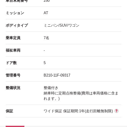
車台末尾番号
250
ミッション
AT
ボディタイプ
ミニバン/SUV/ワゴン
乗車定員
7名
福祉車両
-
ドア数
5
管理番号
B210-11F-09317
整備状況
整備付き
納車時に定期点検整備(費用は車両価格に含ま
れます。)
保証
ワイド保証 保証期間:1年(走行距離無制限)