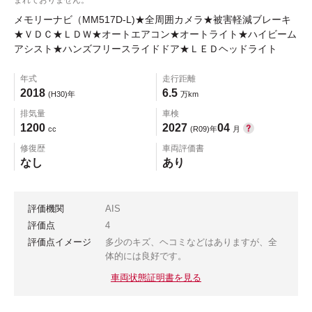
メモリーナビ（MM517D-L)★全周囲カメラ★被害軽減ブレーキ
★ＶＤＣ★ＬＤＷ★オートエアコン★オートライト★ハイビーム
アシスト★ハンズフリースライドドア★ＬＥＤヘッドライト
年式
走行距離
2018
6.5
(H30)年
万km
排気量
車検
1200
2027
04
cc
(R09)年
月
修復歴
車両評価書
なし
あり
評価機関
AIS
評価点
4
評価点イメージ
多少のキズ、ヘコミなどはありますが、全
体的には良好です。
車両状態証明書を見る