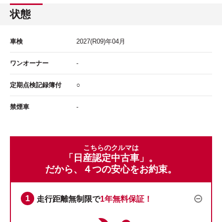
状態
車検
2027
(R09)年
04
月
ワンオーナー
-
定期点検記録簿付
○
禁煙車
-
こちらのクルマは
「日産認定中古車」。
だから、４つの安心をお約束。
走行距離無制限で
1年無料保証！