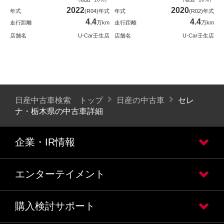
2022
2020
年式
(R04)年式
年式
(R02)年式
4.4
4.4
走行距離
万km
走行距離
万km
店舗名
U-Car壬生店
店舗名
U-Car壬生店
日産中古車検索 トップ
日産の中古車
セレ
ナ・栃木県の中古車詳細
企業・IR情報
エンターテイメント
購入検討サポート