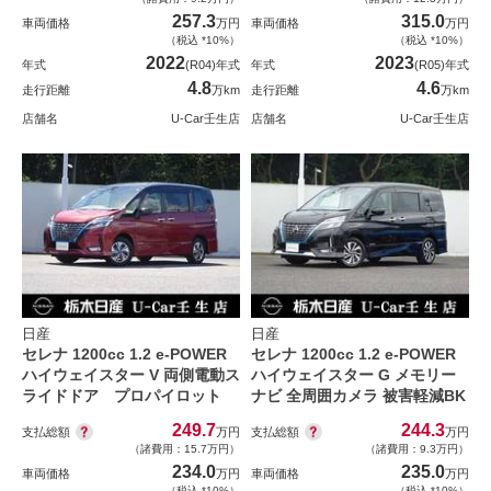
257.3
315.0
車両価格
万円
車両価格
万円
（税込 *10%）
（税込 *10%）
2022
2023
年式
(R04)年式
年式
(R05)年式
4.8
4.6
走行距離
万km
走行距離
万km
店舗名
U-Car壬生店
店舗名
U-Car壬生店
日産
日産
セレナ 1200cc 1.2 e-POWER
セレナ 1200cc 1.2 e-POWER
ハイウェイスター V 両側電動ス
ハイウェイスター G メモリー
ライドドア プロパイロット
ナビ 全周囲カメラ 被害軽減BK
249.7
244.3
支払総額
支払総額
万円
万円
（諸費用：15.7万円）
（諸費用：9.3万円）
234.0
235.0
車両価格
万円
車両価格
万円
（税込 *10%）
（税込 *10%）