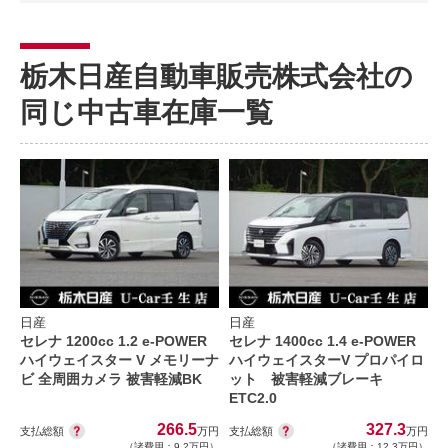
栃木日産自動車販売株式会社の
同じ中古車在庫一覧
日産
日産
セレナ 1200cc 1.2 e-POWER
セレナ 1400cc 1.4 e-POWER
ハイウェイスター V メモリーナ
ハイウェイスターV プロパイロ
ビ 全周囲カメラ 被害軽減BK
ット 被害軽減ブレーキ
ETC2.0
266.5
327.3
支払総額
支払総額
万円
万円
（諸費用：9.2万円）
（諸費用：12.3万円）