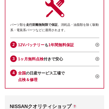
パーツ類を
走行距離無制限で保証
。消耗品・油脂類を除く駆動
系・電装系パーツなどに適用されます。
12Vバッテリー
も
1年間無料保証
1ヶ月無料点検
付きで安心
全国
の日産サービス工場で
点検＆修理
NISSANクオリティショップ