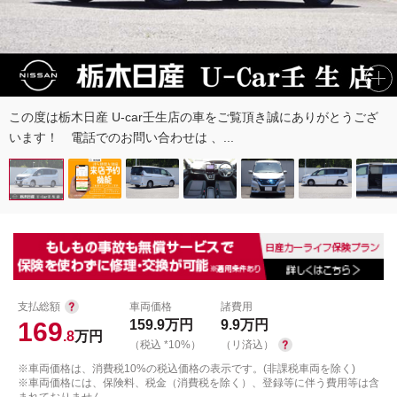
この度は栃木日産 U-car壬生店の車をご覧頂き誠にありがとうござ
います！ 電話でのお問い合わせは 、...
支払総額
車両価格
諸費用
169
159.9
万円
9.9
万円
.8
万円
（税込 *10%）
（リ済込）
※車両価格は、消費税10%の税込価格の表示です。(非課税車両を除く)
※車両価格には、保険料、税金（消費税を除く）、登録等に伴う費用等は含
まれておりません。