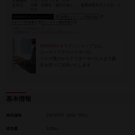
営業時間
１０：００～１８：００
定休日
火曜、水曜日（祝日を除く）。夏季休業８月１０日～１
５日
NISSANクオリティショップ
据置払クレジット取扱店舗
今すぐ予約対象
オンライン相談対象
※詳しくはお問合せください。
※在庫状況については販売店にお問合せください
NISSANクオリティショップ
なら、
カーライフアドバイザーが、
クルマ選びからアフターサービスまで責
任を持って担当いたします
基本情報
車両価格
238.0
万円
（税込 *10%）
排気量
1200cc