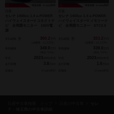
日産
日産
セレナ 1400cc 1.4 e-POWER
セレナ 1400cc 1.4 e-POWER
ハイウェイスターV コネクトナ
ハイウェイスターV メモリーナ
ビ 全周囲モニター 100V電
ビ 全周囲モニター ETC2.0
源
360.2
353.2
支払総額
支払総額
万円
万円
（諸費用：11.2万円）
（諸費用：14.2万円）
349.0
339.0
車両価格
万円
車両価格
万円
（税込 *10%）
（税込 *10%）
2023
2023
年式
(R05)年式
年式
(R05)年式
3.8
1.6
走行距離
万km
走行距離
万km
店舗名
U-cars所沢
店舗名
U-cars所沢
日産中古車検索 トップ
日産の中古車
セレ
ナ・埼玉県の中古車詳細