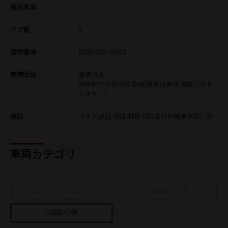
福祉車両
-
ドア数
5
管理番号
B230-082-20473
整備状況
整備付き
納車時に定期点検整備(費用は車両価格に含ま
れます。)
保証
ワイド保証 保証期間:1年(走行距離無制限)
車両カテゴリ
日産プレミアム認定中古車
日産認定中古車
USED CAR