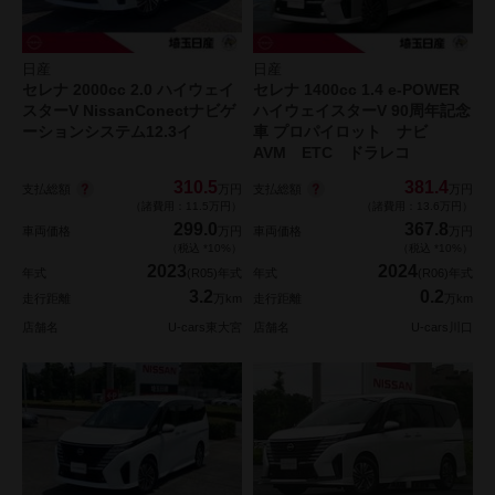
日産
日産
セレナ 2000cc 2.0 ハイウェイ
セレナ 1400cc 1.4 e-POWER
スターV NissanConectナビゲ
ハイウェイスターV 90周年記念
ーションシステム12.3イ
車 プロパイロット ナビ
AVM ETC ドラレコ
310.5
381.4
支払総額
支払総額
万円
万円
（諸費用：11.5万円）
（諸費用：13.6万円）
299.0
367.8
車両価格
万円
車両価格
万円
（税込 *10%）
（税込 *10%）
2023
2024
年式
(R05)年式
年式
(R06)年式
3.2
0.2
走行距離
万km
走行距離
万km
店舗名
U-cars東大宮
店舗名
U-cars川口