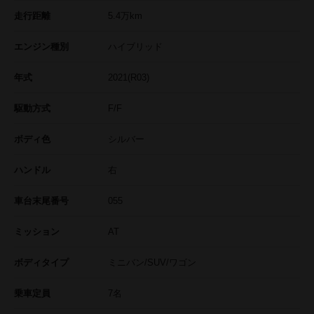
走行距離
5.4
万km
エンジン種別
ハイブリッド
年式
2021(R03)
駆動方式
F/F
ボディ色
シルバー
ハンドル
右
車台末尾番号
055
ミッション
AT
ボディタイプ
ミニバン/SUV/ワゴン
乗車定員
7名