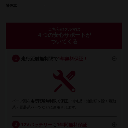
禁煙車
-
こちらのクルマは
４つの安心サポートが
ついてくる
走行距離無制限で
1年無料保証！
パーツ類を
走行距離無制限で保証
。消耗品・油脂類を除く駆動
系・電装系パーツなどに適用されます。
12Vバッテリー
も
1年間無料保証