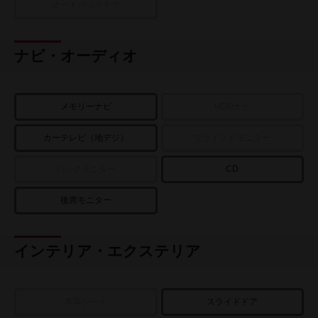
オートバックドア
ナビ・オーディオ
メモリーナビ
HDDナビ
カーテレビ（地デジ）
ブラインドモニター
バックモニター
CD
後席モニター
インテリア・エクステリア
本革シート
スライドドア