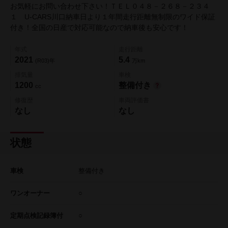
お気軽にお問い合わせ下さい！ＴＥＬ０４８－２６８－２３４
１ U-CARS川口納車日より１年間走行距離無制限のワイド保証
付き！全国の日産で対応可能なので納車後も安心です！
年式
走行距離
2021
5.4
(R03)年
万km
排気量
車検
1200
整備付き
cc
修復歴
車両評価書
なし
なし
状態
車検
整備付き
ワンオーナー
○
定期点検記録簿付
○