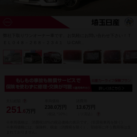
弊社下取りワンオーナー車です。お気軽にお問い合わせ下さい！Ｔ
ＥＬ０４８－２６８－２３４１ U-CAR...
支払総額
車両価格
諸費用
251
238.0
万円
13.6
万円
.6
万円
（税込 *10%）
（リ済込）
※車両価格は、消費税10%の税込価格の表示です。(非課税車両を除く)
※車両価格には、保険料、税金（消費税を除く）、登録等に伴う費用等は含
まれておりません。