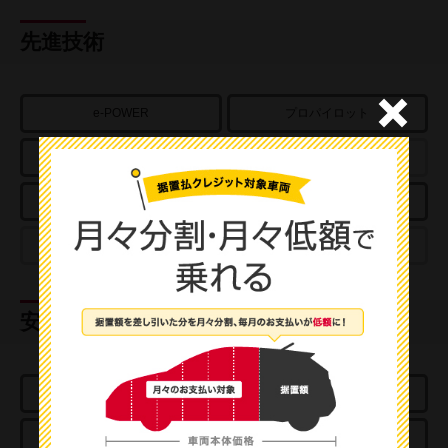
先進技術
e-POWER
プロパイロット
アラウンドビューモニター
パーキングアシスト
スマートルームミラー
クルーズコントロール
プロパイロットパーキング
e-4ORCE
安全装置
エアバッグ
ABS
踏み間違い衝突
エマージェンシーブレーキ