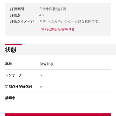
評価機関
日産車両状態証明
評価点
4.5
評価点イメージ
キズ･へこみ等が少なく良好な状態です。
車両状態証明書を見る
状態
車検
整備付き
ワンオーナー
○
定期点検記録簿付
○
禁煙車
-