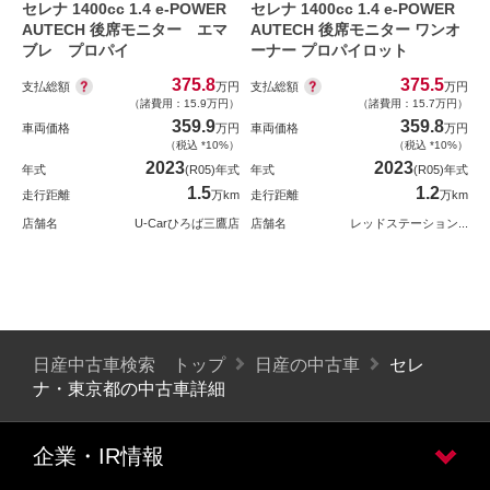
セレナ 1400cc 1.4 e-POWER
セレナ 1400cc 1.4 e-POWER
AUTECH 後席モニター エマ
AUTECH 後席モニター ワンオ
ブレ プロパイ
ーナー プロパイロット
375.8
375.5
支払総額
支払総額
万円
万円
（諸費用：15.9万円）
（諸費用：15.7万円）
359.9
359.8
車両価格
万円
車両価格
万円
（税込 *10%）
（税込 *10%）
2023
2023
年式
(R05)年式
年式
(R05)年式
1.5
1.2
走行距離
万km
走行距離
万km
店舗名
U-Carひろば三鷹店
店舗名
レッドステーション...
日産中古車検索 トップ
日産の中古車
セレ
ナ・東京都の中古車詳細
企業・IR情報