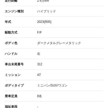
走行距離
2.6
万km
エンジン種別
ハイブリッド
年式
2023(R05)
駆動方式
F/F
ボディ色
ダークメタルグレーメタリック
ハンドル
右
車台末尾番号
312
ミッション
AT
ボディタイプ
ミニバン/SUV/ワゴン
乗車定員
8名
福祉車両
-