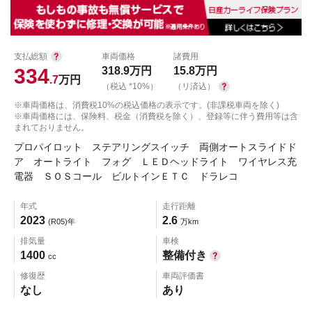
支払総額
車両価格
諸費用
334
318.9
万円
15.8
万円
.7
万円
（税込 *10%）
（リ済込）
※車両価格は、消費税10%の税込価格の表示です。(非課税車両を除く)
※車両価格には、保険料、税金（消費税を除く）、登録等に伴う費用等は含
まれておりません。
プロパイロット ステアリングスイッチ 両側オートスライドド
ア オートライト フォグ ＬＥＤヘッドライト ワイヤレス充
電器 ＳＯＳコール ビルトインＥＴＣ ドラレコ
年式
走行距離
2023
2.6
(R05)年
万km
排気量
車検
1400
整備付き
cc
修復歴
車両評価書
なし
あり