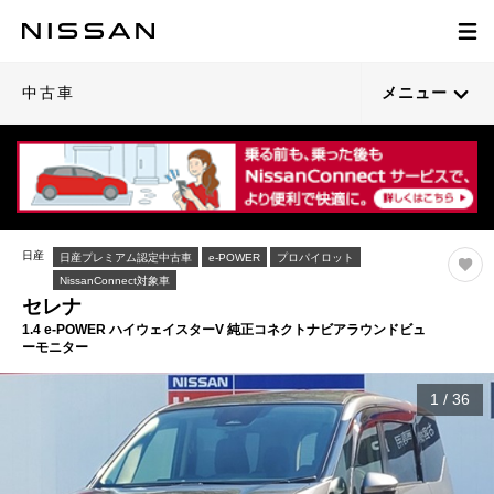
中古車
メニュー
日産
日産プレミアム認定中古車
e-POWER
プロパイロット
NissanConnect対象車
セレナ
1.4 e-POWER ハイウェイスターV 純正コネクトナビアラウンドビュ
ーモニター
1
/
36