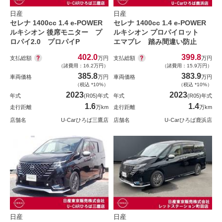
日産
日産
セレナ 1400cc 1.4 e-POWER
セレナ 1400cc 1.4 e-POWER
ルキシオン 後席モニター プ
ルキシオン プロパイロット
ロパイ2.0 プロパイP
エマプレ 踏み間違い防止
402.0
399.8
支払総額
支払総額
万円
万円
（諸費用：16.2万円）
（諸費用：15.9万円）
385.8
383.9
車両価格
万円
車両価格
万円
（税込 *10%）
（税込 *10%）
2023
2023
年式
(R05)年式
年式
(R05)年式
1.6
1.4
走行距離
万km
走行距離
万km
店舗名
U-Carひろば三鷹店
店舗名
U-Carひろば鹿浜店
日産
日産