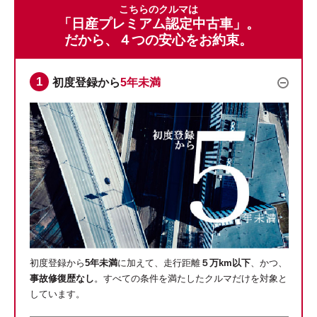
こちらのクルマは
「日産プレミアム認定中古車」。
だから、４つの安心をお約束。
初度登録から
5年未満
初度登録から
5年未満
に加えて、走行距離
５万km以下
、かつ、
事故修復歴なし
。すべての条件を満たしたクルマだけを対象と
しています。