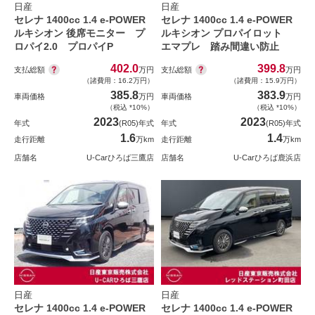
日産
日産
セレナ 1400cc 1.4 e-POWER
セレナ 1400cc 1.4 e-POWER
ルキシオン 後席モニター プ
ルキシオン プロパイロット
ロパイ2.0 プロパイP
エマプレ 踏み間違い防止
402.0
399.8
支払総額
支払総額
万円
万円
（諸費用：16.2万円）
（諸費用：15.9万円）
385.8
383.9
車両価格
万円
車両価格
万円
（税込 *10%）
（税込 *10%）
2023
2023
年式
(R05)年式
年式
(R05)年式
1.6
1.4
走行距離
万km
走行距離
万km
店舗名
U-Carひろば三鷹店
店舗名
U-Carひろば鹿浜店
日産
日産
セレナ 1400cc 1.4 e-POWER
セレナ 1400cc 1.4 e-POWER