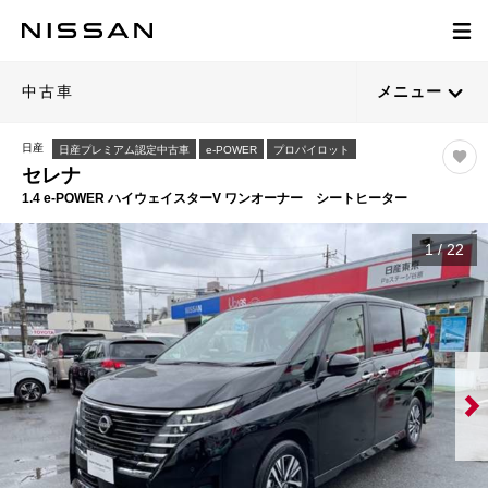
中古車
メニュー
日産
日産プレミアム認定中古車
e-POWER
プロパイロット
セレナ
1.4 e-POWER ハイウェイスターV ワンオーナー シートヒーター
1
/
22