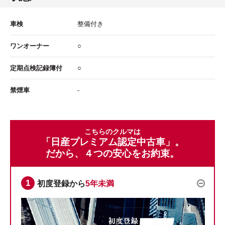
車検
整備付き
ワンオーナー
○
定期点検記録簿付
○
禁煙車
-
こちらのクルマは
「日産プレミアム認定中古車」。
だから、４つの安心をお約束。
初度登録から
5年未満