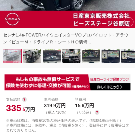
セレナ1.4e-POWERハイウェイスターV◇プロパイロット・アラウ
ンドビューＭ・ドライブＲ・シートＨ◇装備...
支払総額
車両価格
諸費用
335
319.9
万円
15.6
万円
.5
万円
（税込 *10%）
（リ済込）
※車両価格は、消費税10%の税込価格の表示です。(非課税車両を除く)
※車両価格には、保険料、税金（消費税を除く）、登録等に伴う費用等は含
まれておりません。