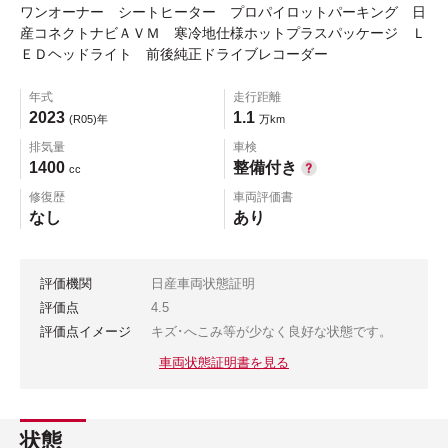
ワンオーナー シートヒーター プロパイロットパーキング 日
産コネクトナビＡＶＭ 寒冷地仕様ホットプラスパッケージ Ｌ
ＥＤヘッドライト 前後純正ドライブレコーダー
年式
走行距離
2023
1.1
(R05)年
万km
排気量
車検
1400
整備付き
cc
修復歴
車両評価書
なし
あり
評価機関
日産車両状態証明
評価点
4.5
評価点イメージ
キズ･へこみ等が少なく良好な状態です。
車両状態証明書を見る
状態