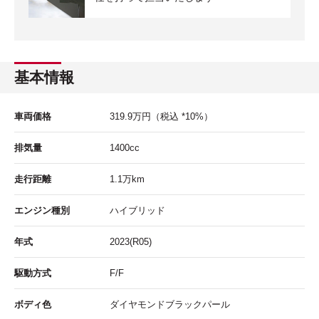
基本情報
車両価格
319.9
万円
（税込 *10%）
排気量
1400cc
走行距離
1.1
万km
エンジン種別
ハイブリッド
年式
2023(R05)
駆動方式
F/F
ボディ色
ダイヤモンドブラックパール