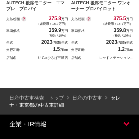
AUTECH 後席モニター エマ
AUTECH 後席モニター ワンオ
ブレ プロパイ
ーナー プロパイロット
375.8
375.5
支払総額
支払総額
万円
万円
（諸費用：15.9万円）
（諸費用：15.7万円）
359.9
359.8
車両価格
万円
車両価格
万円
（税込 *10%）
（税込 *10%）
2023
2023
年式
(R05)年式
年式
(R05)年式
1.5
1.2
走行距離
万km
走行距離
万km
店舗名
U-Carひろば三鷹店
店舗名
レッドステーション...
日産中古車検索 トップ
日産の中古車
セレ
ナ・東京都の中古車詳細
企業・IR情報