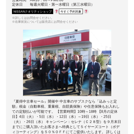
営業時間
AM10：00～PM6:00
定休日
毎週火曜日・第一水曜日（第三水曜日）
NISSANクオリティショップ
今すぐ予約対象
※詳しくはお問合せください。
※在庫状況については販売店にお問合せください
『夏得中古車セール』開催中 中古車のサブスクなら「込みっと定
額」税金（自動車税、重量税、自賠責保険）や任意保険もお入れし
ての定額払いが可能です。 【営業時間】10時～18時 【8月の定休
日】4日（火）・5日（水）・12日（水）～19日（水）・25日
（火）・26日（水） キャンペーン：セレナ（Ｃ２８型）を９月末日
までにご購入頂いたお客さまへ特典として５イヤーズコート（ボデ
ィコーティング）を５０％ＯＦＦにてご提供いたします。 詳しくは