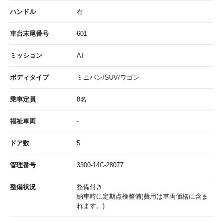
ハンドル
右
車台末尾番号
601
ミッション
AT
ボディタイプ
ミニバン/SUV/ワゴン
乗車定員
8名
福祉車両
-
ドア数
5
管理番号
3300-14C-28077
整備状況
整備付き
納車時に定期点検整備(費用は車両価格に含ま
れます。)