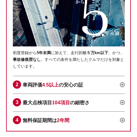
初度登録から
5年未満
に加えて、走行距離
５万km以下
、かつ、
事故修復歴なし
。すべての条件を満たしたクルマだけを対象と
しています。
車両評価
4.5以上
の安心の証
最大点検項目
104項目
の細密さ
無料保証期間は
2年間