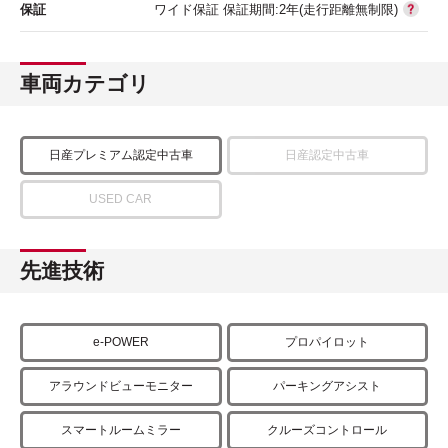
保証
ワイド保証 保証期間:2年(走行距離無制限)
車両カテゴリ
日産プレミアム認定中古車
日産認定中古車
USED CAR
先進技術
e-POWER
プロパイロット
アラウンドビューモニター
パーキングアシスト
スマートルームミラー
クルーズコントロール