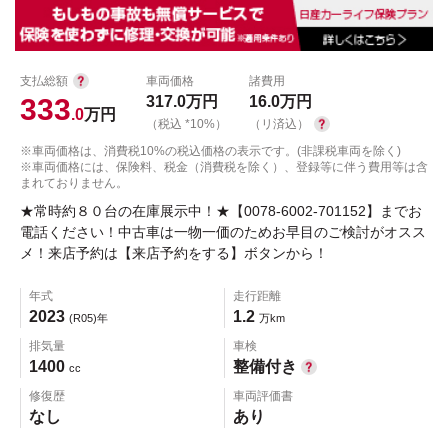
支払総額
車両価格
諸費用
333
317.0
万円
16.0
万円
.0
万円
（税込 *10%）
（リ済込）
※車両価格は、消費税10%の税込価格の表示です。(非課税車両を除く)
※車両価格には、保険料、税金（消費税を除く）、登録等に伴う費用等は含
まれておりません。
★常時約８０台の在庫展示中！★【0078-6002-701152】までお
電話ください！中古車は一物一価のためお早目のご検討がオスス
メ！来店予約は【来店予約をする】ボタンから！
年式
走行距離
2023
1.2
(R05)年
万km
排気量
車検
1400
整備付き
cc
修復歴
車両評価書
なし
あり