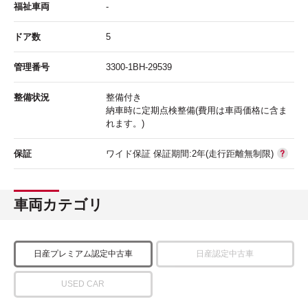
福祉車両
-
ドア数
5
管理番号
3300-1BH-29539
整備状況
整備付き
納車時に定期点検整備(費用は車両価格に含ま
れます。)
保証
ワイド保証 保証期間:2年(走行距離無制限)
車両カテゴリ
日産プレミアム認定中古車
日産認定中古車
USED CAR