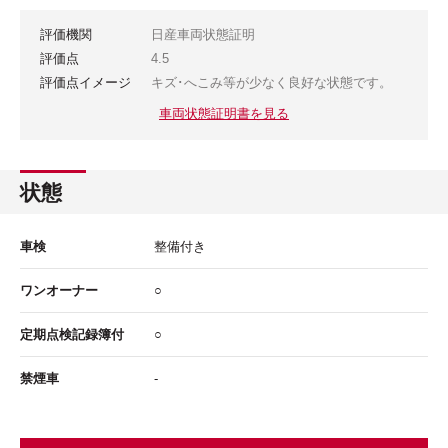
評価機関
日産車両状態証明
評価点
4.5
評価点イメージ
キズ･へこみ等が少なく良好な状態です。
車両状態証明書を見る
状態
車検
整備付き
ワンオーナー
○
定期点検記録簿付
○
禁煙車
-