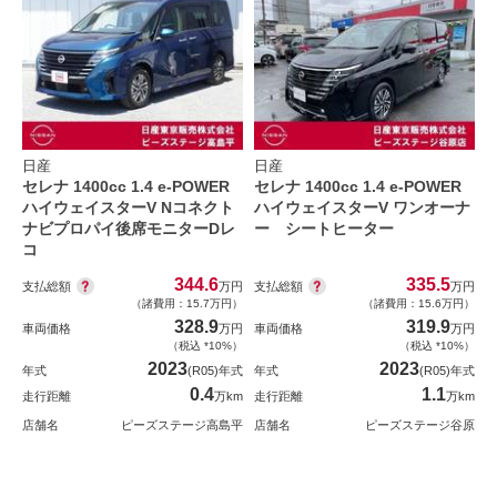
日産
日産
セレナ 1400cc 1.4 e-POWER
セレナ 1400cc 1.4 e-POWER
ハイウェイスターV Nコネクト
ハイウェイスターV ワンオーナ
ナビプロパイ後席モニターDレ
ー シートヒーター
コ
344.6
335.5
支払総額
支払総額
万円
万円
（諸費用：15.7万円）
（諸費用：15.6万円）
328.9
319.9
車両価格
万円
車両価格
万円
（税込 *10%）
（税込 *10%）
2023
2023
年式
(R05)年式
年式
(R05)年式
0.4
1.1
走行距離
万km
走行距離
万km
店舗名
ピーズステージ高島平
店舗名
ピーズステージ谷原