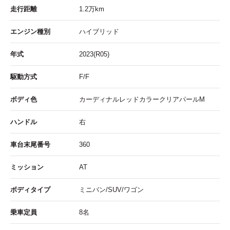
走行距離
1.2
万km
エンジン種別
ハイブリッド
年式
2023(R05)
駆動方式
F/F
ボディ色
カーディナルレッドカラークリアパールM
ハンドル
右
車台末尾番号
360
ミッション
AT
ボディタイプ
ミニバン/SUV/ワゴン
乗車定員
8名