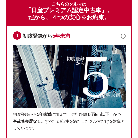
こちらのクルマは
「日産プレミアム認定中古車」。
だから、４つの安心をお約束。
初度登録から
5年未満
初度登録から
5年未満
に加えて、走行距離
５万km以下
、かつ、
事故修復歴なし
。すべての条件を満たしたクルマだけを対象と
しています。