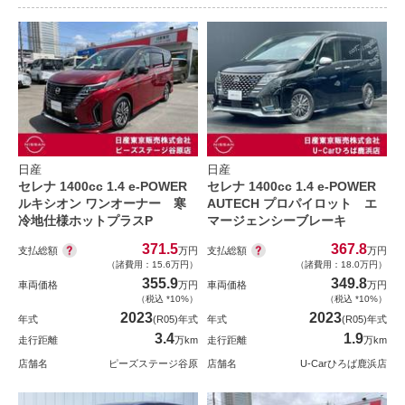
日産
日産
セレナ 1400cc 1.4 e-POWER
セレナ 1400cc 1.4 e-POWER
ルキシオン ワンオーナー 寒
AUTECH プロパイロット エ
冷地仕様ホットプラスP
マージェンシーブレーキ
371.5
367.8
支払総額
支払総額
万円
万円
（諸費用：15.6万円）
（諸費用：18.0万円）
355.9
349.8
車両価格
万円
車両価格
万円
（税込 *10%）
（税込 *10%）
2023
2023
年式
(R05)年式
年式
(R05)年式
3.4
1.9
走行距離
万km
走行距離
万km
店舗名
ピーズステージ谷原
店舗名
U-Carひろば鹿浜店