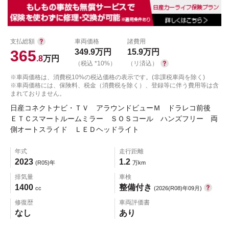
支払総額
車両価格
諸費用
365
349.9
万円
15.9
万円
.8
万円
（税込 *10%）
（リ済込）
※車両価格は、消費税10%の税込価格の表示です。(非課税車両を除く)
※車両価格には、保険料、税金（消費税を除く）、登録等に伴う費用等は含
まれておりません。
日産コネクトナビ・ＴＶ アラウンドビューＭ ドラレコ前後
ＥＴＣスマートルームミラー ＳＯＳコール ハンズフリー 両
側オートスライド ＬＥＤヘッドライト
年式
走行距離
2023
1.2
(R05)年
万km
排気量
車検
1400
整備付き
cc
(2026(R08)年09月)
修復歴
車両評価書
なし
あり