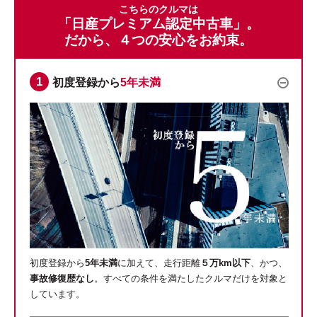
こちらのクルマは
「日産プレミアム認定中古車」。
だから、４つの安心をお約束。
初度登録から
5年未満
初度登録から
5年未満
に加えて、走行距離
５万km以下
、かつ、
事故修復歴なし
。すべての条件を満たしたクルマだけを対象と
しています。