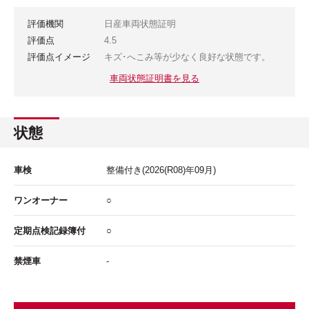
評価機関
日産車両状態証明
評価点
4.5
評価点イメージ
キズ･へこみ等が少なく良好な状態です。
車両状態証明書を見る
状態
車検
整備付き
(2026(R08)年09月)
ワンオーナー
○
定期点検記録簿付
○
禁煙車
-