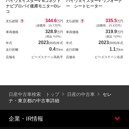
ハイウェイスターV Nコネクト
ハイウェイスターV ワンオーナ
ナビプロパイ後席モニターDレ
ー シートヒーター
コ
344.6
335.5
支払総額
支払総額
万円
万円
（諸費用：15.7万円）
（諸費用：15.6万円）
328.9
319.9
車両価格
万円
車両価格
万円
（税込 *10%）
（税込 *10%）
2023
2023
年式
(R05)年式
年式
(R05)年式
0.4
1.1
走行距離
万km
走行距離
万km
店舗名
ピーズステージ高島平
店舗名
ピーズステージ谷原
日産中古車検索 トップ
日産の中古車
セレ
ナ・東京都の中古車詳細
企業・IR情報