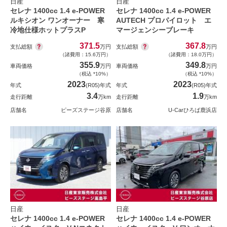
日産
日産
セレナ 1400cc 1.4 e-POWER
セレナ 1400cc 1.4 e-POWER
ルキシオン ワンオーナー 寒
AUTECH プロパイロット エ
冷地仕様ホットプラスP
マージェンシーブレーキ
371.5
367.8
支払総額
支払総額
万円
万円
（諸費用：15.6万円）
（諸費用：18.0万円）
355.9
349.8
車両価格
万円
車両価格
万円
（税込 *10%）
（税込 *10%）
2023
2023
年式
(R05)年式
年式
(R05)年式
3.4
1.9
走行距離
万km
走行距離
万km
店舗名
ピーズステージ谷原
店舗名
U-Carひろば鹿浜店
日産
日産
セレナ 1400cc 1.4 e-POWER
セレナ 1400cc 1.4 e-POWER