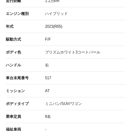
走行距離
1.2
万km
エンジン種別
ハイブリッド
年式
2023(R05)
駆動方式
F/F
ボディ色
プリズムホワイト3コートパール
ハンドル
右
車台末尾番号
517
ミッション
AT
ボディタイプ
ミニバン/SUV/ワゴン
乗車定員
8名
福祉車両
-