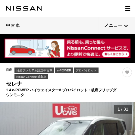
中古車
メニュー
日産
日産プレミアム認定中古車
e-POWER
プロパイロット
NissanConnect対象車
セレナ
1.4 e-POWER ハイウェイスターV プロパイロット・後席フリップダ
ウンモニタ
1
/
31