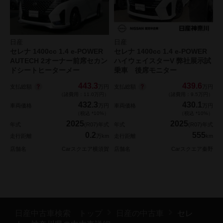
日産
日産
セレナ 1400cc 1.4 e-POWER
セレナ 1400cc 1.4 e-POWER
AUTECH 2オーナー前席セカン
ハイウェイスターV 弊社展示試
ドシートヒーターメー
乗車 後席モニター
443.3
439.6
支払総額
支払総額
万円
万円
（諸費用：11.0万円）
（諸費用：9.5万円）
432.3
430.1
車両価格
万円
車両価格
万円
（税込 *10%）
（税込 *10%）
2025
2025
年式
(R07)年式
年式
(R07)年式
0.2
555
走行距離
万km
走行距離
km
店舗名
Carスクエア横須賀
店舗名
Carスクエア秦野
日産中古車検索 トップ
日産の中古車
セレ