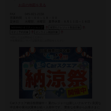
お店の地図を見る
FAX
045-921-2156
営業時間
１０：００～１８：００
定休日
火曜部、水曜日 夏季休業：８月１１日～１８日
NISSANクオリティショップ
据置払クレジット取扱店舗
今すぐ予約対象
オンライン相談対象
※詳しくはお問合せください。
※在庫状況については販売店にお問合せください
Carスクエア納涼祭開催中！ 夏のレジャーは新しいクルマで♪ 良質な
中古車や展示試乗車が続々入荷中です。 豊富な在庫からお客さまに