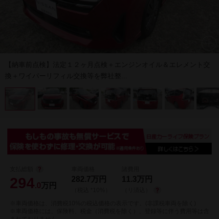
【納車前点検】法定１２ヶ月点検＋エンジンオイル＆エレメント交
換＋ワイパーリフィル交換等を弊社整...
支払総額
車両価格
諸費用
294
282.7
万円
11.3
万円
.0
万円
（税込 *10%）
（リ済込）
※車両価格は、消費税10%の税込価格の表示です。(非課税車両を除く)
※車両価格には、保険料、税金（消費税を除く）、登録等に伴う費用等は含
まれておりません。