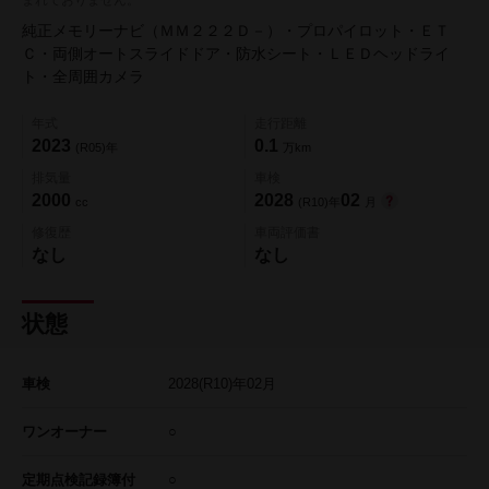
純正メモリーナビ（ＭＭ２２２Ｄ－）・プロパイロット・ＥＴ
Ｃ・両側オートスライドドア・防水シート・ＬＥＤヘッドライ
ト・全周囲カメラ
年式
走行距離
2023
0.1
(R05)年
万km
排気量
車検
2000
2028
02
cc
(R10)年
月
修復歴
車両評価書
なし
なし
状態
車検
2028
(R10)年
02
月
ワンオーナー
○
定期点検記録簿付
○