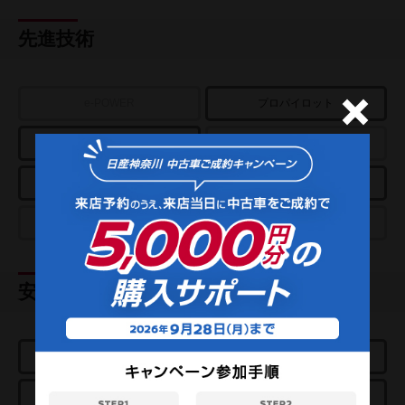
先進技術
e-POWER
プロパイロット
アラウンドビューモニター
パーキングアシスト
スマートルームミラー
クルーズコントロール
プロパイロットパーキング
e-4ORCE
安全装置
エアバッグ
ABS
踏み間違い衝突
エマージェンシーブレーキ