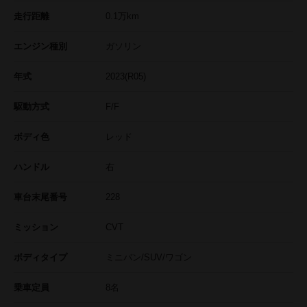
走行距離
0.1
万km
エンジン種別
ガソリン
年式
2023(R05)
駆動方式
F/F
ボディ色
レッド
ハンドル
右
車台末尾番号
228
ミッション
CVT
ボディタイプ
ミニバン/SUV/ワゴン
乗車定員
8名