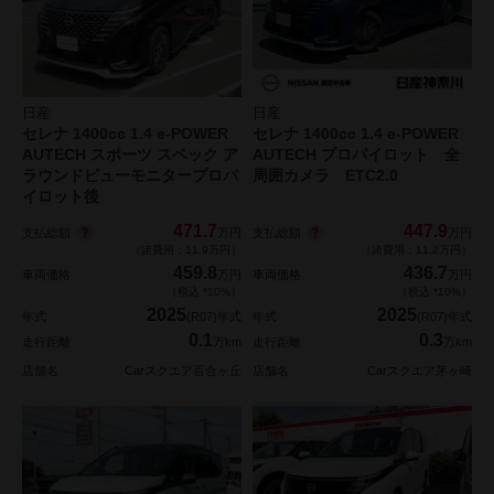
日産
日産
セレナ 1400cc 1.4 e-POWER
セレナ 1400cc 1.4 e-POWER
AUTECH スポーツ スペック ア
AUTECH プロパイロット 全
ラウンドビューモニタープロパ
周囲カメラ ETC2.0
イロット後
471.7
447.9
支払総額
支払総額
万円
万円
（諸費用：11.9万円）
（諸費用：11.2万円）
459.8
436.7
車両価格
万円
車両価格
万円
（税込 *10%）
（税込 *10%）
2025
2025
年式
(R07)年式
年式
(R07)年式
0.1
0.3
走行距離
万km
走行距離
万km
店舗名
Carスクエア百合ヶ丘
店舗名
Carスクエア茅ヶ崎