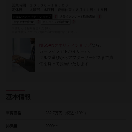
営業時間
１０：００～１８：００
定休日
火曜部、水曜日 夏季休業：８月１１日～１８日
NISSANクオリティショップ
据置払クレジット取扱店舗
今すぐ予約対象
オンライン相談対象
※詳しくはお問合せください。
※在庫状況については販売店にお問合せください
NISSANクオリティショップ
なら、
カーライフアドバイザーが、
クルマ選びからアフターサービスまで責
任を持って担当いたします
基本情報
車両価格
282.7
万円
（税込 *10%）
排気量
2000cc