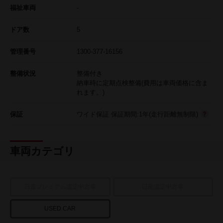
福祉車両
-
ドア数
5
管理番号
1300-377-16156
整備状況
整備付き
納車時に定期点検整備(費用は車両価格に含ま
れます。)
保証
ワイド保証 保証期間:1年(走行距離無制限)
車両カテゴリ
日産プレミアム認定中古車
日産認定中古車
USED CAR