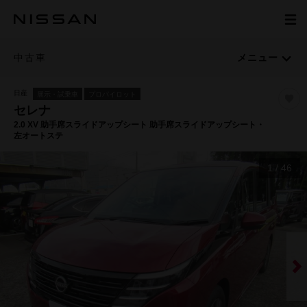
中古車
メニュー
日産
展示・試乗車
プロパイロット
セレナ
2.0 XV 助手席スライドアップシート 助手席スライドアップシート・
左オートステ
1
/
46