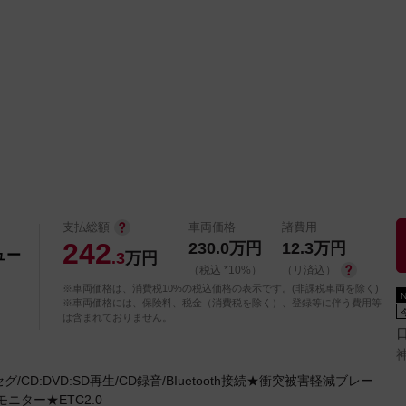
中古車を探す
店舗から探す
日産の中古車とは
認
P
支払総額
車両価格
諸費用
242
230.0
万円
12.3
万円
ュー
.3
万円
（税込 *10%）
（リ済込）
※車両価格は、消費税10%の税込価格の表示です。(非課税車両を除く)
※車両価格には、保険料、税金（消費税を除く）、登録等に伴う費用等
は含まれておりません。
CD:DVD:SD再生/CD録音/BIuetooth接続★衝突被害軽減ブレー
ニター★ETC2.0