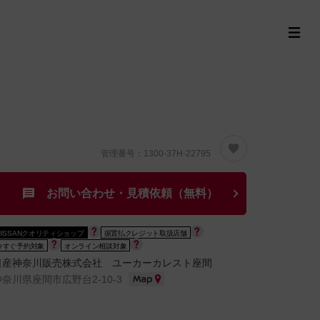
定中古車ラインナップ
購入サポート
お役立ち情報
MOR
管理番号：1300-37H-22795
お問い合わせ・見積依頼（無料）
NISSANクオリティショップ
据置払クレジット取扱店舗
今すぐ予約対象
オンライン相談対象
日産神奈川販売株式会社 ユーカーカレスト座間
神奈川県座間市広野台2-10-3