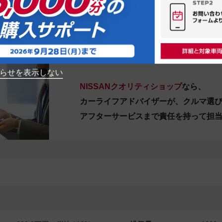
：００～１８：００
部、水曜日
合せください。
いては販売店にお問合せください
らせを表示しない
NISSANクオリティショップ
なら、
カーライフアドバイザーが、クルマ選
アフターサービスまで責任を持って担