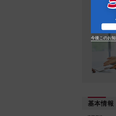
営業時間
１０
定休日
火曜
※詳しくはお問
※在庫状況につ
今後このお知
基本情報