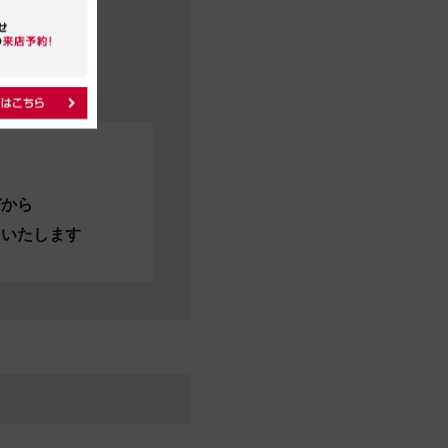
びから
当いたします