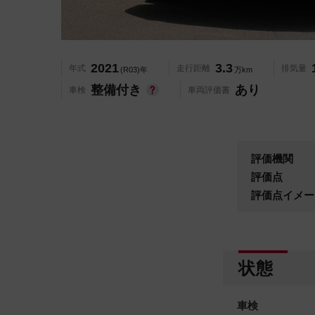
2021
3.3
年式
走行距離
排気量
(R03)年
万km
整備付き
あり
車検
車両評価書
評価機関
評価点
評価点イメー
状態
車検