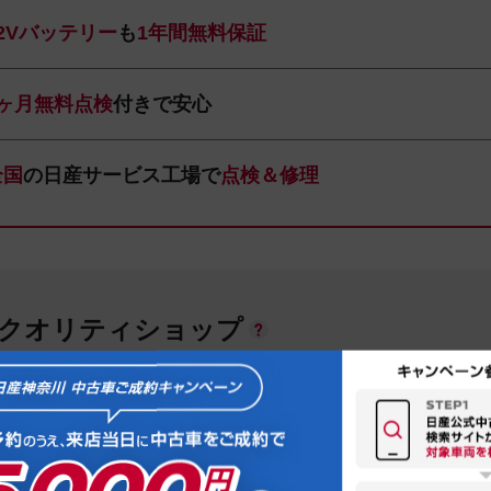
12Vバッテリー
も
1年間無料保証
1ヶ月無料点検
付きで安心
全国
の日産サービス工場で
点検＆修理
ANクオリティショップ
販売株式会社 ユーカーカレスト座間
52-3323
神奈川県座間市広野台2-10-3
お店の地図を見る