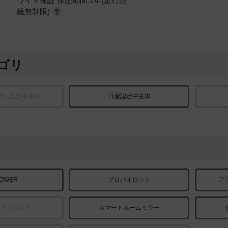
ワイド保証 保証期間:1年(走行距
離無制限)
ゴリ
アム認定中古車
日産認定中古車
POWER
プロパイロット
ア
ングアシスト
スマートルームミラー