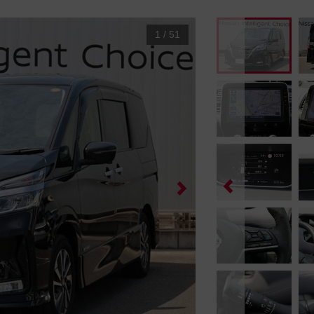
1
/
51