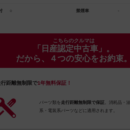
付
○
禁煙車
-
こちらのクルマは
「日産認定中古車」。
だから、４つの安心をお約束
走行距離無制限で
1年無料保証！
パーツ類を
走行距離無制限で保証
。消耗品・
系・電装系パーツなどに適用されます。