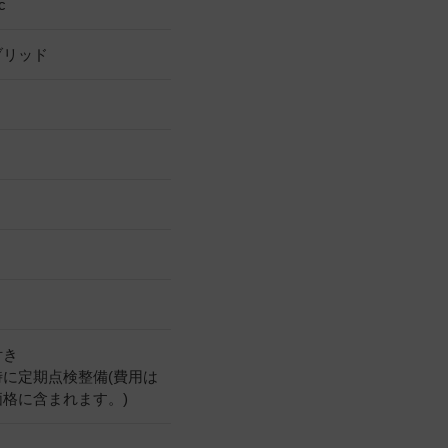
c
ブリッド
付き
時に定期点検整備(費用は
価格に含まれます。)