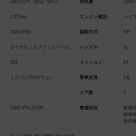
230.0万円（税込 *10%）
排気量
1200
c
3.3万km
エンジン種別
ハイ
2021(R03)
駆動方式
F/F
ダイヤモンドブラックパール
ハンドル
右
919
ミッション
AT
ミニバン/SUV/ワゴン
乗車定員
7名
-
ドア数
5
1300-37H-22795
整備状況
整備
納車
車両