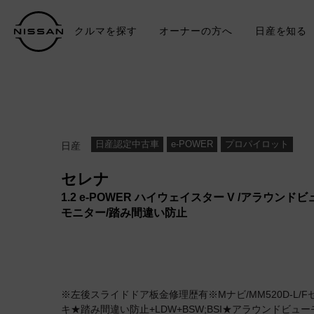
クルマを探す
オーナーの方へ
日産を知る
中古車
TO
日産認定中古車
e-POWER
プロパイロット
日産
セレナ
1.2 e-POWER ハイウェイスター V /アラウンドビ
モニター/踏み間違い防止
※左後スライドドア板金修理歴有※Mナビ/MM520D-L/Fセグ/
キ★踏み間違い防止+LDW+BSW;BSI★アラウンドビューモ