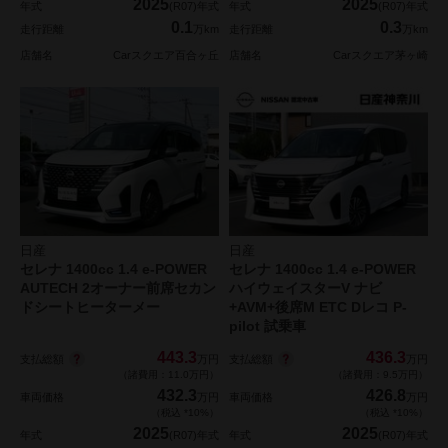
2025
2025
年式
(R07)年式
年式
(R07)年式
0.1
0.3
走行距離
万km
走行距離
万km
店舗名
Carスクエア百合ヶ丘
店舗名
Carスクエア茅ヶ崎
日産
日産
セレナ 1400cc 1.4 e-POWER
セレナ 1400cc 1.4 e-POWER
AUTECH 2オーナー前席セカン
ハイウェイスターV ナビ
ドシートヒーターメー
+AVM+後席M ETC Dレコ P-
pilot 試乗車
443.3
436.3
支払総額
支払総額
万円
万円
（諸費用：11.0万円）
（諸費用：9.5万円）
432.3
426.8
車両価格
万円
車両価格
万円
（税込 *10%）
（税込 *10%）
2025
2025
年式
(R07)年式
年式
(R07)年式