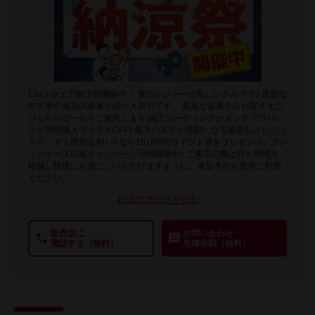
Carスクエア納涼祭開催中！ 夏のレジャーは新しいクルマで♪ 良質な
中古車や展示試乗車が続々入荷中です。 豊富な在庫からお客さまに
ぴったりな一台をご案内します 純正コーティングがメンテプロパッ
クと同時購入で１０％OFF♪ 毎月の支払が低額になる据置払クレジッ
ト５．９％特別金利♪ 今なら10,000円分ギフト券をプレゼント♪ フレ
ッシャーズ応援キャンペーン同時開催中♪ ご来店の際は待ち時間を
軽減し快適にお過ごしいただけますように、来店予約を是非ご利用
ください。
お店のブログを読む
販売店に
お問い合わせ・
電話する（無料）
見積依頼（無料）