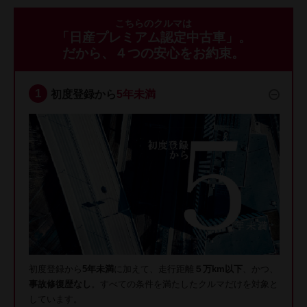
こちらのクルマは
「日産プレミアム認定中古車」。
だから、４つの安心をお約束。
初度登録から
5年未満
初度登録から
5年未満
に加えて、走行距離
５万km以下
、かつ、
事故修復歴なし
。すべての条件を満たしたクルマだけを対象と
しています。