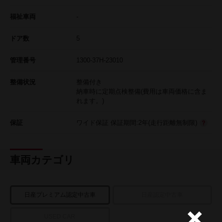
福祉車両
-
ドア数
5
管理番号
1300-37H-23010
整備状況
整備付き
納車時に定期点検整備(費用は車両価格に含ま
れます。)
保証
ワイド保証 保証期間:2年(走行距離無制限)
車両カテゴリ
日産プレミアム認定中古車
日産認定中古車
USED CAR