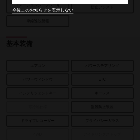
踏み間違い衝突
エマージェンシーブレーキ
防止アシスト
今後このお知らせを表示しない
車線逸脱警報
基本装備
エアコン
パワーステアリング
パワーウィンドウ
ETC
インテリジェントキー
キーレス
寒冷地仕様
盗難防止装置
ドライブレコーダー
プライバシーガラス
4WD
アイドリングストップ