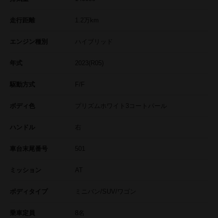
走行距離
1.2
万km
エンジン種別
ハイブリッド
年式
2023(R05)
駆動方式
F/F
ボディ色
プリズムホワイト3コートパール
ハンドル
右
車台末尾番号
501
ミッション
AT
ボディタイプ
ミニバン/SUV/ワゴン
乗車定員
8名