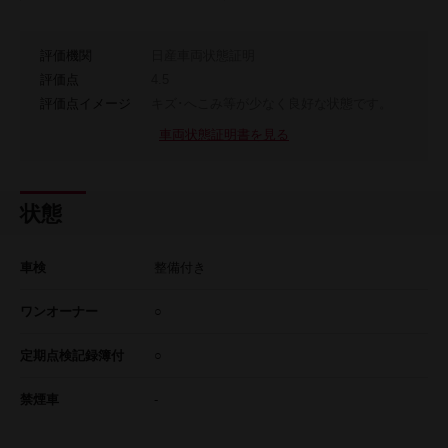
評価機関
日産車両状態証明
評価点
4.5
評価点イメージ
キズ･へこみ等が少なく良好な状態です。
車両状態証明書を見る
状態
車検
整備付き
ワンオーナー
○
定期点検記録簿付
○
禁煙車
-