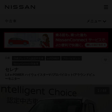
中古車
メニュー
日産
日産プレミアム認定中古車
e-POWER
プロパイロット
NissanConnect対象車
セレナ
1.4 e-POWER ハイウェイスターV /プロパイロット/アラウンドビュ
ーモニター
1
/
44