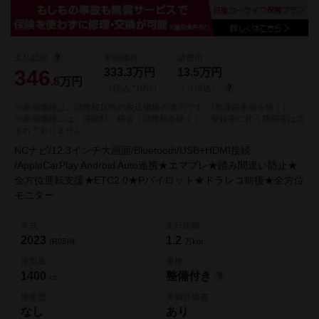
支払総額
車両価格
諸費用
346
333.3
万円
13.5
万円
.8
万円
（税込 *10%）
（リ済込）
※車両価格は、消費税10%の税込価格の表示です。(非課税車両を除く)
※車両価格には、保険料、税金（消費税を除く）、登録等に伴う費用等は含
まれておりません。
NCナビ/12.3インチ大画面/Bluetooth/USB+HDMI接続
/AppleCarPlay Android Auto連携★エマブレ★踏み間違い防止★
全方位運転支援★ETC2.0★Pパイロット★ドラレコ前後★全方位
モニター
年式
走行距離
2023
1.2
(R05)年
万km
排気量
車検
1400
整備付き
cc
修復歴
車両評価書
なし
あり