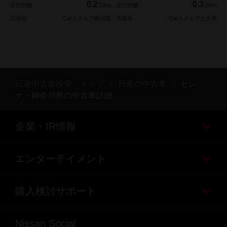
0.2
0.3
走行距離
万km
走行距離
万km
店舗名
Carスクエア横須賀
店舗名
Carスクエア上大岡
日産中古車検索 トップ
日産の中古車
セレ
ナ・神奈川県の中古車詳細
企業・IR情報
エンターテイメント
購入検討サポート
Nissan Social