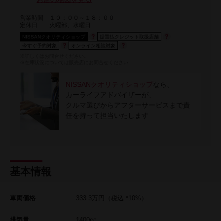
営業時間
１０：００～１８：００
定休日
火曜部、水曜日
NISSANクオリティショップ
据置払クレジット取扱店舗
今すぐ予約対象
オンライン相談対象
※詳しくはお問合せください。
※在庫状況については販売店にお問合せください
NISSANクオリティショップ
なら、
カーライフアドバイザーが、
クルマ選びからアフターサービスまで責
任を持って担当いたします
基本情報
車両価格
333.3
万円
（税込 *10%）
排気量
1400cc