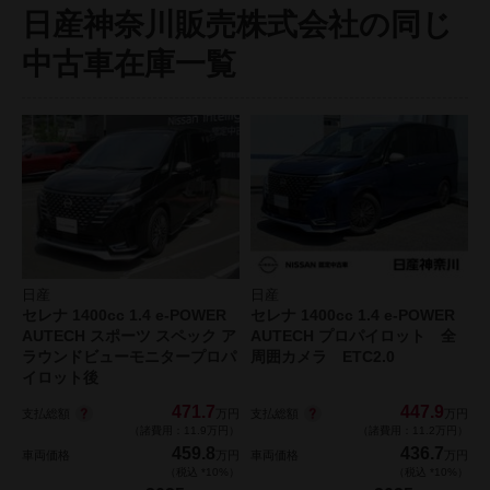
日産神奈川販売株式会社の同じ
中古車在庫一覧
日産
日産
セレナ 1400cc 1.4 e-POWER
セレナ 1400cc 1.4 e-POWER
AUTECH スポーツ スペック ア
AUTECH プロパイロット 全
ラウンドビューモニタープロパ
周囲カメラ ETC2.0
イロット後
471.7
447.9
支払総額
支払総額
万円
万円
（諸費用：11.9万円）
（諸費用：11.2万円）
459.8
436.7
車両価格
万円
車両価格
万円
（税込 *10%）
（税込 *10%）