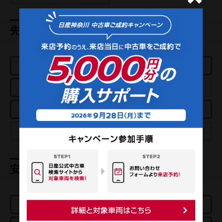
先進技術
e-POWER
プロパイロット
アラウンドビューモニター
パーキングアシスト
スマートルームミラー
クルーズコントロール
プロパイロットパーキング
e-4ORCE
安全装置
エアバッグ
ABS