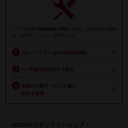
パーツ類を
走行距離無制限で保証
。消耗品・油脂類を除く駆動
系・電装系パーツなどに適用されます。
12Vバッテリー
も
1年間無料保証
1ヶ月無料点検
付きで安心
全国
の日産サービス工場で
点検＆修理
NISSANクオリティショップ