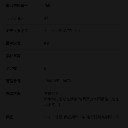
車台末尾番号
750
ミッション
AT
ボディタイプ
ミニバン/SUV/ワゴン
乗車定員
8名
福祉車両
-
ドア数
5
管理番号
1300-38E-18473
整備状況
整備付き
納車時に定期点検整備(費用は車両価格に含ま
れます。)
保証
ワイド保証 保証期間:1年(走行距離無制限)