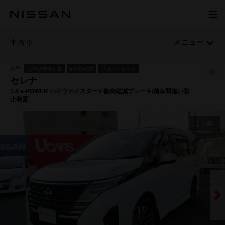
中古車
メニュー
日産
日産認定中古車
e-POWER
プロパイロット
セレナ
1.4 e-POWER ハイウェイスターV 衝突軽減ブレーキ/踏み間違い防
止装置
1
/
40