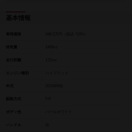
基本情報
車両価格
346.5
万円
（税込 *10%）
排気量
1400cc
走行距離
1
万km
エンジン種別
ハイブリッド
年式
2024(R06)
駆動方式
F/F
ボディ色
パールホワイト
ハンドル
右