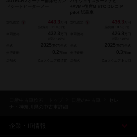
AUTECH 2オーナー前席セカン
ハイウェイスターV ナビ
ドシートヒーターメー
+AVM+後席M ETC Dレコ P-
pilot 試乗車
443.3
436.3
支払総額
支払総額
万円
万円
（諸費用：11.0万円）
（諸費用：9.5万円）
432.3
426.8
車両価格
万円
車両価格
万円
（税込 *10%）
（税込 *10%）
2025
2025
年式
(R07)年式
年式
(R07)年式
0.2
0.3
走行距離
万km
走行距離
万km
店舗名
Carスクエア横須賀
店舗名
Carスクエア上大岡
日産中古車検索 トップ
日産の中古車
セレ
ナ・神奈川県の中古車詳細
企業・IR情報