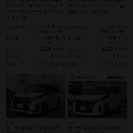
セレナ 1400cc 1.4 e-POWER
セレナ 1400cc 1.4 e-POWER
AUTECH スポーツ スペック ア
AUTECH プロパイロット 全
ラウンドビューモニタープロパ
周囲カメラ ETC2.0
イロット後
471.7
447.9
支払総額
支払総額
万円
万円
（諸費用：11.9万円）
（諸費用：11.2万円）
459.8
436.7
車両価格
万円
車両価格
万円
（税込 *10%）
（税込 *10%）
2025
2025
年式
(R07)年式
年式
(R07)年式
0.1
0.3
走行距離
万km
走行距離
万km
店舗名
Carスクエア百合ヶ丘
店舗名
Carスクエア茅ヶ崎
日産
日産
セレナ 1400cc 1.4 e-POWER
セレナ 1400cc 1.4 e-POWER