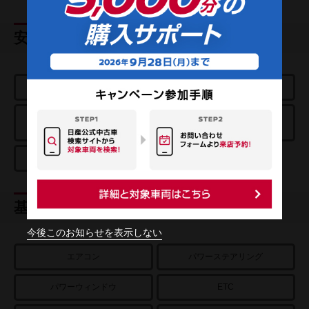
安全装置
エアバッグ
ABS
踏み間違い衝突
エマージェンシーブレーキ
防止アシスト
車線逸脱警報
基本装備
今後このお知らせを表示しない
エアコン
パワーステアリング
パワーウィンドウ
ETC