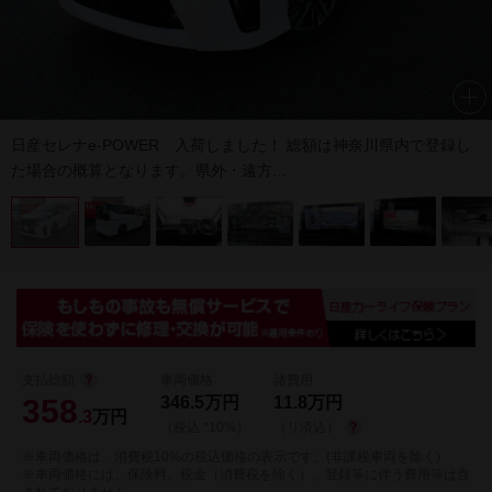
日産セレナe-POWER 入荷しました！ 総額は神奈川県内で登録し
た場合の概算となります。県外・遠方...
支払総額
車両価格
諸費用
358
346.5
万円
11.8
万円
.3
万円
（税込 *10%）
（リ済込）
※車両価格は、消費税10%の税込価格の表示です。(非課税車両を除く)
※車両価格には、保険料、税金（消費税を除く）、登録等に伴う費用等は含
まれておりません。