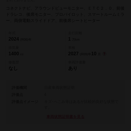
コネクトナビ、アラウンドビューモニター、ＥＴＣ２．０、前後
ドラレコ、後席モニター、プロパイロット、スマートルームミラ
ー、両側電動スライドドア、前後席シートヒーター
年式
走行距離
2024
1
(R06)年
万km
排気量
車検
1400
2027
10
cc
(R09)年
月
修復歴
車両評価書
なし
あり
評価機関
日産車両状態証明
評価点
4
評価点イメージ
キズ･へこみ等はあるが比較的良好な状態で
す。
車両状態証明書を見る