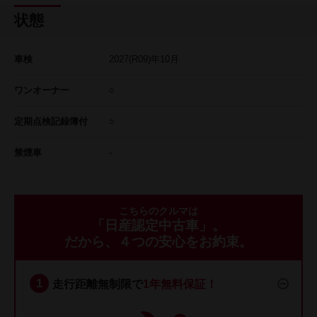
状態
車検
2027
(R09)年
10
月
ワンオーナー
○
定期点検記録簿付
○
禁煙車
-
こちらのクルマは
「日産認定中古車」。
だから、４つの安心をお約束。
走行距離無制限で
1年無料保証！