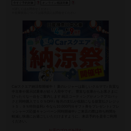
今すぐ予約対象
オンライン相談対象
※詳しくはお問合せください。
※在庫状況については販売店にお問合せください
Carスクエア納涼祭開催中！ 夏のレジャーは新しいクルマで♪ 良質な
中古車や展示試乗車が続々入荷中です。 豊富な在庫からお客さまに
ぴったりな一台をご案内します 純正コーティングがメンテプロパッ
クと同時購入で１０％OFF♪ 毎月の支払が低額になる据置払クレジッ
ト５．９％特別金利♪ 今なら10,000円分ギフト券をプレゼント♪ フレ
ッシャーズ応援キャンペーン同時開催中♪ ご来店の際は待ち時間を
軽減し快適にお過ごしいただけますように、来店予約を是非ご利用
ください。
お店のブログを読む