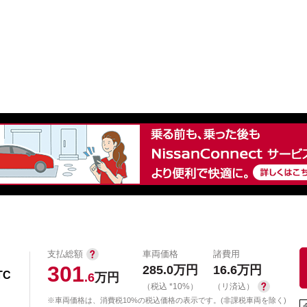
中古車を探す
店舗から探す
日産の中古車とは
認
P
支払総額
車両価格
諸費用
301
285.0
万円
16.6
万円
TC
.6
万円
（税込 *10%）
（リ済込）
※車両価格は、消費税10%の税込価格の表示です。(非課税車両を除く)