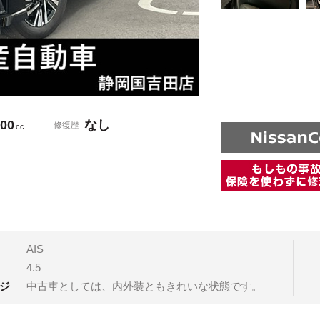
00
なし
修復歴
cc
AIS
4.5
ジ
中古車としては、内外装ともきれいな状態です。