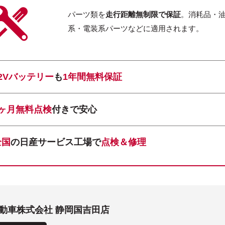
パーツ類を
走行距離無制限で保証
。消耗品・
系・電装系パーツなどに適用されます。
12Vバッテリー
も
1年間無料保証
1ヶ月無料点検
付きで安心
全国
の日産サービス工場で
点検＆修理
動車株式会社 静岡国吉田店