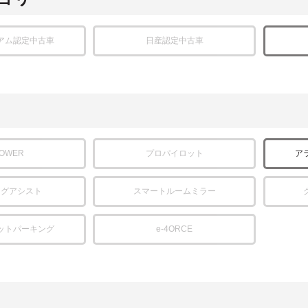
アム認定中古車
日産認定中古車
POWER
プロパイロット
ア
ングアシスト
スマートルームミラー
ットパーキング
e-4ORCE