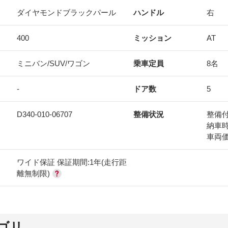
ダイヤモンドブラックパール
ハンドル
右
400
ミッション
AT
ミニバン/SUV/ワゴン
乗車定員
8名
-
ドア数
5
D340-010-06707
整備状況
整備
納車
車両
ワイド保証 保証期間:1年(走行距
離無制限)
ゴリ