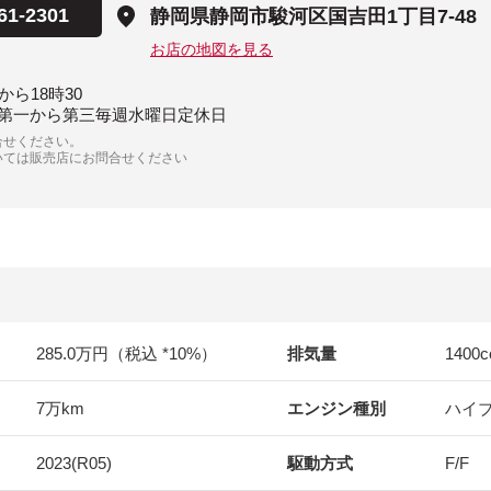
61-2301
静岡県静岡市駿河区国吉田1丁目7-48
お店の地図を見る
から18時30
第一から第三毎週水曜日定休日
合せください。
いては販売店にお問合せください
285.0万円（税込 *10%）
排気量
1400
c
7万km
エンジン種別
ハイ
2023(R05)
駆動方式
F/F