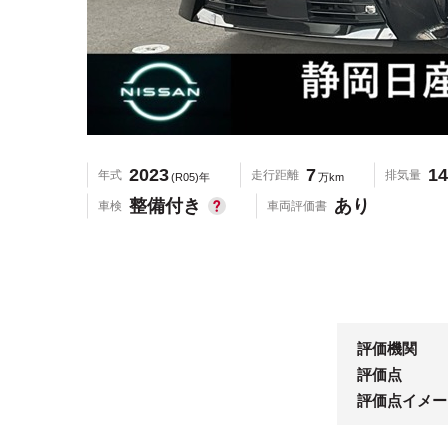
2023
7
14
年式
走行距離
排気量
(R05)年
万km
整備付き
あり
車検
車両評価書
評価機関
評価点
評価点イメー