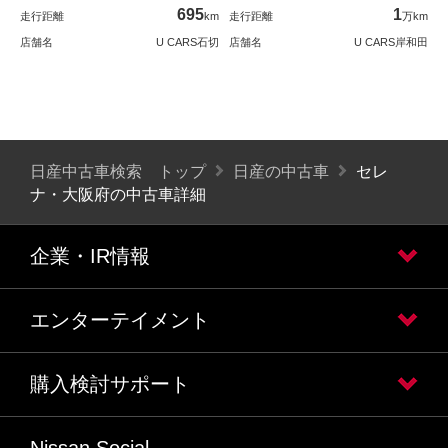
695
1
走行距離
km
走行距離
万km
店舗名
U CARS石切
店舗名
U CARS岸和田
日産中古車検索 トップ
日産の中古車
セレ
ナ・大阪府の中古車詳細
企業・IR情報
エンターテイメント
購入検討サポート
Nissan Social