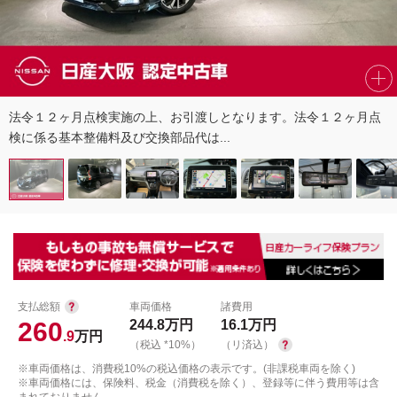
法令１２ヶ月点検実施の上、お引渡しとなります。法令１２ヶ月点
検に係る基本整備料及び交換部品代は...
支払総額
車両価格
諸費用
260
244.8
万円
16.1
万円
.9
万円
（税込 *10%）
（リ済込）
※車両価格は、消費税10%の税込価格の表示です。(非課税車両を除く)
※車両価格には、保険料、税金（消費税を除く）、登録等に伴う費用等は含
まれておりません。