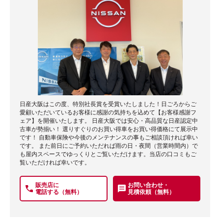
日産大阪はこの度、特別社長賞を受賞いたしました！日ごろからご
愛顧いただいているお客様に感謝の気持ちを込めて【お客様感謝フ
ェア】を開催いたします。 日産大阪では安心・高品質な日産認定中
古車が勢揃い！ 選りすぐりのお買い得車をお買い得価格にて展示中
です！ 自動車保険や今後のメンテナンスの事もご相談頂ければ幸い
です。 また前日にご予約いただれば雨の日・夜間（営業時間内）で
も屋内スペースでゆっくりとご覧いただけます。当店の口コミもご
覧いただければ幸いです。
販売店に
お問い合わせ・
電話する（無料）
見積依頼（無料）