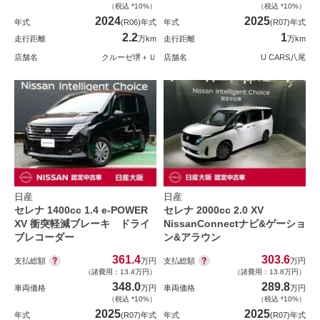
（税込 *10%）
（税込 *10%）
2024
2025
年式
(R06)年式
年式
(R07)年式
2.2
1
走行距離
万km
走行距離
万km
店舗名
クルーゼ堺＋Ｕ
店舗名
U CARS八尾
日産
日産
セレナ 1400cc 1.4 e-POWER
セレナ 2000cc 2.0 XV
XV 衝突軽減ブレーキ ドライ
NissanConnectナビ&ゲーショ
ブレコーダー
ン&アラウン
361.4
303.6
支払総額
支払総額
万円
万円
（諸費用：13.4万円）
（諸費用：13.8万円）
348.0
289.8
車両価格
万円
車両価格
万円
（税込 *10%）
（税込 *10%）
2025
2025
年式
(R07)年式
年式
(R07)年式