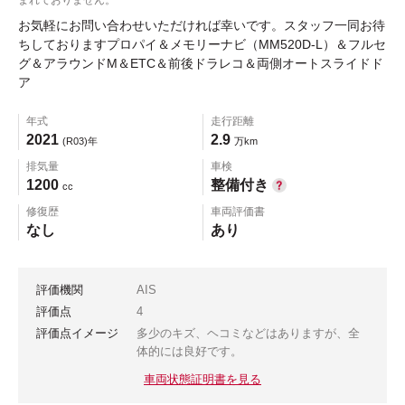
お気軽にお問い合わせいただければ幸いです。スタッフ一同お待
ちしておりますプロパイ＆メモリーナビ（MM520D-L）＆フルセ
グ＆アラウンドM＆ETC＆前後ドラレコ＆両側オートスライドド
ア
年式
走行距離
2021
2.9
(R03)年
万km
排気量
車検
1200
整備付き
cc
修復歴
車両評価書
なし
あり
評価機関
AIS
評価点
4
評価点イメージ
多少のキズ、ヘコミなどはありますが、全
体的には良好です。
車両状態証明書を見る