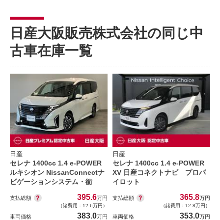
日産大阪販売株式会社の同じ中
古車在庫一覧
日産
日産
セレナ 1400cc 1.4 e-POWER
セレナ 1400cc 1.4 e-POWER
ルキシオン NissanConnectナ
XV 日産コネクトナビ プロパ
ビゲーションシステム・衝
イロット
395.6
365.8
支払総額
支払総額
万円
万円
（諸費用：12.6万円）
（諸費用：12.8万円）
383.0
353.0
車両価格
万円
車両価格
万円