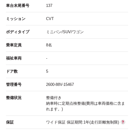
車台末尾番号
137
ミッション
CVT
ボディタイプ
ミニバン/SUV/ワゴン
乗車定員
8名
福祉車両
-
ドア数
5
管理番号
2600-88V-15467
整備状況
整備付き
納車時に定期点検整備(費用は車両価格に含ま
れます。)
保証
ワイド保証 保証期間:1年(走行距離無制限)