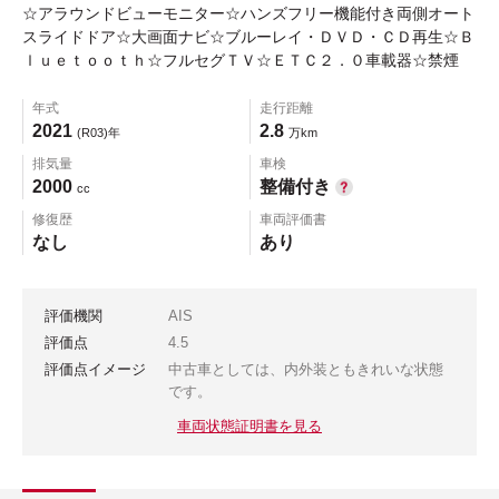
☆アラウンドビューモニター☆ハンズフリー機能付き両側オート
スライドドア☆大画面ナビ☆ブルーレイ・ＤＶＤ・ＣＤ再生☆Ｂ
ｌｕｅｔｏｏｔｈ☆フルセグＴＶ☆ＥＴＣ２．０車載器☆禁煙
年式
走行距離
2021
2.8
(R03)年
万km
排気量
車検
2000
整備付き
cc
修復歴
車両評価書
なし
あり
評価機関
AIS
評価点
4.5
評価点イメージ
中古車としては、内外装ともきれいな状態
です。
車両状態証明書を見る