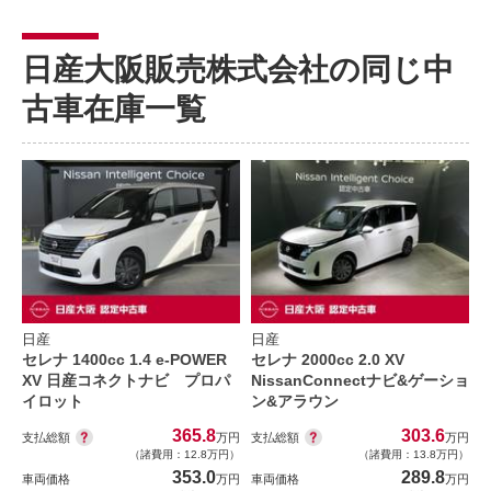
日産大阪販売株式会社の同じ中
古車在庫一覧
日産
日産
セレナ 1400cc 1.4 e-POWER
セレナ 2000cc 2.0 XV
XV 日産コネクトナビ プロパ
NissanConnectナビ&ゲーショ
イロット
ン&アラウン
365.8
303.6
支払総額
支払総額
万円
万円
（諸費用：12.8万円）
（諸費用：13.8万円）
353.0
289.8
車両価格
万円
車両価格
万円