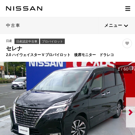
中古車
メニュー
日産
日産認定中古車
プロパイロット
セレナ
2.0 ハイウェイスター V プロパイロット 後席モニター ドラレコ
1
/
60