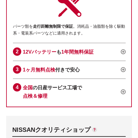
パーツ類を
走行距離無制限で保証
。消耗品・油脂類を除く駆動
系・電装系パーツなどに適用されます。
12Vバッテリー
も
1年間無料保証
1ヶ月無料点検
付きで安心
全国
の日産サービス工場で
点検＆修理
NISSANクオリティショップ