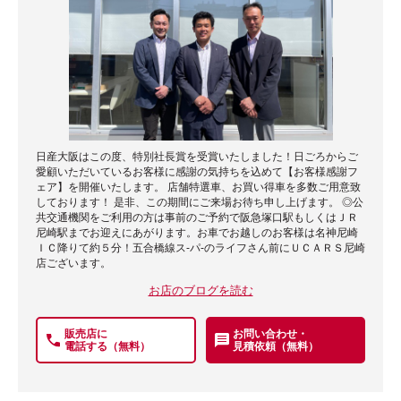
日産大阪はこの度、特別社長賞を受賞いたしました！日ごろからご
愛顧いただいているお客様に感謝の気持ちを込めて【お客様感謝フ
ェア】を開催いたします。 店舗特選車、お買い得車を多数ご用意致
しております！ 是非、この期間にご来場お待ち申し上げます。 ◎公
共交通機関をご利用の方は事前のご予約で阪急塚口駅もしくはＪＲ
尼崎駅までお迎えにあがります。お車でお越しのお客様は名神尼崎
ＩＣ降りて約５分！五合橋線ス-パ-のライフさん前にＵＣＡＲＳ尼崎
店ございます。
お店のブログを読む
販売店に
お問い合わせ・
電話する（無料）
見積依頼（無料）