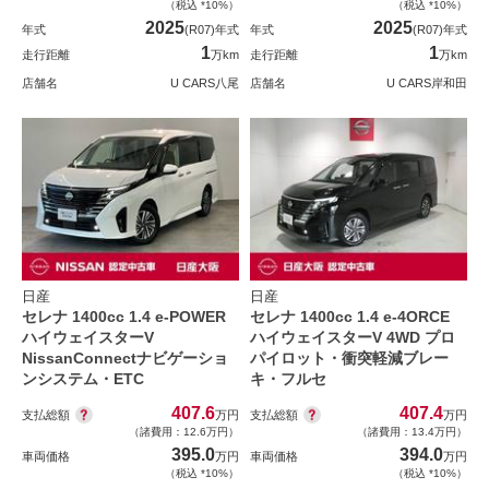
（税込 *10%）
（税込 *10%）
2025
2025
年式
(R07)年式
年式
(R07)年式
1
1
走行距離
万km
走行距離
万km
店舗名
U CARS八尾
店舗名
U CARS岸和田
日産
日産
セレナ 1400cc 1.4 e-POWER
セレナ 1400cc 1.4 e-4ORCE
ハイウェイスターV
ハイウェイスターV 4WD プロ
NissanConnectナビゲーショ
パイロット・衝突軽減ブレー
ンシステム・ETC
キ・フルセ
407.6
407.4
支払総額
支払総額
万円
万円
（諸費用：12.6万円）
（諸費用：13.4万円）
395.0
394.0
車両価格
万円
車両価格
万円
（税込 *10%）
（税込 *10%）