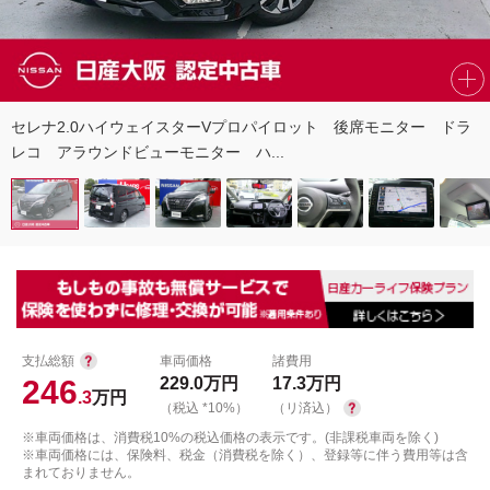
セレナ2.0ハイウェイスターVプロパイロット 後席モニター ドラ
レコ アラウンドビューモニター ハ...
支払総額
車両価格
諸費用
246
229.0
万円
17.3
万円
.3
万円
（税込 *10%）
（リ済込）
※車両価格は、消費税10%の税込価格の表示です。(非課税車両を除く)
※車両価格には、保険料、税金（消費税を除く）、登録等に伴う費用等は含
まれておりません。