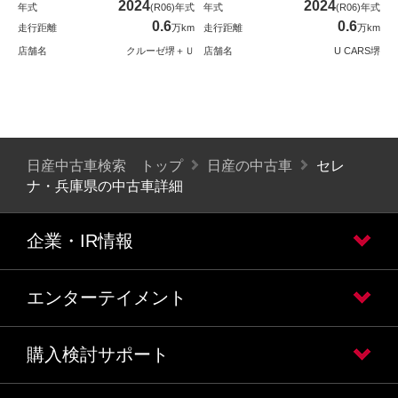
2024
2024
年式
(R06)年式
年式
(R06)年式
0.6
0.6
走行距離
万km
走行距離
万km
店舗名
クルーゼ堺＋Ｕ
店舗名
U CARS堺
日産中古車検索 トップ
日産の中古車
セレ
ナ・兵庫県の中古車詳細
企業・IR情報
エンターテイメント
購入検討サポート