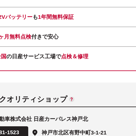
12Vバッテリー
も
1年間無料保証
1ヶ月無料点検
付きで安心
全国
の日産サービス工場で
点検＆修理
ANクオリティショップ
動車株式会社 日産カーパレス神戸北
81-1523
神戸市北区有野中町3-1-21