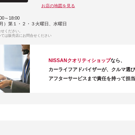
お店の地図を見る
00～18:00
月）第１・２・３火曜日、水曜日
合せください。
いては販売店にお問合せください
NISSANクオリティショップ
なら、
カーライフアドバイザーが、クルマ選
アフターサービスまで責任を持って担