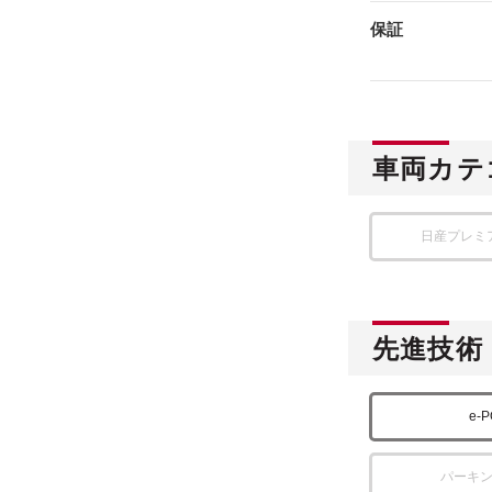
保証
車両カテ
日産プレミ
先進技術
e-
パーキ