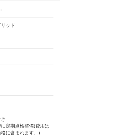
c
ブリッド
付き
時に定期点検整備(費用は
価格に含まれます。)