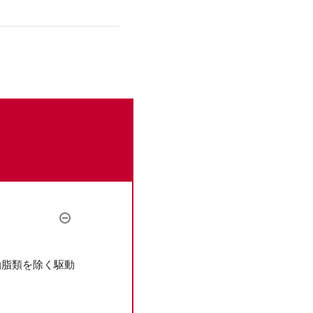
。
油脂類を除く駆動