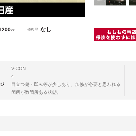
1200
なし
修復歴
cc
V-CON
4
ジ
目立つ傷・凹み等が少しあり、加修が必要と思われる
箇所が数箇所ある状態。