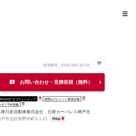
定中古車ラインナップ
購入サポート
お役立ち情報
MOR
管理番号：E430-580-36758
お問い合わせ・見積依頼（無料）
NISSANクオリティショップ
据置払クレジット取扱店舗
今すぐ予約対象
兵庫日産自動車株式会社 日産カーパレス神戸北
神戸市北区有野中町3-1-21