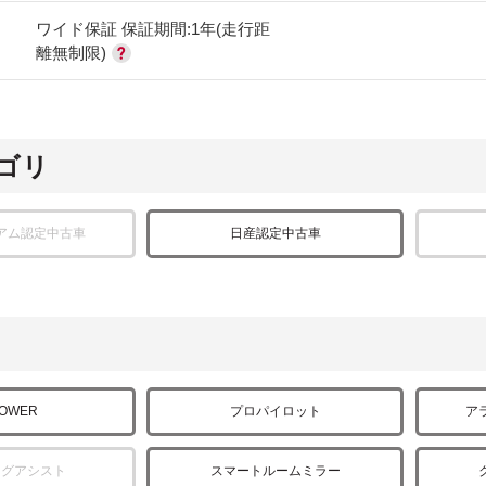
ワイド保証 保証期間:1年(走行距
離無制限)
ゴリ
アム認定中古車
日産認定中古車
POWER
プロパイロット
ア
ングアシスト
スマートルームミラー