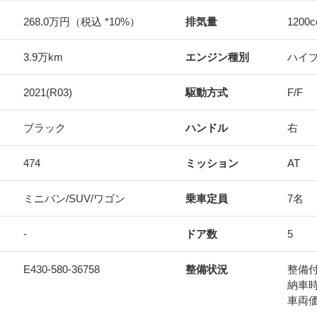
268.0万円（税込 *10%）
排気量
1200
c
3.9万km
エンジン種別
ハイ
2021(R03)
駆動方式
F/F
ブラック
ハンドル
右
474
ミッション
AT
ミニバン/SUV/ワゴン
乗車定員
7名
-
ドア数
5
E430-580-36758
整備状況
整備
納車
車両