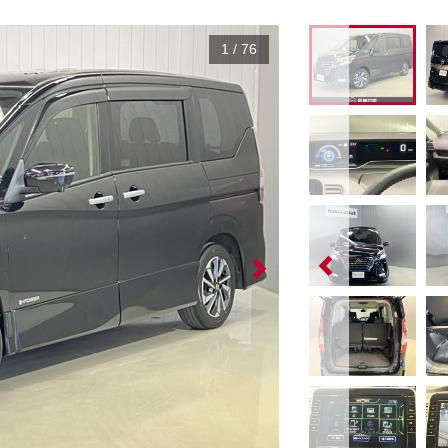
1
/
76