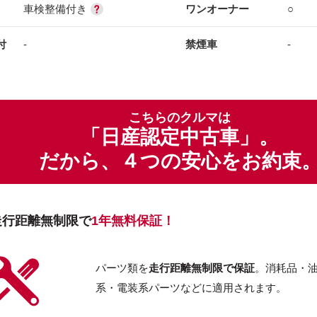
車検整備付き
ワンオーナー
○
付
-
禁煙車
-
こちらのクルマは
「日産認定中古車」。
だから、４つの安心をお約束
走行距離無制限で
1年無料保証！
パーツ類を
走行距離無制限で保証
。消耗品・
系・電装系パーツなどに適用されます。