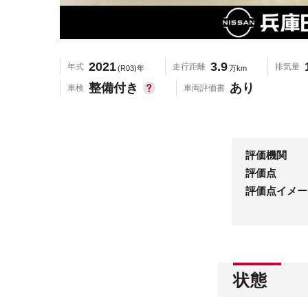
2021
3.9
年式
走行距離
排気量
(R03)年
万km
整備付き
あり
車検
車両評価書
評価機関
評価点
評価点イメー
状態