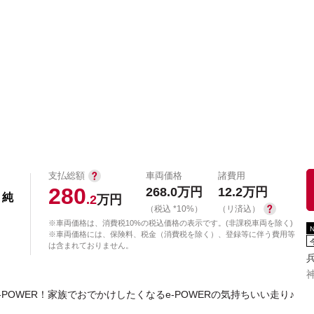
中古車を探す
店舗から探す
日産の中古車とは
認
P
支払総額
車両価格
諸費用
280
268.0
万円
12.2
万円
・純
.2
万円
（税込 *10%）
（リ済込）
※車両価格は、消費税10%の税込価格の表示です。(非課税車両を除く)
※車両価格には、保険料、税金（消費税を除く）、登録等に伴う費用等
は含まれておりません。
OWER！家族でおでかけしたくなるe-POWERの気持ちいい走り♪