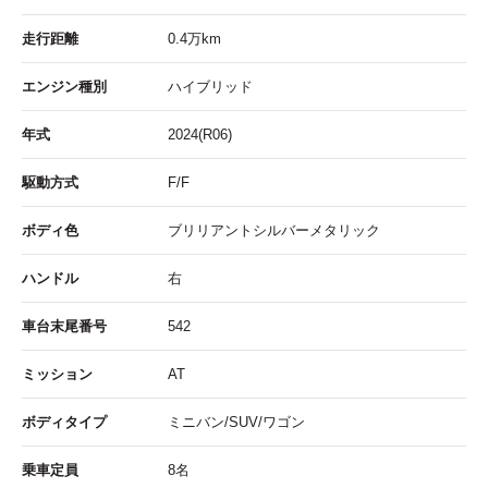
走行距離
0.4
万km
エンジン種別
ハイブリッド
年式
2024(R06)
駆動方式
F/F
ボディ色
ブリリアントシルバーメタリック
ハンドル
右
車台末尾番号
542
ミッション
AT
ボディタイプ
ミニバン/SUV/ワゴン
乗車定員
8名