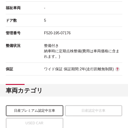
福祉車両
-
ドア数
5
管理番号
F520-195-07176
整備状況
整備付き
納車時に定期点検整備(費用は車両価格に含ま
れます。)
保証
ワイド保証 保証期間:2年(走行距離無制限)
車両カテゴリ
日産プレミアム認定中古車
日産認定中古車
USED CAR