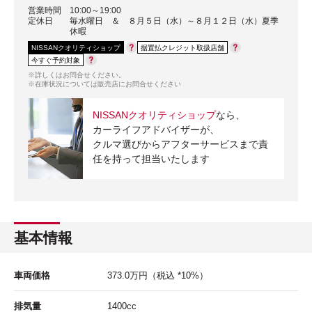
営業時間
10:00～19:00
定休日
毎水曜日 ＆ ８月５日（水）～８月１２日（水）夏季
休暇
NISSANクオリティショップ
据置払クレジット取扱店舗
今すぐ予約対象
※詳しくはお問合せください。
※在庫状況については販売店にお問合せください
NISSANクオリティショップ
なら、
カーライフアドバイザーが、
クルマ選びからアフターサービスまで責
任を持って担当いたします
基本情報
車両価格
373.0
万円
（税込 *10%）
排気量
1400cc