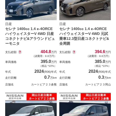
日産
日産
セレナ 1400cc 1.4 e-4ORCE
セレナ 1400cc 1.4 e-4ORCE
ハイウェイスターV 4WD 日産
ハイウェイスターV 4WD 元試
コネクトナビ&アラウンドビュ
乗車12.3型日産コネクトナビ&
ーモニタ
全周囲
404.8
394.6
支払総額
支払総額
万円
万円
（諸費用：9.8万円）
（諸費用：9.6万円）
395.0
385.0
車両価格
万円
車両価格
万円
（税込 *10%）
（税込 *10%）
2024
2024
年式
(R06)年式
年式
(R06)年式
0.7
0.3
走行距離
万km
走行距離
万km
店舗名
カートピア２３倉敷
店舗名
カートピア２３岡山