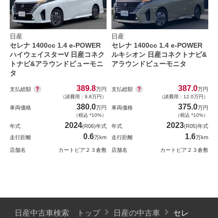
日産
日産
セレナ 1400cc 1.4 e-POWER
セレナ 1400cc 1.4 e-POWER
ハイウェイスターV 日産コネク
ルキシオン 日産コネクトナビ&
トナビ&アラウンドビューモニ
アラウンドビューモニタ
タ
389.8
387.0
支払総額
支払総額
万円
万円
（諸費用：9.8万円）
（諸費用：12.0万円）
380.0
375.0
車両価格
万円
車両価格
万円
（税込 *10%）
（税込 *10%）
2024
2023
年式
(R06)年式
年式
(R05)年式
0.6
1.6
走行距離
万km
走行距離
万km
店舗名
カートピア２３倉敷
店舗名
カートピア２３倉敷
日産中古車検索 トップ
日産の中古車
セレ