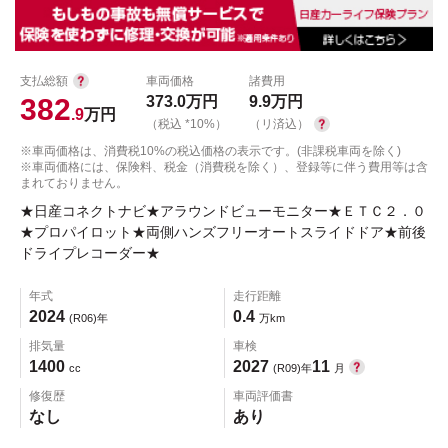
支払総額
車両価格
諸費用
382
373.0
万円
9.9
万円
.9
万円
（税込 *10%）
（リ済込）
※車両価格は、消費税10%の税込価格の表示です。(非課税車両を除く)
※車両価格には、保険料、税金（消費税を除く）、登録等に伴う費用等は含
まれておりません。
★日産コネクトナビ★アラウンドビューモニター★ＥＴＣ２．０
★プロパイロット★両側ハンズフリーオートスライドドア★前後
ドライプレコーダー★
年式
走行距離
2024
0.4
(R06)年
万km
排気量
車検
1400
2027
11
cc
(R09)年
月
修復歴
車両評価書
なし
あり