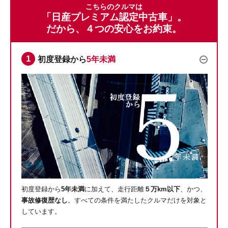
こちらのクルマは
「日産プレミアム認定中古車」。
だから、４つの安心をお約束。
初度登録から
5年未満
初度登録から
5年未満
に加えて、走行距離
５万km以下
、かつ、
事故修復歴なし
。すべての条件を満たしたクルマだけを対象と
しています。