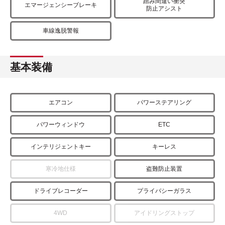
踏み間違い衝突
エマージェンシーブレーキ
防止アシスト
車線逸脱警報
基本装備
エアコン
パワーステアリング
パワーウィンドウ
ETC
インテリジェントキー
キーレス
寒冷地仕様
盗難防止装置
ドライブレコーダー
プライバシーガラス
4WD
アイドリングストップ