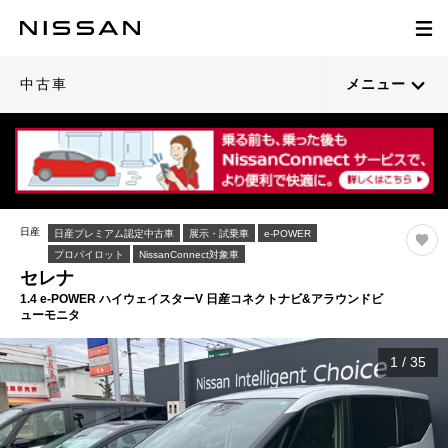
中古車
メニュー
日産
日産プレミアム認定中古車
展示・試乗車
e-POWER
プロパイロット
NissanConnect対象車
セレナ
1.4 e-POWER ハイウェイスターV 日産コネクトナビ&アラウンドビ
ューモニタ
1
/
35