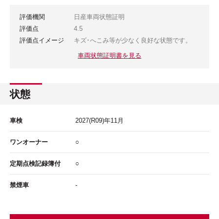
評価機関
日産車両状態証明
評価点
4.5
評価点イメージ
キズ･へこみ等が少なく良好な状態です。
車両状態証明書を見る
状態
車検
2027
(R09)年
11
月
ワンオーナー
○
定期点検記録簿付
○
禁煙車
-