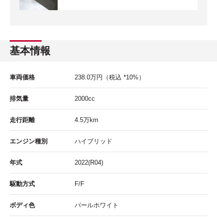
基本情報
車両価格
238.0
万円
（税込 *10%）
排気量
2000cc
走行距離
4.5
万km
エンジン種別
ハイブリッド
年式
2022(R04)
駆動方式
F/F
ボディ色
パールホワイト