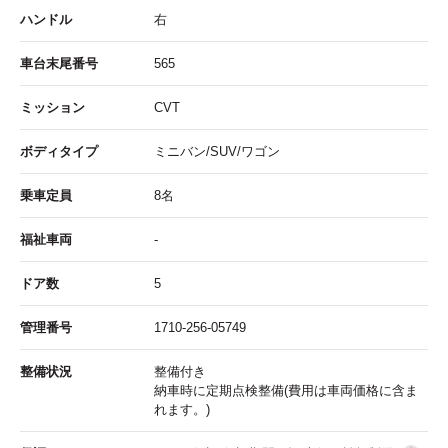
ハンドル
右
車台末尾番号
565
ミッション
CVT
ボディタイプ
ミニバン/SUV/ワゴン
乗車定員
8名
福祉車両
-
ドア数
5
管理番号
1710-256-05749
整備状況
整備付き
納車時に定期点検整備(費用は車両価格に含ま
れます。)