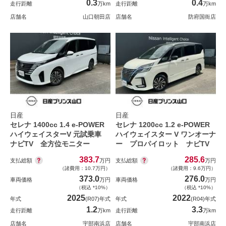
0.3
0.4
走行距離
万km
走行距離
万km
店舗名
山口朝田店
店舗名
防府国衙店
日産
日産
セレナ 1400cc 1.4 e-POWER
セレナ 1200cc 1.2 e-POWER
ハイウェイスターV 元試乗車
ハイウェイスター V ワンオーナ
ナビTV 全方位モニター
ー プロパイロット ナビTV
383.7
285.6
支払総額
支払総額
万円
万円
（諸費用：10.7万円）
（諸費用：9.6万円）
373.0
276.0
車両価格
万円
車両価格
万円
（税込 *10%）
（税込 *10%）
2025
2022
年式
(R07)年式
年式
(R04)年式
1.2
3.3
走行距離
万km
走行距離
万km
店舗名
宇部南浜店
店舗名
宇部南浜店