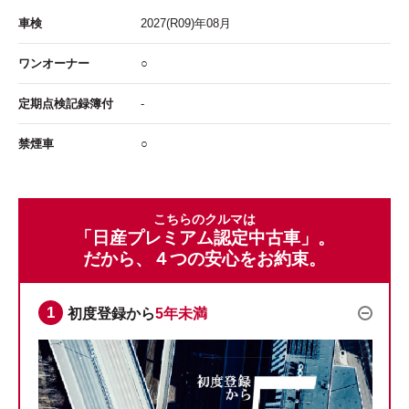
車検
2027
(R09)年
08
月
ワンオーナー
○
定期点検記録簿付
-
禁煙車
○
こちらのクルマは
「日産プレミアム認定中古車」。
だから、４つの安心をお約束。
初度登録から
5年未満