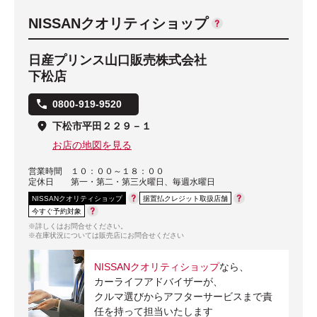
NISSANクオリティショップ
日産プリンス山口販売株式会社
下松店
0800-919-9520
下松市平田２２９－１
お店の地図を見る
営業時間
１０：００～１８：００
定休日
第一・第二・第三火曜日、毎週水曜日
NISSANクオリティショップ
据置払クレジット取扱店舗
今すぐ予約対象
※詳しくはお問合せください。
※在庫状況については販売店にお問合せください
NISSANクオリティショップ
なら、
カーライフアドバイザーが、
クルマ選びからアフターサービスまで責
任を持って担当いたします