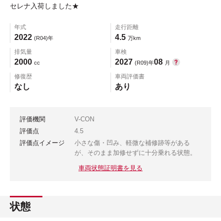
セレナ入荷しました★
年式
走行距離
2022
4.5
(R04)年
万km
排気量
車検
2000
2027
08
cc
(R09)年
月
修復歴
車両評価書
なし
あり
評価機関
V-CON
評価点
4.5
評価点イメージ
小さな傷・凹み、軽微な補修跡等がある
が、そのまま加修せずに十分乗れる状態。
車両状態証明書を見る
状態