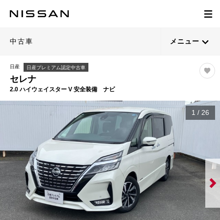
中古車
メニュー
日産
日産プレミアム認定中古車
セレナ
2.0 ハイウェイスター V 安全装備 ナビ
1
/
26