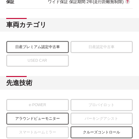
保証
ワイド保証 保証期間:2年(走行距離無制限)
車両カテゴリ
日産プレミアム認定中古車
日産認定中古車
USED CAR
先進技術
e-POWER
プロパイロット
アラウンドビューモニター
パーキングアシスト
スマートルームミラー
クルーズコントロール