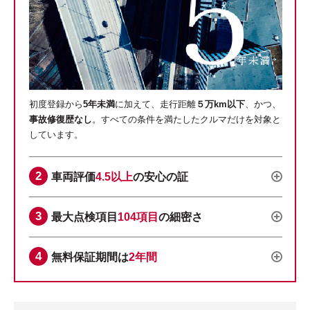
初度登録から
5年未満
に加えて、走行距離
５万km以下
、かつ、
事故修復歴なし
。すべての条件を満たしたクルマだけを対象と
しています。
車両評価
4.5以上
の安心の証
最大点検項目
104項目
の細密さ
無料保証期間は
2年間