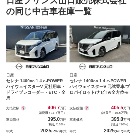
日産プリンス山口販売株式会社
の同じ中古車在庫一覧
日産
日産
セレナ 1400cc 1.4 e-POWER
セレナ 1400cc 1.4 e-POWER
ハイウェイスターV 元社用車・
ハイウェイスターV 元試乗車/プ
ドライブレコーダー・ETC・全
ロパイロット/ナビTV/全方位モ
周
406.7
405.5
支払総額
支払総額
万円
万円
（諸費用：11.7万円）
（諸費用：10.5万円）
395.0
395.0
車両価格
万円
車両価格
万円
（税込 *10%）
（税込 *10%）
2025
2025
年式
(R07)年式
年式
(R07)年式