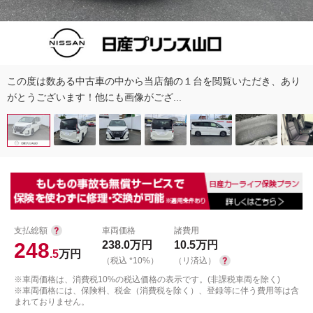
この度は数ある中古車の中から当店舗の１台を閲覧いただき、あり
がとうございます！他にも画像がござ...
支払総額
車両価格
諸費用
248
238.0
万円
10.5
万円
.5
万円
（税込 *10%）
（リ済込）
※車両価格は、消費税10%の税込価格の表示です。(非課税車両を除く)
※車両価格には、保険料、税金（消費税を除く）、登録等に伴う費用等は含
まれておりません。