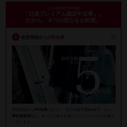
こちらのクルマは
「日産プレミアム認定中古車」。
だから、４つの安心をお約束。
初度登録から
5年未満
初度登録から
5年未満
に加えて、走行距離
５万km以下
、かつ、
事故修復歴なし
。すべての条件を満たしたクルマだけを対象と
しています。