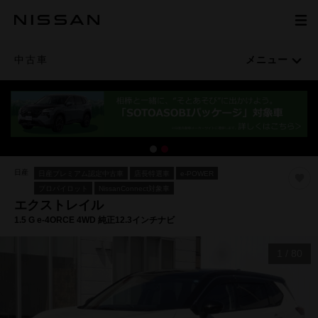
中古車
メニュー
日産
日産プレミアム認定中古車
店長特選車
e-POWER
プロパイロット
NissanConnect対象車
エクストレイル
1.5 G e-4ORCE 4WD 純正12.3インチナビ
1
/
80