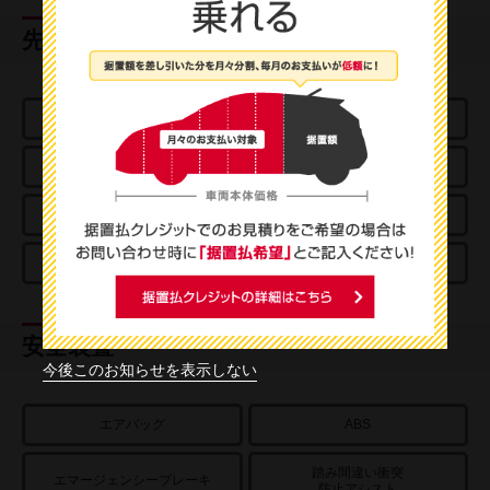
先進技術
e-POWER
プロパイロット
アラウンドビューモニター
パーキングアシスト
スマートルームミラー
クルーズコントロール
プロパイロットパーキング
e-4ORCE
安全装置
今後このお知らせを表示しない
エアバッグ
ABS
踏み間違い衝突
エマージェンシーブレーキ
防止アシスト