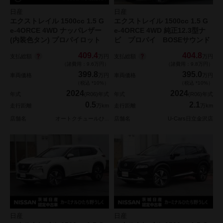
日産
日産
エクストレイル 1500cc 1.5 G
エクストレイル 1500cc 1.5 G
e-4ORCE 4WD ナッパレザー
e-4ORCE 4WD 純正12.3型ナ
(内装色タン) プロパイロット
ビ プロパイ BOSEサウンド
409.4
404.8
支払総額
支払総額
万円
万円
（諸費用：9.6万円）
（諸費用：9.8万円）
399.8
395.0
車両価格
万円
車両価格
万円
（税込 *10%）
（税込 *10%）
2024
2024
年式
(R06)年式
年式
(R06)年式
0.5
2.1
走行距離
万km
走行距離
万km
店舗名
オートクチュールひ...
店舗名
U-Cars日立金沢店
日産
日産