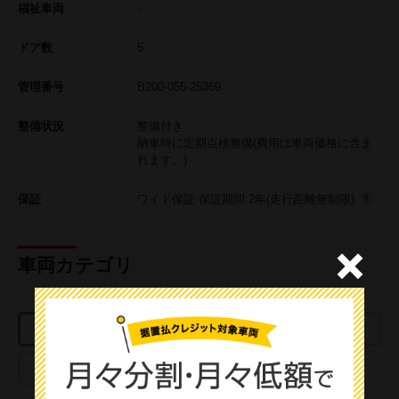
福祉車両
-
ドア数
5
管理番号
B200-055-25369
整備状況
整備付き
納車時に定期点検整備(費用は車両価格に含ま
れます。)
保証
ワイド保証 保証期間:2年(走行距離無制限)
車両カテゴリ
日産プレミアム認定中古車
日産認定中古車
USED CAR