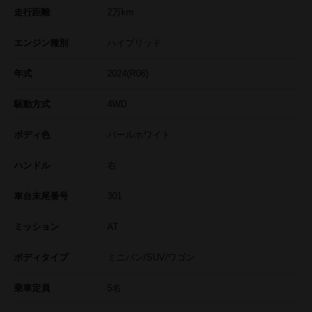
走行距離
2
万km
エンジン種別
ハイブリッド
年式
2024(R06)
駆動方式
4WD
ボディ色
パールホワイト
ハンドル
右
車台末尾番号
301
ミッション
AT
ボディタイプ
ミニバン/SUV/ワゴン
乗車定員
5名