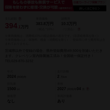
支払総額
車両価格
諸費用
394
383.8
万円
10.3
万円
.1
万円
（税込 *10%）
（リ済込）
※車両価格は、消費税10%の税込価格の表示です。(非課税車両を除く)
※車両価格には、保険料、税金（消費税を除く）、登録等に伴う費用等は含
まれておりません。
茨城県以外で登録の場合、県外登録費用\49,500を別途いただき
ます。クレベリン室内除菌施工済み！全国統一保証付き！
TEL029-870-3232
年式
走行距離
2024
2
(R06)年
万km
排気量
車検
1500
2027
04
cc
(R09)年
月
修復歴
車両評価書
なし
あり