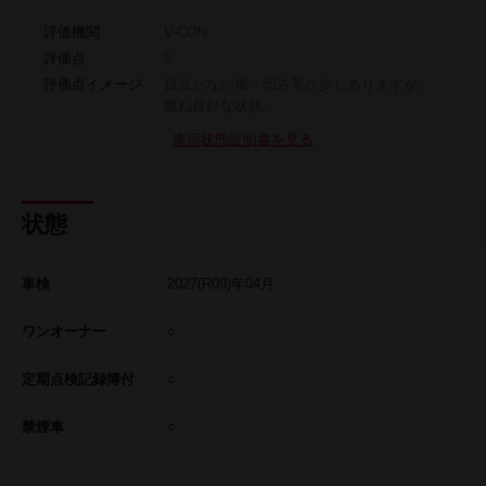
評価機関
V-CON
評価点
5
評価点イメージ
目立たない傷・凹み等が少しありますが、
概ね良好な状態。
車両状態証明書を見る
状態
車検
2027
(R09)年
04
月
ワンオーナー
○
定期点検記録簿付
○
禁煙車
○