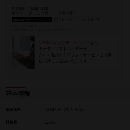
営業時間
10:00-18:00
定休日
第一.三:月曜日 毎週火曜日
NISSANクオリティショップ
据置払クレジット取扱店舗
※詳しくはお問合せください。
※在庫状況については販売店にお問合せください
NISSANクオリティショップ
なら、
カーライフアドバイザーが、
クルマ選びからアフターサービスまで責
任を持って担当いたします
基本情報
車両価格
383.8
万円
（税込 *10%）
排気量
1500cc