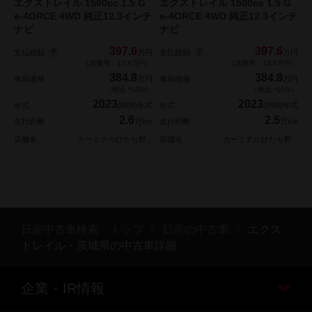
エクストレイル 1500cc 1.5 G
エクストレイル 1500cc 1.5 G
e-4ORCE 4WD 純正12.3インチ
e-4ORCE 4WD 純正12.3インチ
ナビ
ナビ
397.6
397.6
支払総額
支払総額
万円
万円
（諸費用：12.8万円）
（諸費用：12.8万円）
384.8
384.8
車両価格
万円
車両価格
万円
（税込 *10%）
（税込 *10%）
2023
2023
年式
(R05)年式
年式
(R05)年式
2.6
2.5
走行距離
万km
走行距離
万km
店舗名
カーミナルひたち野...
店舗名
カーミナルひたち野...
日産中古車検索 トップ
日産の中古車
エクス
トレイル・茨城県の中古車詳細
企業・IR情報